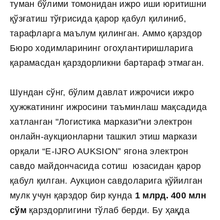
туман бўлими томонидан ижро иши юритишни
қўзғатиш тўғрисида қарор қабул қилиниб,
тарафларга маълум қилинган. Аммо қарздор
Бюро ходимларининг огоҳлантиришларига
қарамасдан қарздорликни бартараф этмаган.
Шундан сўнг, бўлим давлат ижрочиси ижро
ҳужжатининг ижросини таъминлаш мақсадида
хатланган "Логистика маркази''ни электрон
онлайн-аукционларни ташкил этиш маркази
орқали “E-IJRO AUKSION” ягона электрон
савдо майдончасида сотиш юзасидан қарор
қабул қилган. Аукцион савдоларига қўйилган
мулк учун қарздор бир кунда
1 млрд. 400 млн
сўм
қарздорлигини тўлаб берди. Бу ҳақда