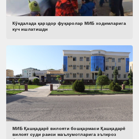
Кўкдалада қарздор фуқаролар МИБ ходимларига
куч ишлатишди
МИБ Қашқадарё вилояти бошқармаси Қашқадарё
вилоят суди раиси маълумотларига эътироз