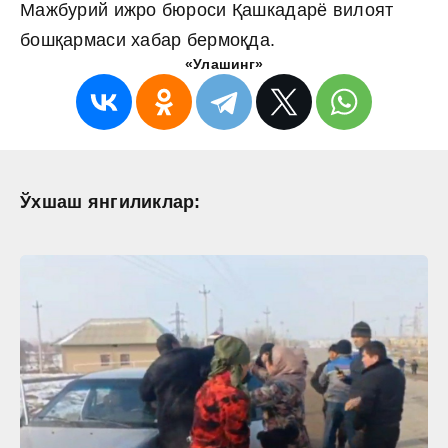
Мажбурий ижро бюроси Қашкадарё вилоят
бошқармаси хабар бермоқда.
«Улашинг»
Ўхшаш янгиликлар: