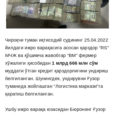
Чироқчи туман иқтисодий судининг 25.04.2022
йилдаги ижро варақасига асосан қарздор “RS”
МЧЖ ва қўшимча жавобгар “BM” фермер
хўжалиги ҳисобидан
1 млрд 666 млн сўм
муддати ўтган кредит қарздорлигини ундириш
белгиланган. Шунингдек, ундирувни Ғузор
туманида жойлашган “Логистика маркази”га
қаратиш белгиланган.
Ушбу ижро варақа юзасидан Бюронинг Ғузор