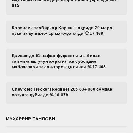
615
Косонлик тадбиркор Қарши шаҳрида 20 млрд
сўмлик кўнгилочар мажмуа очди
17 468
Қамашида 51 нафар фуқарони иш билан
таъминлаш учун ажратилган субсидия
маблағлари талон-тарож қилинди
17 403
Chevrolet Trecker (Redline) 285 834 080 сўмдан
сотувга қўйилди
16 679
МУҲАРРИР ТАНЛОВИ