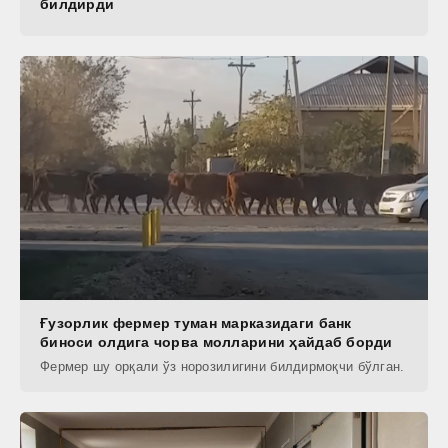
билдирди
Ғузорлик фермер туман марказидаги банк
биноси олдига чорва молларини ҳайдаб борди
Фермер шу орқали ўз норозилигини билдирмоқчи бўлган.