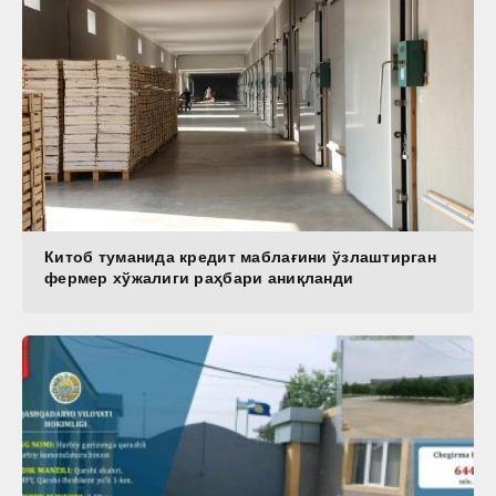
Китоб туманида кредит маблағини ўзлаштирган
фермер хўжалиги раҳбари аниқланди