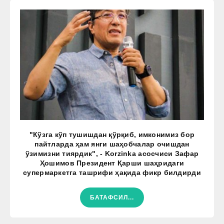
"Кўзга кўп тушишдан қўрқиб, имконимиз бор
пайтларда ҳам янги шаҳобчалар очишдан
ўзимизни тиярдик", - Korzinka асосчиси Зафар
Ҳошимов Президент Қарши шаҳридаги
супермаркетга ташрифи ҳақида фикр билдирди
БАТАФСИЛ...