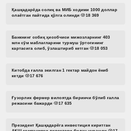
Қашқадарёда солиқ ва МИБ ходими 1000 доллар
олаётган пайтида қўлга олинди
18 369
Банкнинг собиқ ҳисобчиси мижозларнинг 403
млн сўм маблағларини турмуш ўртоғининг
картасига олиб, ўзлаштириб кетган
18 053
Китобда ғалла экилган 1 гектар майдон ёниб
кетди
17 676
Ғузорлик фермер вилоятда биринчи бўлиб ғалла
режасини бажарди
17 635
Президент Қашқадарёга инвестиция киритган
АҚШ компанияси директори билан учрашди
17