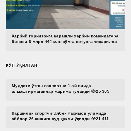
Ҳарбий горнизонга қарашли ҳарбий комендатура
биноси 6 млрд 444 млн сўмга сотувга чиқарилди
КЎП ЎҚИЛГАН
Муддати ўтган паспортни 1 ой ичида
алмаштирмаганлар жарима тўлайди
25 305
Қаршилик спортчи Элбек Раҳимов ўлимида
айбдор 26 кишига суд ҳукми ўқилди
21 411