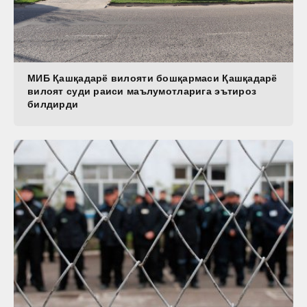
МИБ Қашқадарё вилояти бошқармаси Қашқадарё
вилоят суди раиси маълумотларига эътироз
билдирди