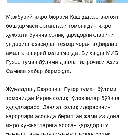
Мажбурий ижро бюроси Қашқадарё вилоят
бошқармаси органлари томонидан ижро
ҳужжати бўйича солиқ қарздорликларини
ундириш юзасидан тезкор чора-тадбирлар
амалга ошириб келинмоқда. Бу ҳақда МИБ
Ғузор туман бўлими давлат ижрочиси Азиз
Самиев хабар бермоқда.
Жумладан, Бюронинг Ғузор туман бўлими
томонидан Йирик солиқ тўловчилар бўйича
ҳудудлараро Давлат солиқ идорасининг
қарорлари асосида берилган жами 23 дона
ижро ҳужжатларига асосан қарздор ПУ
"ERIELL NEFTEGAZSERVICE"дан солиқ