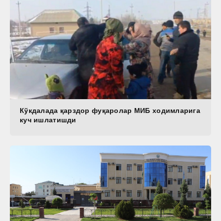
Кўкдалада қарздор фуқаролар МИБ ходимларига
куч ишлатишди