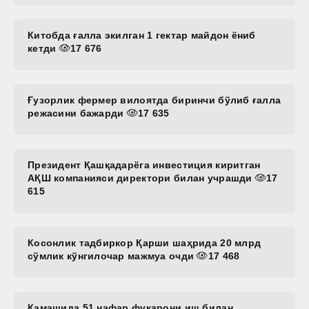
Китобда ғалла экилган 1 гектар майдон ёниб
кетди
17 676
Ғузорлик фермер вилоятда биринчи бўлиб ғалла
режасини бажарди
17 635
Президент Қашқадарёга инвестиция киритган
АҚШ компанияси директори билан учрашди
17
615
Косонлик тадбиркор Қарши шаҳрида 20 млрд
сўмлик кўнгилочар мажмуа очди
17 468
Қамашида 51 нафар фуқарони иш билан