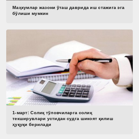
Маҳкумлар жазони ўташ даврида иш стажига эга
бўлиши мумкин
1-март: Солиқ тўловчиларга солиқ
текширувлари устидан судга шикоят қилиш
ҳуқуқи берилади