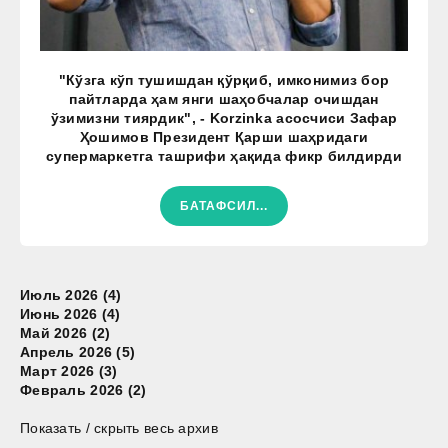
"Кўзга кўп тушишдан қўрқиб, имконимиз бор
пайтларда ҳам янги шаҳобчалар очишдан
ўзимизни тиярдик", - Korzinka асосчиси Зафар
Ҳошимов Президент Қарши шаҳридаги
супермаркетга ташрифи ҳақида фикр билдирди
БАТАФСИЛ...
Июль 2026 (4)
Июнь 2026 (4)
Май 2026 (2)
Апрель 2026 (5)
Март 2026 (3)
Февраль 2026 (2)
Показать / скрыть весь архив