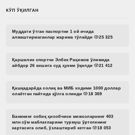
КЎП ЎҚИЛГАН
Муддати ўтган паспортни 1 ой ичида
алмаштирмаганлар жарима тўлайди
25 325
Қаршилик спортчи Элбек Раҳимов ўлимида
айбдор 26 кишига суд ҳукми ўқилди
21 412
Қашқадарёда солиқ ва МИБ ходими 1000 доллар
олаётган пайтида қўлга олинди
18 369
Банкнинг собиқ ҳисобчиси мижозларнинг 403
млн сўм маблағларини турмуш ўртоғининг
картасига олиб, ўзлаштириб кетган
18 053