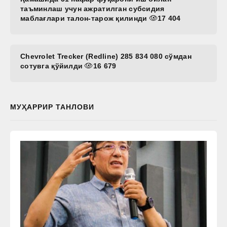
таъминлаш учун ажратилган субсидия
маблағлари талон-тарож қилинди
17 404
Chevrolet Trecker (Redline) 285 834 080 сўмдан
сотувга қўйилди
16 679
МУҲАРРИР ТАНЛОВИ