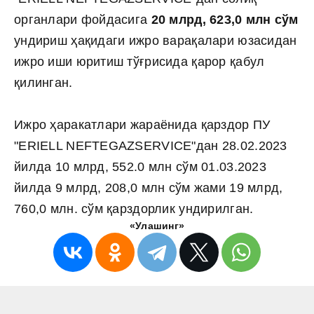
органлари фойдасига
20 млрд, 623,0 млн сўм
ундириш ҳақидаги ижро варақалари юзасидан
ижро иши юритиш тўғрисида қарор қабул
қилинган.
Ижро ҳаракатлари жараёнида қарздор ПУ
"ERIELL NEFTEGAZSERVICE"дан 28.02.2023
йилда 10 млрд, 552.0 млн сўм 01.03.2023
йилда 9 млрд, 208,0 млн сўм жами 19 млрд,
760,0 млн. сўм қарздорлик ундирилган.
«Улашинг»