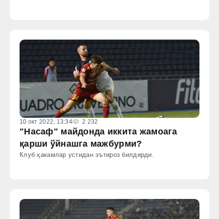
10 окт 2022, 13:34
2 232
"Насаф" майдонда иккита жамоага
қарши ўйнашга мажбурми?
Клуб ҳакамлар устидан эътироз билдирди.