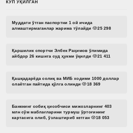
КЎП ЎҚИЛГАН
Муддати ўтган паспортни 1 ой ичида
алмаштирмаганлар жарима тўлайди
25 298
Қаршилик спортчи Элбек Раҳимов ўлимида
айбдор 26 кишига суд ҳукми ўқилди
21 411
Қашқадарёда солиқ ва МИБ ходими 1000 доллар
олаётган пайтида қўлга олинди
18 369
Банкнинг собиқ ҳисобчиси мижозларнинг 403
млн сўм маблағларини турмуш ўртоғининг
картасига олиб, ўзлаштириб кетган
18 053