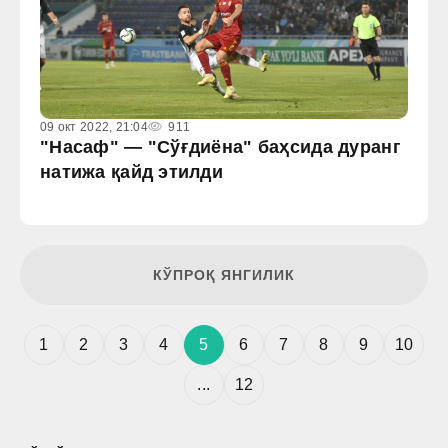
09 окт 2022, 21:04
911
"Насаф" — "Сўғдиёна" баҳсида дуранг
натижа қайд этилди
КЎПРОҚ ЯНГИЛИК
1
2
3
4
5
6
7
8
9
10
...
12