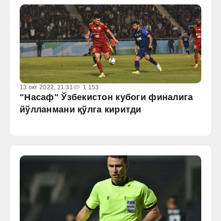
13 окт 2022, 21:31
1 153
"Насаф" Ўзбекистон кубоги финалига
йўлланмани қўлга киритди