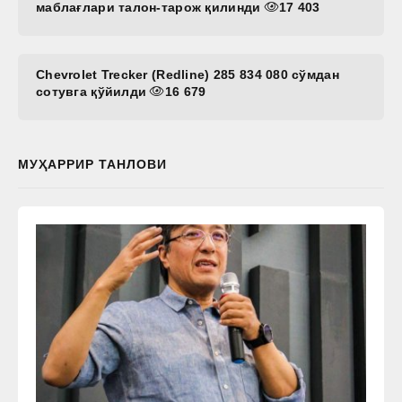
маблағлари талон-тарож қилинди
17 403
Chevrolet Trecker (Redline) 285 834 080 сўмдан
сотувга қўйилди
16 679
МУҲАРРИР ТАНЛОВИ