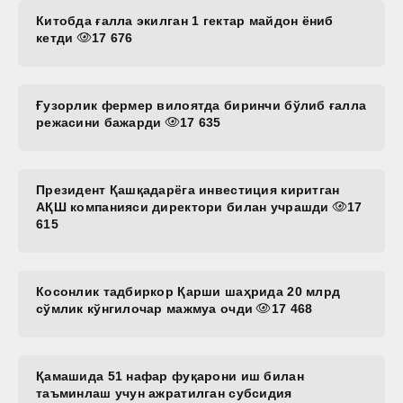
Китобда ғалла экилган 1 гектар майдон ёниб
кетди
17 676
Ғузорлик фермер вилоятда биринчи бўлиб ғалла
режасини бажарди
17 635
Президент Қашқадарёга инвестиция киритган
АҚШ компанияси директори билан учрашди
17
615
Косонлик тадбиркор Қарши шаҳрида 20 млрд
сўмлик кўнгилочар мажмуа очди
17 468
Қамашида 51 нафар фуқарони иш билан
таъминлаш учун ажратилган субсидия