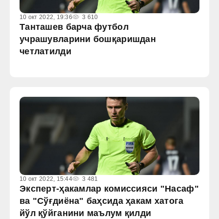
10 окт 2022, 19:36
3 610
Танташев барча футбол
учрашувларини бошқаришдан
четлатилди
10 окт 2022, 15:44
3 481
Эксперт-ҳакамлар комиссияси "Насаф"
ва "Сўғдиёна" баҳсида ҳакам хатога
йўл қўйганини маълум қилди