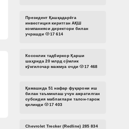
Президент Қашқадарёга
инвестиция киритган АҚШ
компанияси директори билан
учрашди
17 614
Косонлик тадбиркор Қарши
шаҳрида 20 млрд сўмлик
кўнгилочар мажмуа очди
17 468
Қамашида 51 нафар фуқарони иш
билан таъминлаш учун ажратилган
субсидия маблағлари талон-тарож
қилинди
17 403
Chevrolet Trecker (Redline) 285 834