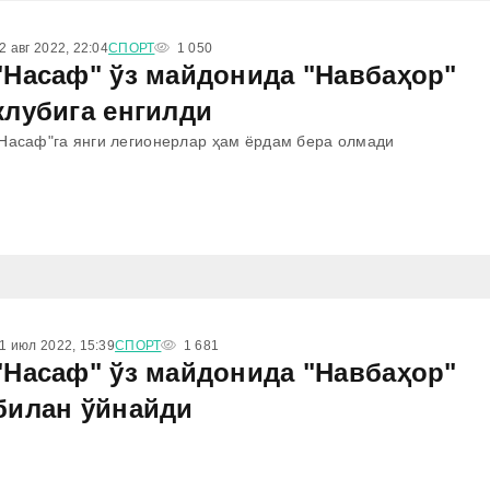
2 авг 2022, 22:04
СПОРТ
1 050
"Насаф" ўз майдонида "Навбаҳор"
клубига енгилди
Насаф"га янги легионерлар ҳам ёрдам бера олмади
1 июл 2022, 15:39
СПОРТ
1 681
"Насаф" ўз майдонида "Навбаҳор"
билан ўйнайди