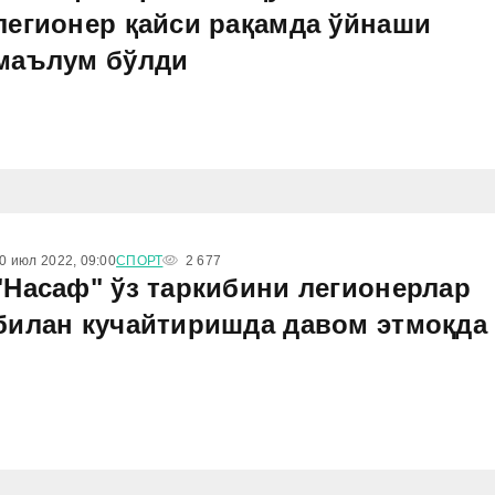
легионер қайси рақамда ўйнаши
маълум бўлди
0 июл 2022, 09:00
СПОРТ
2 677
"Насаф" ўз таркибини легионерлар
билан кучайтиришда давом этмоқда