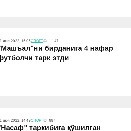
1 июл 2022, 15:05
СПОРТ
1 147
"Машъал"ни бирданига 4 нафар
футболчи тарк этди
1 июл 2022, 14:49
СПОРТ
887
"Насаф" таркибига қўшилган