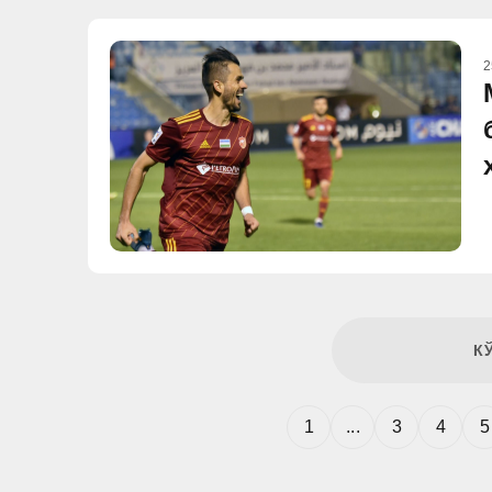
2
К
1
...
3
4
5