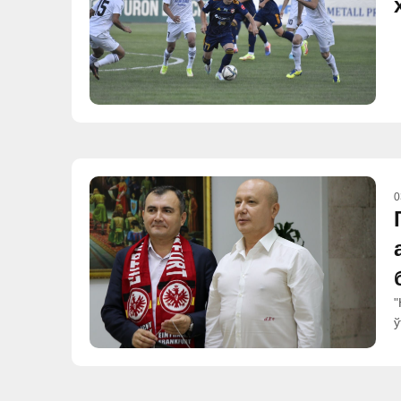
0
"
ў