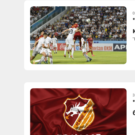
0
"
3