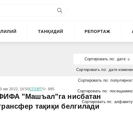
ҲЛИЛИЙ
ТАНҚИДИЙ
РЕПОРТАЖ
дате
дате измене
популярнос
0 авг 2022, 16:50
СПОРТ
895
посещаемос
ФИФА "Машъал"га нисбатан
алфавиту
трансфер тақиқи белгилади