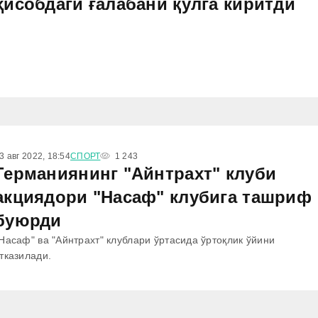
ҳисобдаги ғалабани қўлга киритди
3 авг 2022, 18:54
СПОРТ
1 243
Германиянинг "Айнтрахт" клуби
акциядори "Насаф" клубига ташриф
буюрди
Насаф" ва "Айнтрахт" клублари ўртасида ўртоқлик ўйини
тказилади.