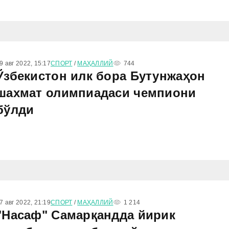
9 авг 2022, 15:17
СПОРТ
/
МАҲАЛЛИЙ
744
Ўзбекистон илк бора Бутунжаҳон
шахмат олимпиадаси чемпиони
бўлди
7 авг 2022, 21:19
СПОРТ
/
МАҲАЛЛИЙ
1 214
"Насаф" Самарқандда йирик