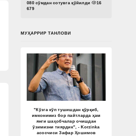
080 сўмдан сотувга қўйилди
16
679
МУҲАРРИР ТАНЛОВИ
"Кўзга кўп тушишдан қўрқиб,
имконимиз бор пайтларда ҳам
янги шаҳобчалар очишдан
ўзимизни тиярдик", - Korzinka
асосчиси Зафар Ҳошимов