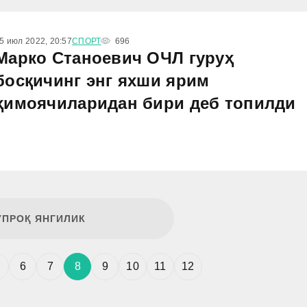
5 июл 2022, 20:57
СПОРТ
696
Марко Станоевич ОЧЛ гуруҳ
босқичинг энг яхши ярим
ҳимоячиларидан бири деб топилди
ЎПРОҚ ЯНГИЛИК
6
7
8
9
10
11
12