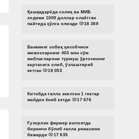
Қашқадарёда солиқ ва МИБ
ходими 1000 доллар олаётган
пайтида қўлга олинди
18 369
Банкнинг собиқ ҳисобчиси
мижозларнинг 403 млн сўм
маблағларини турмуш ўртоғининг
картасига олиб, ўзлаштириб
кетган
18 053
Китобда ғалла экилган 1 гектар
майдон ёниб кетди
17 676
Ғузорлик фермер вилоятда
биринчи бўлиб ғалла режасини
бажарди
17 635