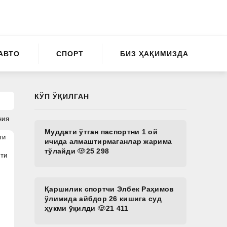
АВТО
СПОРТ
БИЗ ҲАҚИМИЗДА
КЎП ЎҚИЛГАН
ния
Муддати ўтган паспортни 1 ой
ти
ичида алмаштирмаганлар жарима
тўлайди
25 298
ти
Қаршилик спортчи Элбек Раҳимов
ўлимида айбдор 26 кишига суд
ҳукми ўқилди
21 411