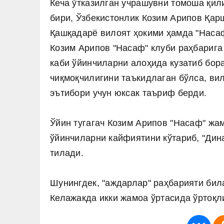
Кеча ўтказилган учрашувни томоша қил
бири, Ўзбекистонлик Козим Арипов Қар
Қашқадарё вилоят ҳокими ҳамда "Наса
Козим Арипов "Насаф" клуби раҳбарига
каби ўйинчиларни алоҳида кузатиб бор
чиқмоқчилигини таъкидлаган бўлса, ви
эътибори учун юксак таъриф берди.
Ўйин тугагач Козим Арипов "Насаф" жа
ўйинчиларни кайфиятини кўтариб, "Дин
тилади.
Шунингдек, "аждарлар" раҳбарияти бил
Келажакда икки жамоа ўртасида ўртоқл