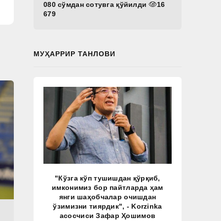
080 сўмдан сотувга қўйилди
16
679
МУҲАРРИР ТАНЛОВИ
"Кўзга кўп тушишдан қўрқиб,
имконимиз бор пайтларда ҳам
янги шаҳобчалар очишдан
ўзимизни тиярдик", - Korzinka
асосчиси Зафар Ҳошимов