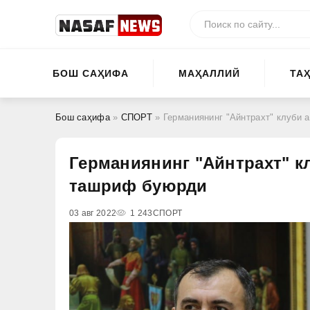
БОШ САҲИФА
МАҲАЛЛИЙ
ТА
Бош саҳифа
»
СПОРТ
» Германиянинг "Айнтрахт" клуби 
Германиянинг "Айнтрахт" к
ташриф буюрди
03 авг 2022
1 243
СПОРТ