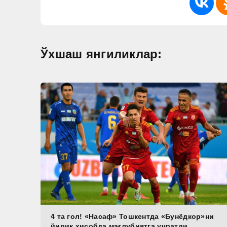
Ўхшаш янгиликлар:
4 та гол! «Насаф» Тошкентда «Бунёдкор»ни
йирик ҳисобда мағлубиятга учратди