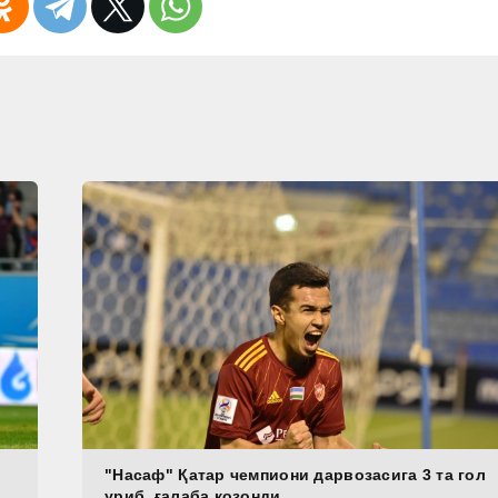
"Насаф" Қатар чемпиони дарвозасига 3 та гол
уриб, ғалаба қозонди