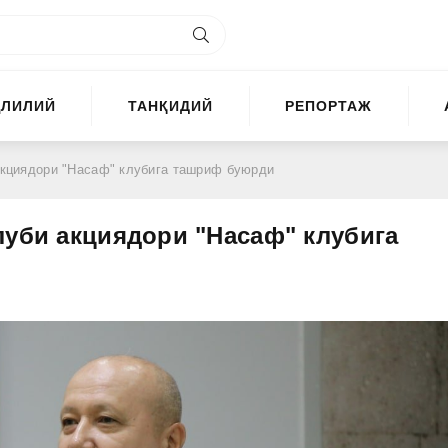
ҲЛИЛИЙ
ТАНҚИДИЙ
РЕПОРТАЖ
акциядори "Насаф" клубига ташриф буюрди
луби акциядори "Насаф" клубига