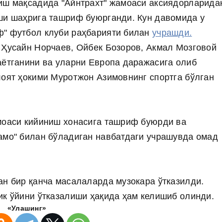
иш мақсадида "Айнтрахт" жамоаси аксиядорларида
ши шаҳрига ташриф буюрганди. Кун давомида у
ф" футбол клуби раҳбарияти билан
учрашди.
 Ҳусайн Норчаев, Ойбек Бозоров, Акмал Мозговой
аётганини ва уларни Европа даражасига олиб
лоят ҳокими Муротжон Азимовнинг спортга бўлган
моаси кийиниш хонасига ташриф буюрди ва
амо" билан бўладиган навбатдаги учрашувда омад
ан бир қанча масалаларда музокара ўтказилди.
ик ўйини ўтказалиши ҳақида ҳам келишиб олинди.
«Улашинг»