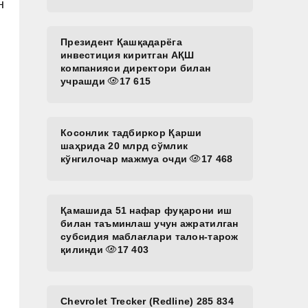
н
Президент Қашқадарёга
инвестиция киритган АҚШ
компанияси директори билан
учрашди
17 615
Косонлик тадбиркор Қарши
шаҳрида 20 млрд сўмлик
кўнгилочар мажмуа очди
17 468
Қамашида 51 нафар фуқарони иш
билан таъминлаш учун ажратилган
субсидия маблағлари талон-тарож
қилинди
17 403
Chevrolet Trecker (Redline) 285 834