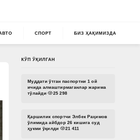
АВТО
СПОРТ
БИЗ ҲАҚИМИЗДА
КЎП ЎҚИЛГАН
Муддати ўтган паспортни 1 ой
ичида алмаштирмаганлар жарима
тўлайди
25 298
Қаршилик спортчи Элбек Раҳимов
ўлимида айбдор 26 кишига суд
ҳукми ўқилди
21 411