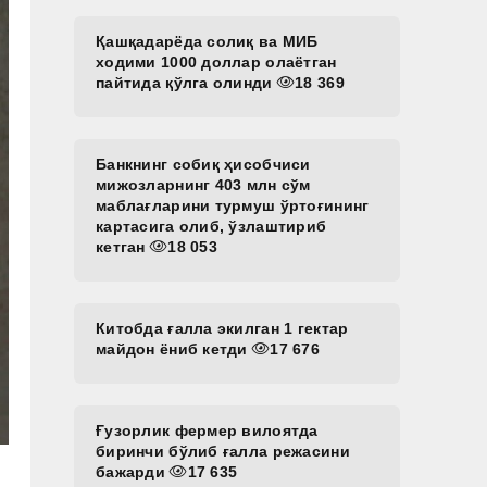
Қашқадарёда солиқ ва МИБ
ходими 1000 доллар олаётган
пайтида қўлга олинди
18 369
Банкнинг собиқ ҳисобчиси
мижозларнинг 403 млн сўм
маблағларини турмуш ўртоғининг
картасига олиб, ўзлаштириб
кетган
18 053
Китобда ғалла экилган 1 гектар
майдон ёниб кетди
17 676
Ғузорлик фермер вилоятда
биринчи бўлиб ғалла режасини
бажарди
17 635