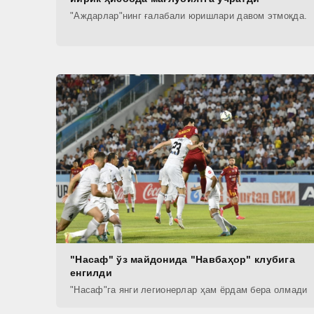
"Аждарлар"нинг ғалабали юришлари давом этмоқда.
"Насаф" ўз майдонида "Навбаҳор" клубига
енгилди
"Насаф"га янги легионерлар ҳам ёрдам бера олмади