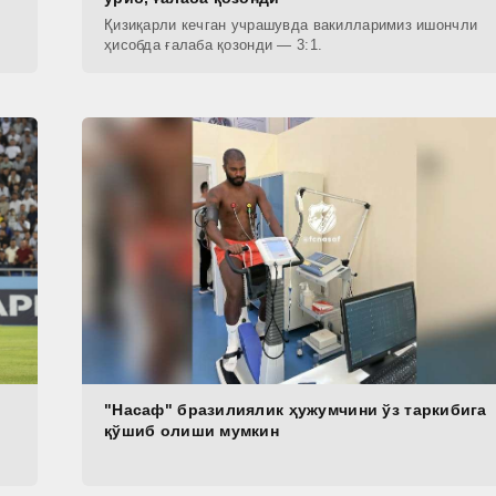
Қизиқарли кечган учрашувда вакилларимиз ишончли
ҳисобда ғалаба қозонди — 3:1.
"Насаф" бразилиялик ҳужумчини ўз таркибига
қўшиб олиши мумкин