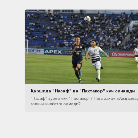
Қаршида "Насаф" ва "Пахтакор" куч синашди
"Насаф" зўрми ёки "Пахтакор"? Нега ҳакам «Аждарла
голини инобатга олмади?