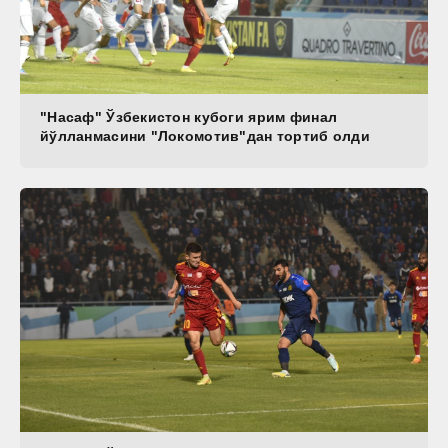
"Насаф" Ўзбекистон кубоги ярим финал
йўлланмасини "Локомотив"дан тортиб олди