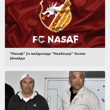
"Насаф" ўз майдонида "Навбаҳор" билан
ўйнайди