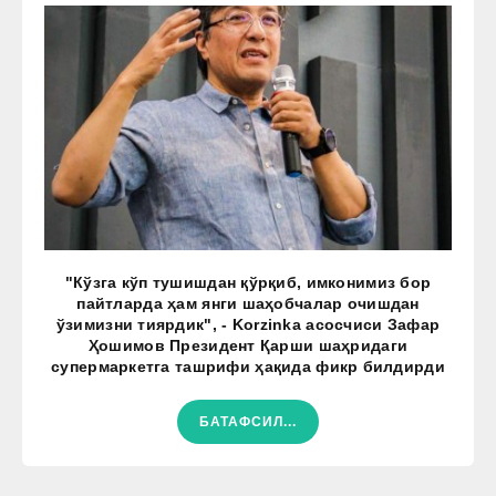
"Кўзга кўп тушишдан қўрқиб, имконимиз бор
пайтларда ҳам янги шаҳобчалар очишдан
ўзимизни тиярдик", - Korzinka асосчиси Зафар
Ҳошимов Президент Қарши шаҳридаги
супермаркетга ташрифи ҳақида фикр билдирди
БАТАФСИЛ...