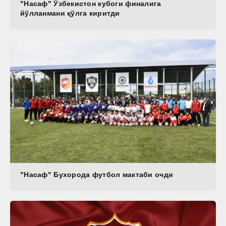
"Насаф" Ўзбекистон кубоги финалига
йўлланмани қўлга киритди
"Насаф" Бухорода футбол мактаби очди