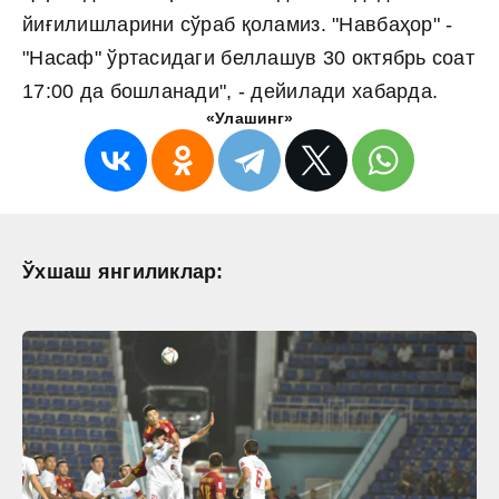
йиғилишларини сўраб қоламиз. "Навбаҳор" -
"Насаф" ўртасидаги беллашув 30 октябрь соат
17:00 да бошланади", - дейилади хабарда.
«Улашинг»
Ўхшаш янгиликлар: