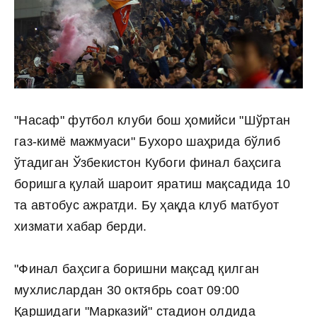
"Насаф" футбол клуби бош ҳомийси "Шўртан
газ-кимё мажмуаси" Бухоро шаҳрида бўлиб
ўтадиган Ўзбекистон Кубоги финал баҳсига
боришга қулай шароит яратиш мақсадида 10
та автобус ажратди. Бу ҳақда клуб матбуот
хизмати хабар берди.
"Финал баҳсига боришни мақсад қилган
мухлислардан 30 октябрь соат 09:00
Қаршидаги "Марказий" стадион олдида