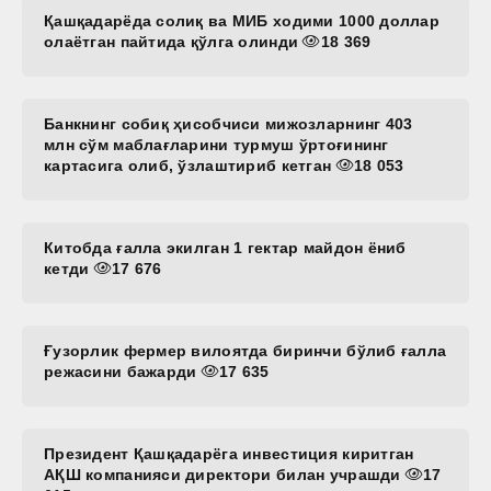
Қашқадарёда солиқ ва МИБ ходими 1000 доллар
олаётган пайтида қўлга олинди
18 369
Банкнинг собиқ ҳисобчиси мижозларнинг 403
млн сўм маблағларини турмуш ўртоғининг
картасига олиб, ўзлаштириб кетган
18 053
Китобда ғалла экилган 1 гектар майдон ёниб
кетди
17 676
Ғузорлик фермер вилоятда биринчи бўлиб ғалла
режасини бажарди
17 635
Президент Қашқадарёга инвестиция киритган
АҚШ компанияси директори билан учрашди
17