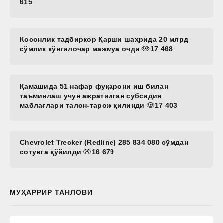
615
Косонлик тадбиркор Қарши шаҳрида 20 млрд
сўмлик кўнгилочар мажмуа очди
17 468
Қамашида 51 нафар фуқарони иш билан
таъминлаш учун ажратилган субсидия
маблағлари талон-тарож қилинди
17 403
Chevrolet Trecker (Redline) 285 834 080 сўмдан
сотувга қўйилди
16 679
МУҲАРРИР ТАНЛОВИ