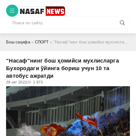
Бош саҳифа
»
СПОРТ
» "Насаф"нинг бош ҳомийси мухлисларга Бухородаги ўйинга бориш учун 10 та автобус ажратди
"Насаф"нинг бош ҳомийси мухлисларга
Бухородаги ўйинга бориш учун 10 та
автобус ажратди
29 окт 2022
1 873