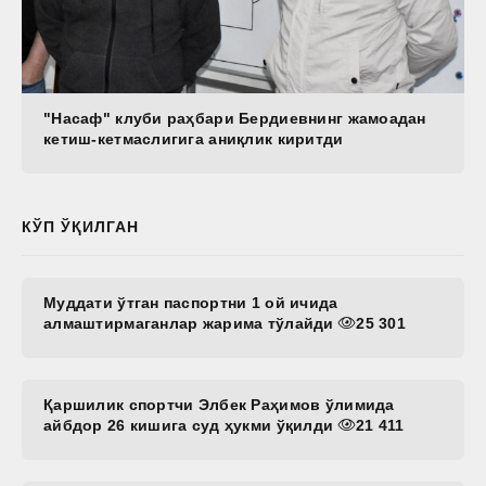
"Насаф" клуби раҳбари Бердиевнинг жамоадан
кетиш-кетмаслигига аниқлик киритди
КЎП ЎҚИЛГАН
Муддати ўтган паспортни 1 ой ичида
алмаштирмаганлар жарима тўлайди
25 301
Қаршилик спортчи Элбек Раҳимов ўлимида
айбдор 26 кишига суд ҳукми ўқилди
21 411