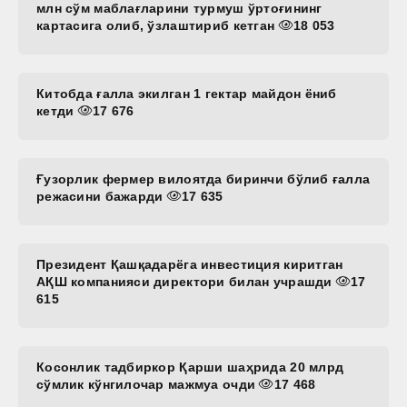
млн сўм маблағларини турмуш ўртоғининг
картасига олиб, ўзлаштириб кетган
18 053
Китобда ғалла экилган 1 гектар майдон ёниб
кетди
17 676
Ғузорлик фермер вилоятда биринчи бўлиб ғалла
режасини бажарди
17 635
Президент Қашқадарёга инвестиция киритган
АҚШ компанияси директори билан учрашди
17
615
Косонлик тадбиркор Қарши шаҳрида 20 млрд
сўмлик кўнгилочар мажмуа очди
17 468