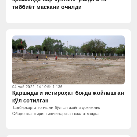
тиббиёт маскани очилди
04 май 2022, 14:10
1 136
Қаршидаги истироҳат боғда жойлашган
кўл сотилган
Тадбиркорга тегишли бўлган жойни ҳокимлик
Ободонлаштириш ишчиларига тозалатмоқда.