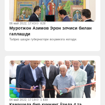
06 май 2022, 17:43
828
Муротжон Азимов Эрон элчиси билан
гаплашди
Табриз шаҳри губернатори воҳамизга келади.
04 май 2022, 17:18
1 830
Қамашида бир куннинг ўзида 4 та