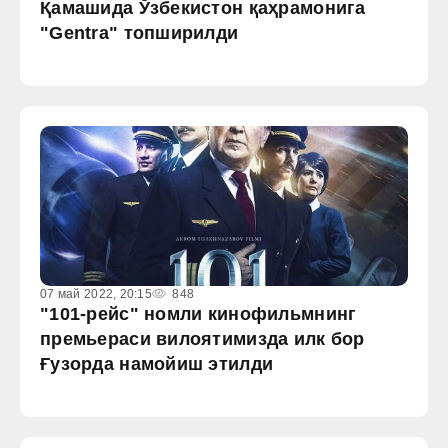
Қамашида Ўзбекистон қаҳрамонига
"Gentra" топширилди
07 май 2022, 20:15
848
"101-рейс" номли кинофильмнинг
премьераси вилоятимизда илк бор
Ғузорда намойиш этилди