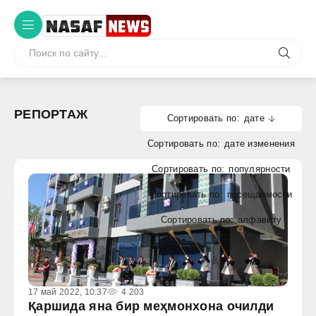
РЕПОРТАЖ
дате
дате изменения
популярности
посещаемости
алфавиту
17 май 2022, 10:37
4 203
Қаршида янa бир меҳмонхона очилди