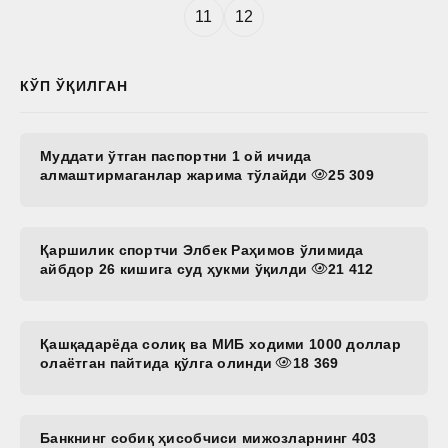
11
12
КЎП ЎҚИЛГАН
Муддати ўтган паспортни 1 ой ичида
алмаштирмаганлар жарима тўлайди
25 309
Қаршилик спортчи Элбек Раҳимов ўлимида
айбдор 26 кишига суд ҳукми ўқилди
21 412
Қашқадарёда солиқ ва МИБ ходими 1000 доллар
олаётган пайтида қўлга олинди
18 369
Банкнинг собиқ ҳисобчиси мижозларнинг 403