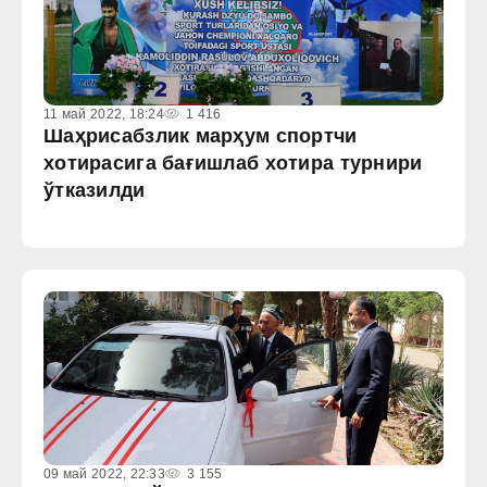
11 май 2022, 18:24
1 416
Шаҳрисабзлик марҳум спортчи
хотирасига бағишлаб хотира турнири
ўтказилди
09 май 2022, 22:33
3 155