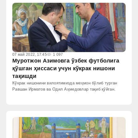
07 май 2022, 17:45
1 097
Муротжон Азимовга ўзбек футболига
қўшган ҳиссаси учун кўкрак нишони
тақишди
Кўкрак нишонини вилоятимизда меҳмон бўлиб турган
Равшан Ирматов ва Одил Аҳмедовлар тақиб қўйган.