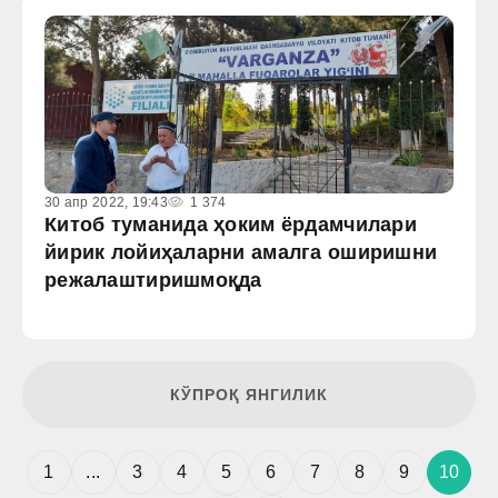
30 апр 2022, 19:43
1 374
Китоб туманида ҳоким ёрдамчилари
йирик лойиҳаларни амалга оширишни
режалаштиришмоқда
КЎПРОҚ ЯНГИЛИК
1
...
3
4
5
6
7
8
9
10