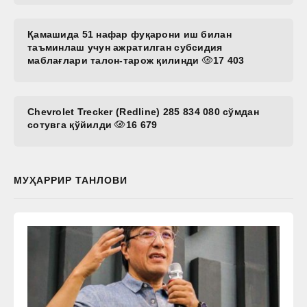
Қамашида 51 нафар фуқарони иш билан
таъминлаш учун ажратилган субсидия
маблағлари талон-тарож қилинди
17 403
Chevrolet Trecker (Redline) 285 834 080 сўмдан
сотувга қўйилди
16 679
МУҲАРРИР ТАНЛОВИ