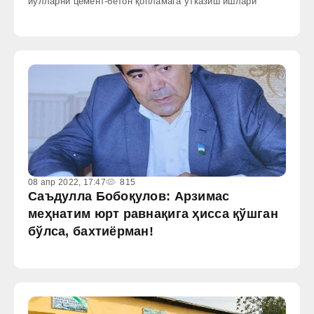
йўлларни цемент-бетон қопламага ўтказиш ишлари
08 апр 2022, 17:47
815
Саъдулла Бобоқулов: Арзимас
меҳнатим юрт равнақига ҳисса қўшган
бўлса, бахтиёрман!