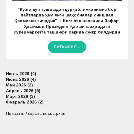
"Кўзга кўп тушишдан қўрқиб, имконимиз бор
пайтларда ҳам янги шаҳобчалар очишдан
ўзимизни тиярдик", - Korzinka асосчиси Зафар
Ҳошимов Президент Қарши шаҳридаги
супермаркетга ташрифи ҳақида фикр билдирди
БАТАФСИЛ...
Июль 2026 (4)
Июнь 2026 (4)
Май 2026 (2)
Апрель 2026 (5)
Март 2026 (3)
Февраль 2026 (2)
Показать / скрыть весь архив