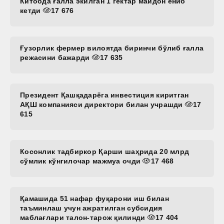
Китобда ғалла экилган 1 гектар майдон ёниб
кетди
17 676
Ғузорлик фермер вилоятда биринчи бўлиб ғалла
режасини бажарди
17 635
Президент Қашқадарёга инвестиция киритган
АҚШ компанияси директори билан учрашди
17
615
Косонлик тадбиркор Қарши шаҳрида 20 млрд
сўмлик кўнгилочар мажмуа очди
17 468
Қамашида 51 нафар фуқарони иш билан
таъминлаш учун ажратилган субсидия
маблағлари талон-тарож қилинди
17 404