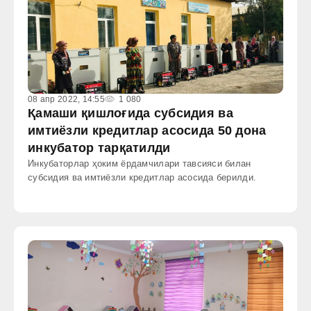
08 апр 2022, 14:55
1 080
Қамаши қишлоғида субсидия ва
имтиёзли кредитлар асосида 50 дона
инкубатор тарқатилди
Инкубаторлар ҳоким ёрдамчилари тавсияси билан
субсидия ва имтиёзли кредитлар асосида берилди.