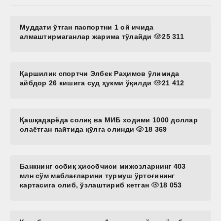
Муддати ўтган паспортни 1 ой ичида
алмаштирмаганлар жарима тўлайди
25 311
Қаршилик спортчи Элбек Раҳимов ўлимида
айбдор 26 кишига суд ҳукми ўқилди
21 412
Қашқадарёда солиқ ва МИБ ходими 1000 доллар
олаётган пайтида қўлга олинди
18 369
Банкнинг собиқ ҳисобчиси мижозларнинг 403
млн сўм маблағларини турмуш ўртоғининг
картасига олиб, ўзлаштириб кетган
18 053