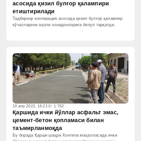
асосида қизил булғор қалампири
етиштирилади
Тадбиркор кооперация асосида қизил булғор қалампир
кўчатларини аҳоли хонадонларига бепул тарқатди.
10 апр 2022, 16:21
1 762
Қаршида ички йўллар асфальт эмас,
цемент-бетон қопламаси билан
таъмирланмоқда
Бу борада Қарши шаҳри Хонтепа маҳалласида ички