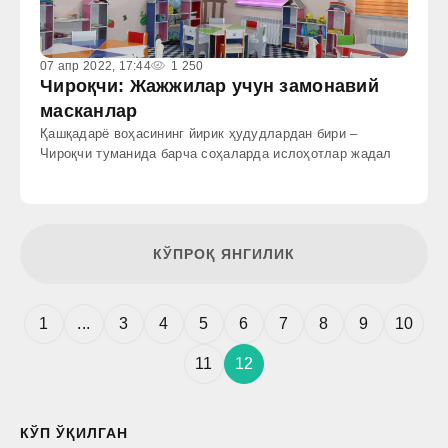
07 апр 2022, 17:44
1 250
Чироқчи: Жажжилар учун замонавий
масканлар
Қашқадарё воҳасининг йирик ҳудудлардан бири –
Чироқчи туманида барча соҳаларда ислоҳотлар жадал
КЎПРОҚ ЯНГИЛИК
1
...
3
4
5
6
7
8
9
10
11
12
КЎП ЎҚИЛГАН