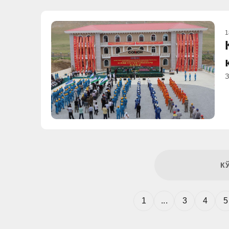
1
З
К
1
...
3
4
5