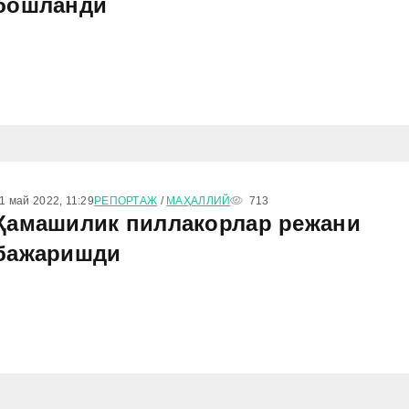
бошланди
1 май 2022, 11:29
РЕПОРТАЖ
/
МАҲАЛЛИЙ
713
Қамашилик пиллакорлар режани
бажаришди