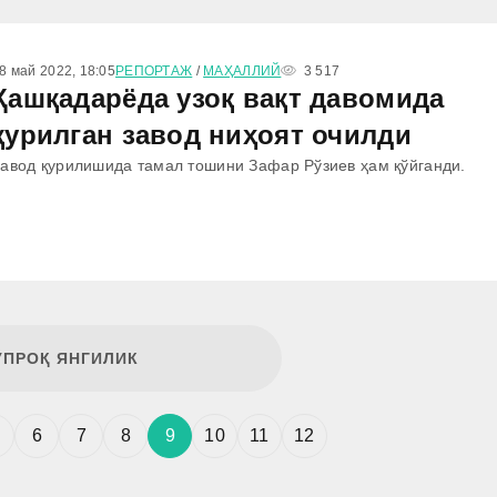
8 май 2022, 18:05
РЕПОРТАЖ
/
МАҲАЛЛИЙ
3 517
Қашқадарёда узоқ вақт давомида
қурилган завод ниҳоят очилди
авод қурилишида тамал тошини Зафар Рўзиев ҳам қўйганди.
ЎПРОҚ ЯНГИЛИК
6
7
8
9
10
11
12