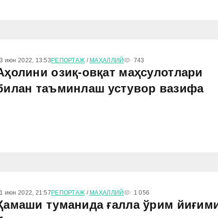
3 июн 2022, 13:53
РЕПОРТАЖ
/
МАҲАЛЛИЙ
743
Аҳолини озиқ-овқат маҳсулотлари
билан таъминлаш устувор вазифа
1 июн 2022, 21:57
РЕПОРТАЖ
/
МАҲАЛЛИЙ
1 056
Қамаши туманида ғалла ўрим йиғим