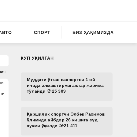
АВТО
СПОРТ
БИЗ ҲАҚИМИЗДА
КЎП ЎҚИЛГАН
ния
Муддати ўтган паспортни 1 ой
ти
ичида алмаштирмаганлар жарима
тўлайди
25 309
ти
Қаршилик спортчи Элбек Раҳимов
ўлимида айбдор 26 кишига суд
ҳукми ўқилди
21 411