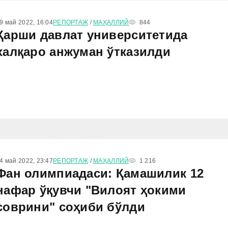
9 май 2022, 16:04
РЕПОРТАЖ
/
МАҲАЛЛИЙ
844
Қарши давлат университетида
халқаро анжуман ўтказилди
4 май 2022, 23:47
РЕПОРТАЖ
/
МАҲАЛЛИЙ
1 216
Фан олимпиадаси: Қамашилик 12
нафар ўқувчи "Вилоят ҳокими
соврини" соҳиби бўлди