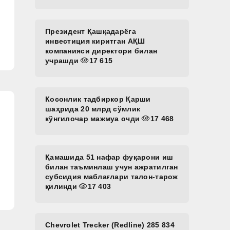
Президент Қашқадарёга
инвестиция киритган АҚШ
компанияси директори билан
учрашди
17 615
Косонлик тадбиркор Қарши
шаҳрида 20 млрд сўмлик
кўнгилочар мажмуа очди
17 468
Қамашида 51 нафар фуқарони иш
билан таъминлаш учун ажратилган
субсидия маблағлари талон-тарож
қилинди
17 403
Chevrolet Trecker (Redline) 285 834