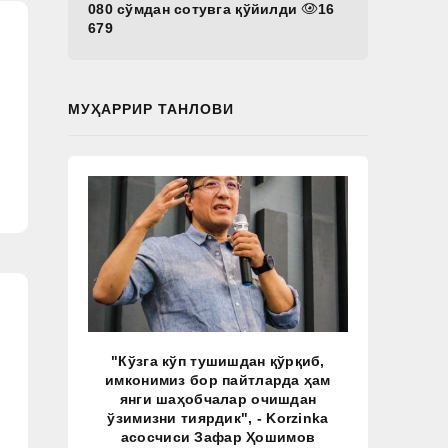
080 сўмдан сотувга қўйилди
16
679
МУҲАРРИР ТАНЛОВИ
"Кўзга кўп тушишдан қўрқиб,
имконимиз бор пайтларда ҳам
янги шаҳобчалар очишдан
ўзимизни тиярдик", - Korzinka
асосчиси Зафар Ҳошимов