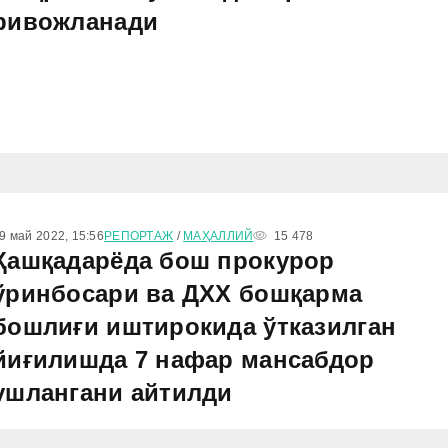
ривожланади
9 май 2022, 15:56
РЕПОРТАЖ
/
МАҲАЛЛИЙ
15 478
Қашқадарёда бош прокурор
ўринбосари ва ДХХ бошқарма
бошлиғи иштирокида ўтказилган
йиғилишда 7 нафар мансабдор
ушлангани айтилди