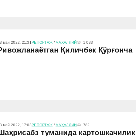
3 май 2022, 21:31
РЕПОРТАЖ
/
МАҲАЛЛИЙ
1 033
Ривожланаётган Қиличбек Қўрғонча
3 май 2022, 17:03
РЕПОРТАЖ
/
МАҲАЛЛИЙ
782
Шаҳрисабз туманида картошкачилик