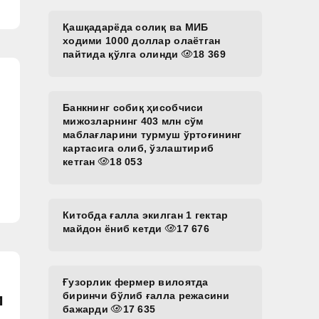
Қашқадарёда солиқ ва МИБ
ходими 1000 доллар олаётган
пайтида қўлга олинди
18 369
Банкнинг собиқ ҳисобчиси
мижозларнинг 403 млн сўм
маблағларини турмуш ўртоғининг
картасига олиб, ўзлаштириб
кетган
18 053
Китобда ғалла экилган 1 гектар
майдон ёниб кетди
17 676
Ғузорлик фермер вилоятда
и
биринчи бўлиб ғалла режасини
бажарди
17 635