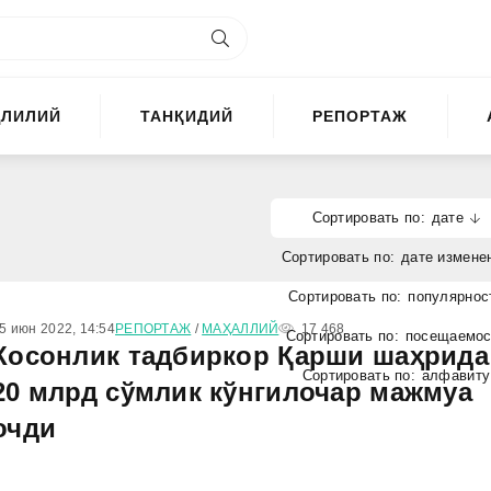
ҲЛИЛИЙ
ТАНҚИДИЙ
РЕПОРТАЖ
дате
дате измене
популярнос
5 июн 2022, 14:54
РЕПОРТАЖ
/
МАҲАЛЛИЙ
17 468
посещаемос
Косонлик тадбиркор Қарши шаҳрида
алфавиту
20 млрд сўмлик кўнгилочар мажмуа
очди