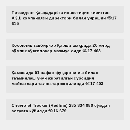
Президент Қашқадарёга инвестиция киритган
АҚШ компанияси директори билан учрашди
17
615
Косонлик тадбиркор Қарши шаҳрида 20 млрд
сўмлик кўнгилочар мажмуа очди
17 468
Қамашида 51 нафар фуқарони иш билан
таъминлаш учун ажратилган субсидия
маблағлари талон-тарож қилинди
17 403
Chevrolet Trecker (Redline) 285 834 080 сўмдан
сотувга қўйилди
16 679