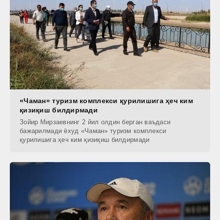
«Чаман» туризм комплекси қурилишига ҳеч ким
қизиқиш билдирмади
Зойир Мирзаевнинг 2 йил олдин берган ваъдаси
бажарилмади ёхуд «Чаман» туризм комплекси
қурилишига ҳеч ким қизиқиш билдирмади