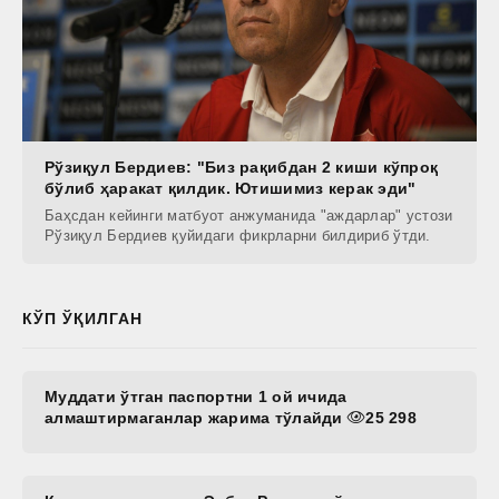
Рўзиқул Бердиев: "Биз рақибдан 2 киши кўпроқ
бўлиб ҳаракат қилдик. Ютишимиз керак эди"
Баҳсдан кейинги матбуот анжуманида "аждарлар" устози
Рўзиқул Бердиев қуйидаги фикрларни билдириб ўтди.
КЎП ЎҚИЛГАН
Муддати ўтган паспортни 1 ой ичида
алмаштирмаганлар жарима тўлайди
25 298