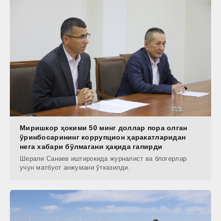
Миришкор ҳокими 50 минг доллар пора олган
ўринбосарининг коррупцион ҳаракатларидан
нега хабари бўлмагани ҳақида гапирди
Шерали Санаев иштирокида журналист ва блогерлар
учун матбуот анжумани ўтказилди.