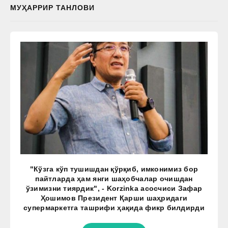
МУҲАРРИР ТАНЛОВИ
"Кўзга кўп тушишдан қўрқиб, имконимиз бор
пайтларда ҳам янги шаҳобчалар очишдан
ўзимизни тиярдик", - Korzinka асосчиси Зафар
Ҳошимов Президент Қарши шаҳридаги
супермаркетга ташрифи ҳақида фикр билдирди