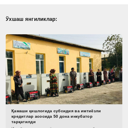
Ўхшаш янгиликлар:
Қамаши қишлоғида субсидия ва имтиёзли
кредитлар асосида 50 дона инкубатор
тарқатилди