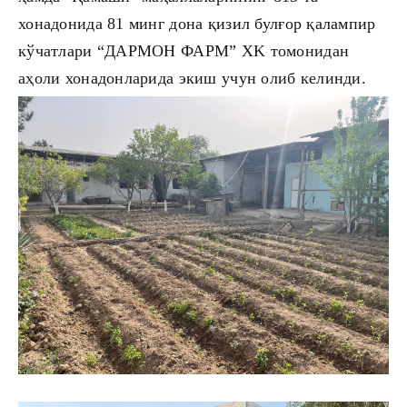
хонадонида 81 минг дона қизил булғор қалампир
кўчатлари “ДАРМОН ФАРМ” XK томонидан
аҳоли хонадонларида экиш учун олиб келинди.