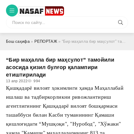
Бош саҳифа
»
РЕПОРТАЖ
» “Бир маҳалла бир маҳсулот” тамойили асосида қизил булғор қалампири етиштирилади
“Бир маҳалла бир маҳсулот” тамойили
асосида қизил булғор қалампири
етиштирилади
13 апр 2022
994
Қашқадарё вилоят ҳокимлиги ҳамда Маҳаллабай
ишлаш ва тадбиркорликни ривожлантириш
агентлигининг Қашқадарё вилоят бошқармаси
ташаббуси билан Касби туманининг Қамаши
қишлоғидаги “Мушқоқи", "Нуробод", "Хўжаки"
ҳамда "Қамаши" маҳаллаларининг 813 та