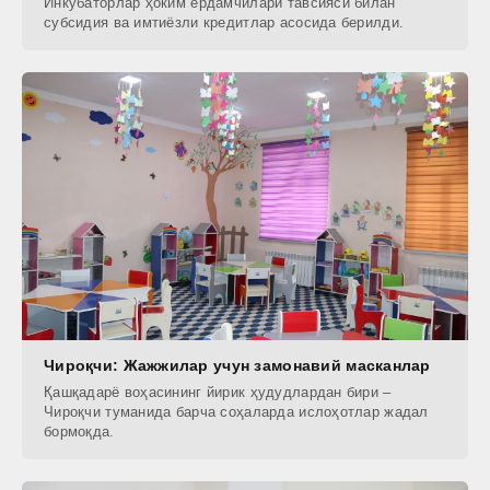
Инкубаторлар ҳоким ёрдамчилари тавсияси билан
субсидия ва имтиёзли кредитлар асосида берилди.
Чироқчи: Жажжилар учун замонавий масканлар
Қашқадарё воҳасининг йирик ҳудудлардан бири –
Чироқчи туманида барча соҳаларда ислоҳотлар жадал
бормоқда.