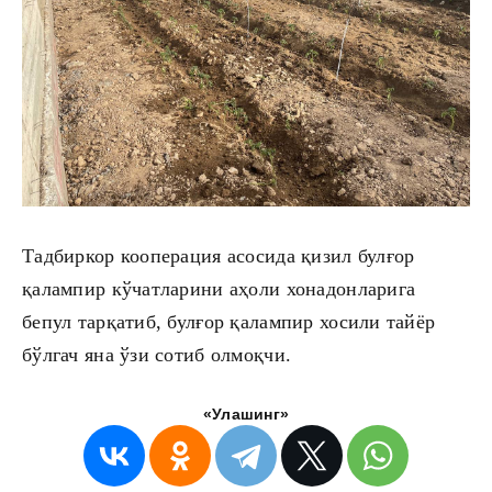
Тадбиркор кооперация асосида қизил булғор
қалампир кўчатларини аҳоли хонадонларига
бепул тарқатиб, булғор қалампир хосили тайёр
бўлгач яна ўзи сотиб олмоқчи.
«Улашинг»