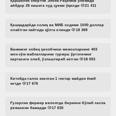
Қаршилик спортчи Элбек Раҳимов ўлимида
айбдор 26 кишига суд ҳукми ўқилди
21 411
Қашқадарёда солиқ ва МИБ ходими 1000 доллар
олаётган пайтида қўлга олинди
18 369
Банкнинг собиқ ҳисобчиси мижозларнинг 403
млн сўм маблағларини турмуш ўртоғининг
картасига олиб, ўзлаштириб кетган
18 053
Китобда ғалла экилган 1 гектар майдон ёниб
кетди
17 676
Ғузорлик фермер вилоятда биринчи бўлиб ғалла
режасини бажарди
17 635