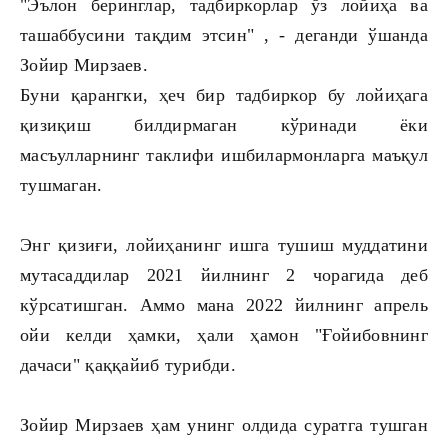
"Эълон беринглар, тадбиркорлар ўз лойиҳа ва
ташаббусини тақдим этсин" , - деганди ўшанда
Зойир Мирзаев.
Буни қарангки, ҳеч бир тадбиркор бу лойиҳага
қизиқиш билдирмаган кўринади ёки
масъулларнинг таклифи ишбилармонларга маъқул
тушмаган.
Энг қизиғи, лойиҳанинг ишга тушиш муддатини
мутасаддилар 2021 йилнинг 2 чорагида деб
кўрсатишган. Аммо мана 2022 йилнинг апрель
ойи келди ҳамки, ҳали ҳамон "Ғойибовнинг
дачаси" қаққайиб турибди.
Зойир Мирзаев ҳам унинг олдида суратга тушган