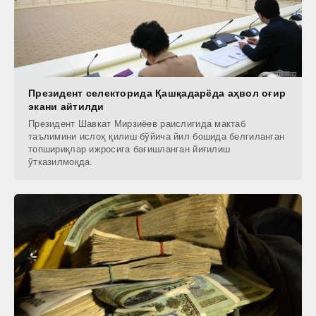
Президент селекторида Қашқадарёда аҳвол оғир
экани айтилди
Президент Шавкат Мирзиёев раислигида мактаб
таълимини ислоҳ қилиш бўйича йил бошида белгиланган
топшириқлар ижросига бағишланган йиғилиш
ўтказилмоқда.