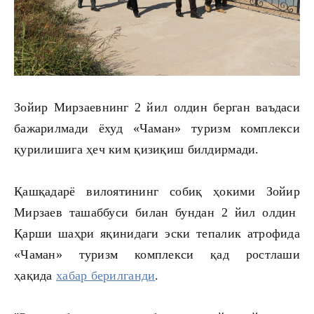
Зойир Мирзаевнинг 2 йил олдин берган ваъдаси
бажарилмади ёхуд «Чаман» туризм комплекси
қурилишига ҳеч ким қизиқиш билдирмади.
Қашқадарё вилоятининг собиқ ҳокими Зойир
Мирзаев ташаббуси билан бундан 2 йил олдин
Қарши шаҳри яқинидаги эски тепалик атрофида
«Чаман» туризм комплекси қад ростлаши
ҳақида
хабар берилганди
.