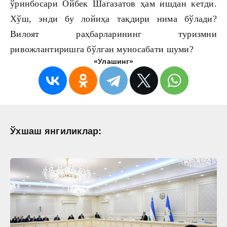
ўринбосари Ойбек Шагазатов ҳам ишдан кетди.
Хўш, энди бу лойиҳа тақдири нима бўлади?
Вилоят раҳбарларининг туризмни
ривожлантиришга бўлган муносабати шуми?
«Улашинг»
Ўхшаш янгиликлар: