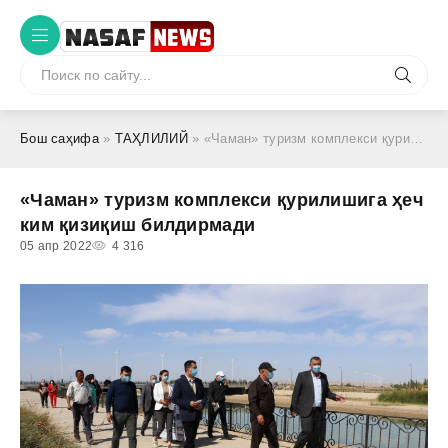
Бош саҳифа
»
ТАҲЛИЛИЙ
» «Чаман» туризм комплекси қурилишига ҳеч ким қизиқиш билдирмади
«Чаман» туризм комплекси қурилишига ҳеч
ким қизиқиш билдирмади
05 апр 2022
4 316