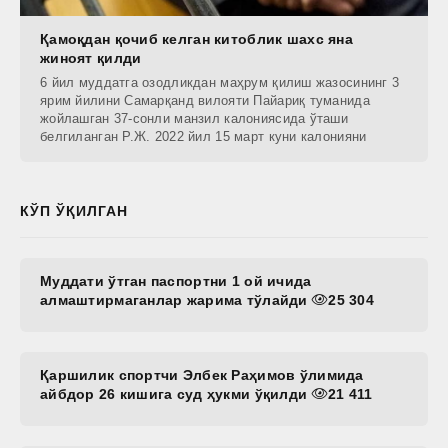
Қамоқдан қочиб келган китоблик шахс яна
жиноят қилди
6 йил муддатга озодликдан маҳрум қилиш жазосининг 3
ярим йилини Самарқанд вилояти Пайариқ туманида
жойлашган 37-сонли манзил калониясида ўташи
белгиланган Р.Ж. 2022 йил 15 март куни калонияни
КЎП ЎҚИЛГАН
Муддати ўтган паспортни 1 ой ичида
алмаштирмаганлар жарима тўлайди
25 304
Қаршилик спортчи Элбек Раҳимов ўлимида
айбдор 26 кишига суд ҳукми ўқилди
21 411