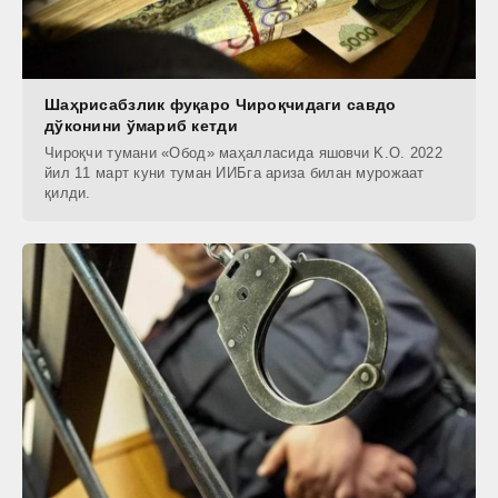
Шаҳрисабзлик фуқаро Чироқчидаги савдо
дўконини ўмариб кетди
Чироқчи тумани «Обод» маҳалласида яшовчи K.O. 2022
йил 11 март куни туман ИИБга ариза билан мурожаат
қилди.