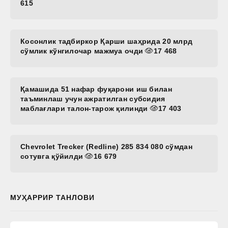
615
Косонлик тадбиркор Қарши шаҳрида 20 млрд
сўмлик кўнгилочар мажмуа очди
17 468
Қамашида 51 нафар фуқарони иш билан
таъминлаш учун ажратилган субсидия
маблағлари талон-тарож қилинди
17 403
Chevrolet Trecker (Redline) 285 834 080 сўмдан
сотувга қўйилди
16 679
МУҲАРРИР ТАНЛОВИ