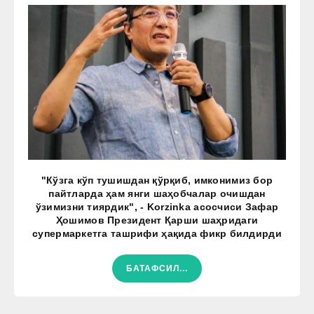
"Кўзга кўп тушишдан қўрқиб, имконимиз бор
пайтларда ҳам янги шаҳобчалар очишдан
ўзимизни тиярдик", - Korzinka асосчиси Зафар
Ҳошимов Президент Қарши шаҳридаги
супермаркетга ташрифи ҳақида фикр билдирди
БАТАФСИЛ...