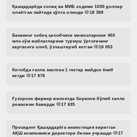
Қашқадарёда солиқ ва МИБ ходими 1000 доллар
олаётган пайтида қўлга олинди
18 369
Банкнинг собиқ ҳисобчиси мижозларнинг 403
млн сўм маблағларини турмуш ўртоғининг
картасига олиб, ўзлаштириб кетган
18 053
Китобда ғалла экилган 1 гектар майдон ёниб
кетди
17 676
Ғузорлик фермер вилоятда биринчи бўлиб ғалла
режасини бажарди
17 635
Президент Қашқадарёга инвестиция киритган
АҚШ компанияси директори билан учрашди
17