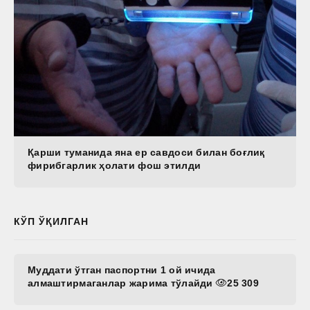
Қарши туманида яна ер савдоси билан боғлиқ
фирибгарлик ҳолати фош этилди
КЎП ЎҚИЛГАН
Муддати ўтган паспортни 1 ой ичида
алмаштирмаганлар жарима тўлайди
25 309