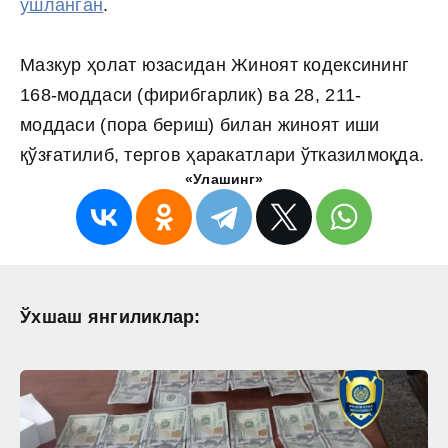
ушланган
.
Мазкур ҳолат юзасидан Жиноят кодексининг
168-моддаси (фирибгарлик) ва 28, 211-
моддаси (пора бериш) билан жиноят иши
қўзғатилиб, тергов ҳаракатлари ўтказилмоқда.
«Улашинг»
Ўхшаш янгиликлар: