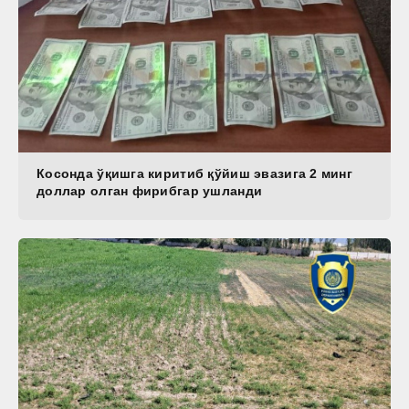
Косонда ўқишга киритиб қўйиш эвазига 2 минг
доллар олган фирибгар ушланди