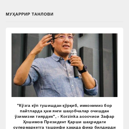
МУҲАРРИР ТАНЛОВИ
"Кўзга кўп тушишдан қўрқиб, имконимиз бор
пайтларда ҳам янги шаҳобчалар очишдан
ўзимизни тиярдик", - Korzinka асосчиси Зафар
Ҳошимов Президент Қарши шаҳридаги
супермаркетга ташрифи ҳақида фикр билдирди