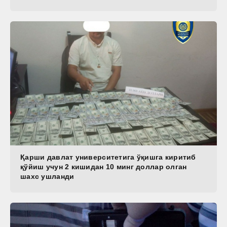
Қарши давлат университетига ўқишга киритиб
қўйиш учун 2 кишидан 10 минг доллар олган
шахс ушланди