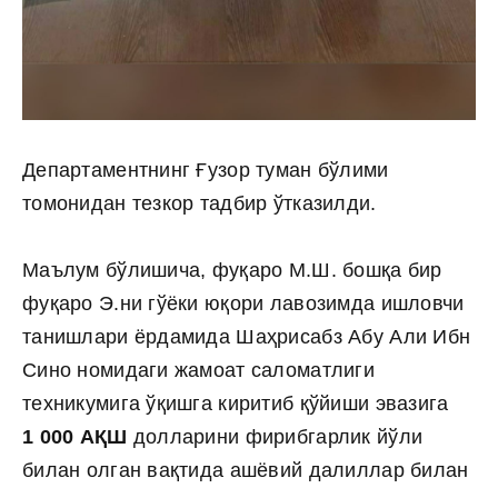
Департаментнинг Ғузор туман бўлими
томонидан тезкор тадбир ўтказилди.
Маълум бўлишича, фуқаро М.Ш. бошқа бир
фуқаро Э.ни гўёки юқори лавозимда ишловчи
танишлари ёрдамида Шаҳрисабз Абу Али Ибн
Сино номидаги жамоат саломатлиги
техникумига ўқишга киритиб қўйиши эвазига
1 000 АҚШ
долларини фирибгарлик йўли
билан олган вақтида ашёвий далиллар билан