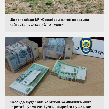
Шаҳрисабзда МЧЖ раҳбари олган порасини
қайтарган вақтда қўлга тушди
Косонда фуқарони хорижий компанияга ишга
киритиб қўймоқчи бўлган фирибгар ушланди