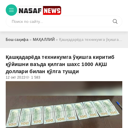
Бош саҳифа
»
МАҲАЛЛИЙ
» Қашқадарёда техникумга ўқишга киритиб қўйишни ваъда қилган шахс 1000 АҚШ доллари билан қўлга тушди
Қашқадарёда техникумга ўқишга киритиб
қўйишни ваъда қилган шахс 1000 АҚШ
доллари билан қўлга тушди
12 окт 2022
1 583