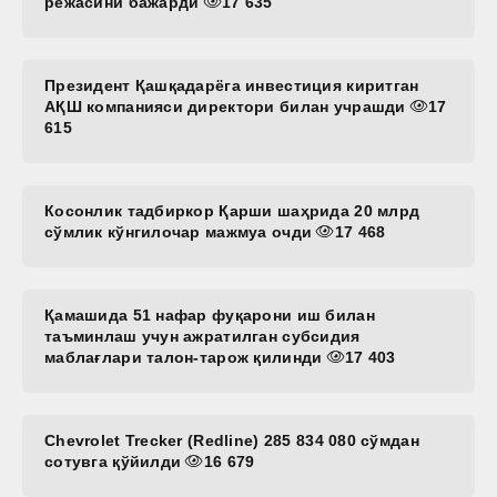
режасини бажарди
17 635
Президент Қашқадарёга инвестиция киритган
АҚШ компанияси директори билан учрашди
17
615
Косонлик тадбиркор Қарши шаҳрида 20 млрд
сўмлик кўнгилочар мажмуа очди
17 468
Қамашида 51 нафар фуқарони иш билан
таъминлаш учун ажратилган субсидия
маблағлари талон-тарож қилинди
17 403
Chevrolet Trecker (Redline) 285 834 080 сўмдан
сотувга қўйилди
16 679