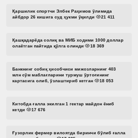
Қаршилик спортчи Элбек Раҳимов ўлимида
айбдор 26 кишига суд ҳукми ўқилди
21 411
Қашқадарёда солиқ ва МИБ ходими 1000 доллар
олаётган пайтида қўлга олинди
18 369
Банкнинг собиқ ҳисобчиси мижозларнинг 403
млн сўм маблағларини турмуш ўртоғининг
картасига олиб, ўзлаштириб кетган
18 053
Китобда ғалла экилган 1 гектар майдон ёниб
кетди
17 676
Ғузорлик фермер вилоятда биринчи бўлиб ғалла