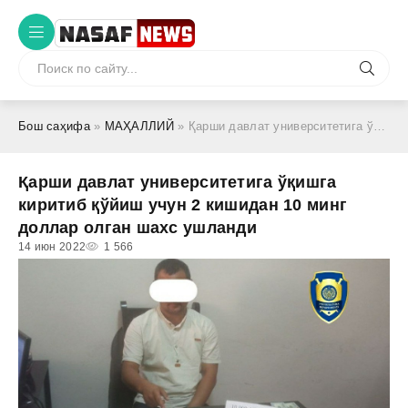
Бош саҳифа
»
МАҲАЛЛИЙ
» Қарши давлат университетига ўқишга киритиб қўйиш учун 2 кишидан 10 минг доллар олган шахс ушланди
Қарши давлат университетига ўқишга
киритиб қўйиш учун 2 кишидан 10 минг
доллар олган шахс ушланди
14 июн 2022
1 566