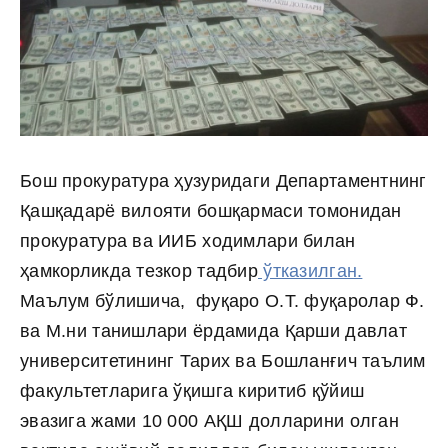
Бош прокуратура ҳузуридаги Департаментнинг
Қашқадарё вилояти бошқармаси томонидан
прокуратура ва ИИБ ходимлари билан
ҳамкорликда тезкор тадбир
ўтказилган.
Маълум бўлишича, фуқаро О.Т. фуқаролар Ф.
ва М.ни танишлари ёрдамида Қарши давлат
университетининг Тарих ва Бошланғич таълим
факультетларига ўқишга киритиб қўйиш
эвазига жами 10 000 АҚШ долларини олган