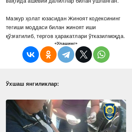
вақтида ашёвий далиллар билан ушланган.
Мазкур ҳолат юзасидан Жиноят кодексининг
тегиши моддаси билан жиноят иши
қўзғатилиб, тергов ҳаракатлари ўтказилмоқда.
«Улашинг»
Ўхшаш янгиликлар: