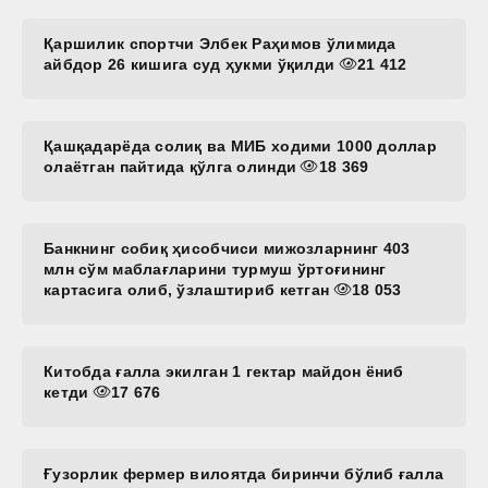
Қаршилик спортчи Элбек Раҳимов ўлимида
айбдор 26 кишига суд ҳукми ўқилди
21 412
Қашқадарёда солиқ ва МИБ ходими 1000 доллар
олаётган пайтида қўлга олинди
18 369
Банкнинг собиқ ҳисобчиси мижозларнинг 403
млн сўм маблағларини турмуш ўртоғининг
картасига олиб, ўзлаштириб кетган
18 053
Китобда ғалла экилган 1 гектар майдон ёниб
кетди
17 676
Ғузорлик фермер вилоятда биринчи бўлиб ғалла