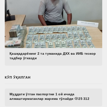
Қашқадарёнинг 2 та туманида ДХХ ва ИИБ тезкор
тадбир ўтказди
КЎП ЎҚИЛГАН
Муддати ўтган паспортни 1 ой ичида
алмаштирмаганлар жарима тўлайди
25 312