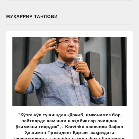
МУҲАРРИР ТАНЛОВИ
"Кўзга кўп тушишдан қўрқиб, имконимиз бор
пайтларда ҳам янги шаҳобчалар очишдан
ўзимизни тиярдик", - Korzinka асосчиси Зафар
Ҳошимов Президент Қарши шаҳридаги
супермаркетга ташрифи ҳақида фикр билдирди