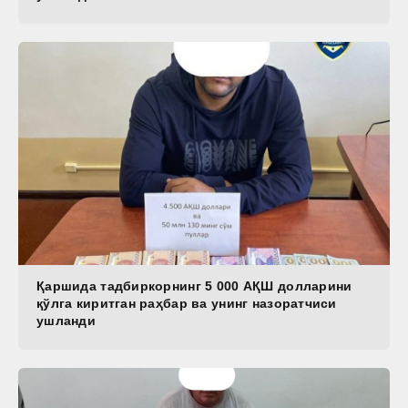
Қаршида тадбиркорнинг 5 000 АҚШ долларини
қўлга киритган раҳбар ва унинг назоратчиси
ушланди