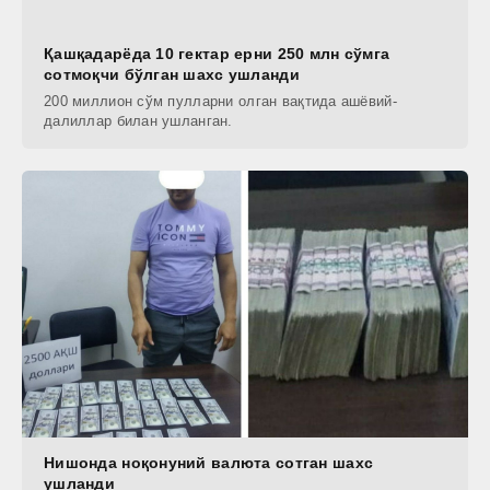
Қашқадарёда 10 гектар ерни 250 млн сўмга
сотмоқчи бўлган шахс ушланди
200 миллион сўм пулларни олган вақтида ашёвий-
далиллар билан ушланган.
Нишонда ноқонуний валюта сотган шахс
ушланди