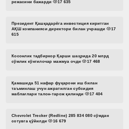
режасини бажарди
17 635
Президент Қашқадарёга инвестиция киритган
АҚШ компанияси директори билан учрашди
17
615
Косонлик тадбиркор Қарши шаҳрида 20 млрд
сўмлик кўнгилочар мажмуа очди
17 468
Қамашида 51 нафар фуқарони иш билан
таъминлаш учун ажратилган субсидия
маблағлари талон-тарож қилинди
17 404
Chevrolet Trecker (Redline) 285 834 080 сўмдан
сотувга қўйилди
16 679