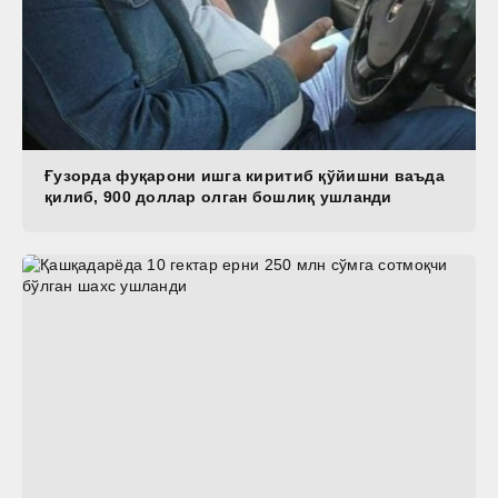
Ғузорда фуқарони ишга киритиб қўйишни ваъда
қилиб, 900 доллар олган бошлиқ ушланди