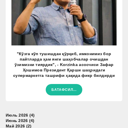
"Кўзга кўп тушишдан қўрқиб, имконимиз бор
пайтларда ҳам янги шаҳобчалар очишдан
ўзимизни тиярдик", - Korzinka асосчиси Зафар
Ҳошимов Президент Қарши шаҳридаги
супермаркетга ташрифи ҳақида фикр билдирди
БАТАФСИЛ...
Июль 2026 (4)
Июнь 2026 (4)
Май 2026 (2)