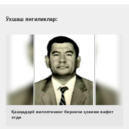
Ўхшаш янгиликлар:
Қашқадарё вилоятининг биринчи ҳокими вафот
этди