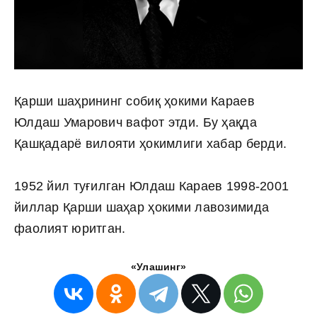
Қарши шаҳрининг собиқ ҳокими Караев
Юлдаш Умарович вафот этди. Бу ҳақда
Қашқадарё вилояти ҳокимлиги хабар берди.
1952 йил туғилган Юлдаш Караев 1998-2001
йиллар Қарши шаҳар ҳокими лавозимида
фаолият юритган.
«Улашинг»