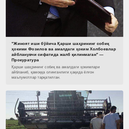
"Жиноят иши бўйича Қарши шаҳрининг собиқ
ҳокими Фозилов ва амалдаги ҳоким Холбоевлар
айбланувчи сифатида жалб қилинмаган" —
Прокуратура
Қарши шаҳрининг собиқ ва амалдаги ҳокимлари
айбланиб, қамоққа олинганлиги ҳақида ёлғон
маълумотлар тарқатилган.