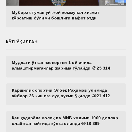
Муборак туман уй-жой коммунал хизмат
кўрсатиш бўлими бошлиғи вафот этди
КЎП ЎҚИЛГАН
Муддати ўтган паспортни 1 ой ичида
алмаштирмаганлар жарима тўлайди
25 314
Қаршилик спортчи Элбек Раҳимов ўлимида
айбдор 26 кишига суд ҳукми ўқилди
21 412
Қашқадарёда солиқ ва МИБ ходими 1000 доллар
олаётган пайтида қўлга олинди
18 369