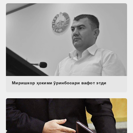
Миришкор ҳокими ўринбосари вафот этди