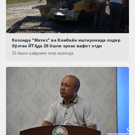
Косонда "Матиз" ва Комбайн иштирокида содир
бўлган ЙТҲда 28 ёшли эркак вафот этди
23 ёшли ҳайдовчи оғир аҳволда.