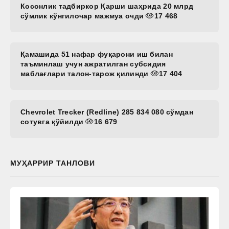
Косонлик тадбиркор Қарши шаҳрида 20 млрд
сўмлик кўнгилочар мажмуа очди
17 468
Қамашида 51 нафар фуқарони иш билан
таъминлаш учун ажратилган субсидия
маблағлари талон-тарож қилинди
17 404
Chevrolet Trecker (Redline) 285 834 080 сўмдан
сотувга қўйилди
16 679
МУҲАРРИР ТАНЛОВИ