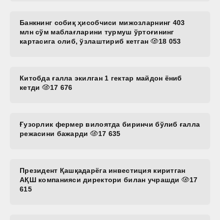
Банкнинг собиқ ҳисобчиси мижозларнинг 403
млн сўм маблағларини турмуш ўртоғининг
картасига олиб, ўзлаштириб кетган
18 053
Китобда ғалла экилган 1 гектар майдон ёниб
кетди
17 676
Ғузорлик фермер вилоятда биринчи бўлиб ғалла
режасини бажарди
17 635
Президент Қашқадарёга инвестиция киритган
АҚШ компанияси директори билан учрашди
17
615