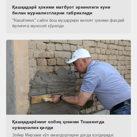
Қашқадарё ҳокими матбуот эркинлиги куни
билан журналистларни табриклади
"Nasafnews" сайти бош муҳаррири вилоят ҳокими фахрий
ёрлиғига муносиб кўрилди.
Қашқадарёнинг собиқ ҳокими Тошкентда
сувоқчилик қилди
Зойир Мирзаев кўп амалдорларни доғда қолдиради.