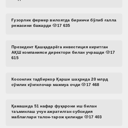
Ғузорлик фермер вилоятда биринчи бўлиб ғалла
режасини бажарди
17 635
Президент Қашқадарёга инвестиция киритган
АҚШ компанияси директори билан учрашди
17
615
Косонлик тадбиркор Қарши шаҳрида 20 млрд
сўмлик кўнгилочар мажмуа очди
17 468
Қамашида 51 нафар фуқарони иш билан
таъминлаш учун ажратилган субсидия
маблағлари талон-тарож қилинди
17 403