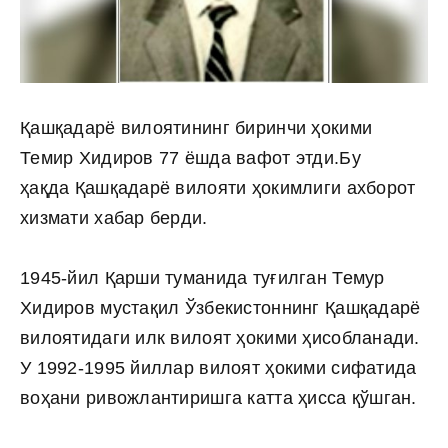
Қашқадарё вилоятининг биринчи ҳокими
Темир Хидиров 77 ёшда вафот этди.Бу
ҳақда Қашқадарё вилояти ҳокимлиги ахборот
хизмати хабар берди.
1945-йил Қарши туманида туғилган Темур
Хидиров мустақил Ўзбекистоннинг Қашқадарё
вилоятидаги илк вилоят ҳокими ҳисобланади.
У 1992-1995 йиллар вилоят ҳокими сифатида
воҳани ривожлантиришга катта ҳисса қўшган.