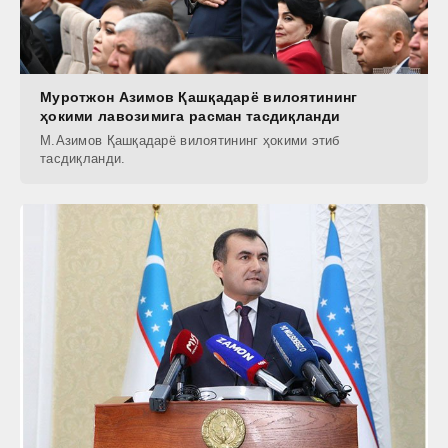
Муротжон Азимов Қашқадарё вилоятининг
ҳокими лавозимига расман тасдиқланди
М.Азимов Қашқадарё вилоятининг ҳокими этиб
тасдиқланди.