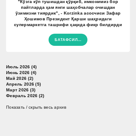
"Кўзга кўп тушишдан қўрқиб, имконимиз бор
пайтларда ҳам янги шаҳобчалар очишдан
ўзимизни тиярдик", - Korzinka асосчиси Зафар
Ҳошимов Президент Қарши шаҳридаги
супермаркетга ташрифи ҳақида фикр билдирди
БАТАФСИЛ...
Июль 2026 (4)
Июнь 2026 (4)
Май 2026 (2)
Апрель 2026 (5)
Март 2026 (3)
Февраль 2026 (2)
Показать / скрыть весь архив