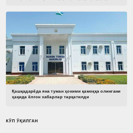
Қашқадарёда яна туман ҳокими қамоққа олингани
ҳақида ёлғон хабарлар тарқатилди
КЎП ЎҚИЛГАН