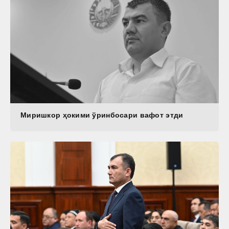
Миришкор ҳокими ўринбосари вафот этди