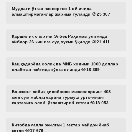
Муддати ўтган паспортни 1 ой ичида
алмаштирмаганлар жарима тўлайди
25 307
Қаршилик спортчи Элбек Раҳимов ўлимида
айбдор 26 кишига суд ҳукми ўқилди
21 411
Қашқадарёда солиқ ва МИБ ходими 1000 доллар
олаётган пайтида қўлга олинди
18 369
Банкнинг собиқ ҳисобчиси мижозларнинг 403
млн сўм маблағларини турмуш ўртоғининг
картасига олиб, ўзлаштириб кетган
18 053
Китобда ғалла экилган 1 гектар майдон ёниб
кетди
17 676