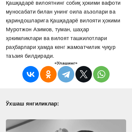
Қашқадарё вилоятнинг собиқ ҳокими вафоти
муносабати билан унинг оила аъзолари ва
қариндошларига Қашқадарё вилояти ҳокими
Муротжон Азимов, туман, шаҳар
ҳокимликлари ва вилоят ташкилотлари
раҳбарлари ҳамда кенг жамоатчилик чуқур
таъзия билдиради.
«Улашинг»
Ўхшаш янгиликлар: