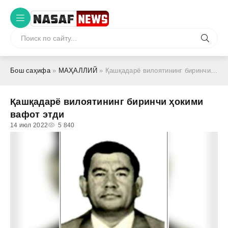
Бош саҳифа
»
МАҲАЛЛИЙ
» Қашқадарё вилоятининг биринчи ҳокими вафот этди
Қашқадарё вилоятининг биринчи ҳокими
вафот этди
14 июл 2022
5 840