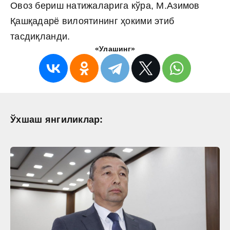
Овоз бериш натижаларига кўра, М.Азимов
Қашқадарё вилоятининг ҳокими этиб
тасдиқланди.
«Улашинг»
Ўхшаш янгиликлар: