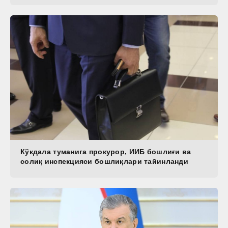
Кўкдала туманига прокурор, ИИБ бошлиғи ва
солиқ инспекцияси бошлиқлари тайинланди