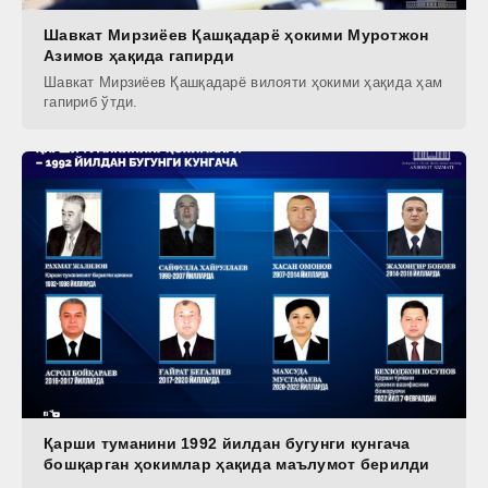
Шавкат Мирзиёев Қашқадарё ҳокими Муротжон
Азимов ҳақида гапирди
Шавкат Мирзиёев Қашқадарё вилояти ҳокими ҳақида ҳам
гапириб ўтди.
Қарши туманини 1992 йилдан бугунги кунгача
бошқарган ҳокимлар ҳақида маълумот берилди