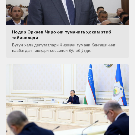
Нодир Эркаев Чироқчи туманига ҳоким этиб
тайинланди
Бугун халқ депутатлари Чироқчи тумани Кенгашининг
навбатдан ташқари сессияси бўлиб ўтди.