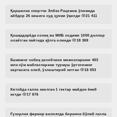
Қаршилик спортчи Элбек Раҳимов ўлимида
айбдор 26 кишига суд ҳукми ўқилди
21 411
Қашқадарёда солиқ ва МИБ ходими 1000 доллар
олаётган пайтида қўлга олинди
18 369
Банкнинг собиқ ҳисобчиси мижозларнинг 403
млн сўм маблағларини турмуш ўртоғининг
картасига олиб, ўзлаштириб кетган
18 053
Китобда ғалла экилган 1 гектар майдон ёниб
кетди
17 676
Ғузорлик фермер вилоятда биринчи бўлиб ғалла