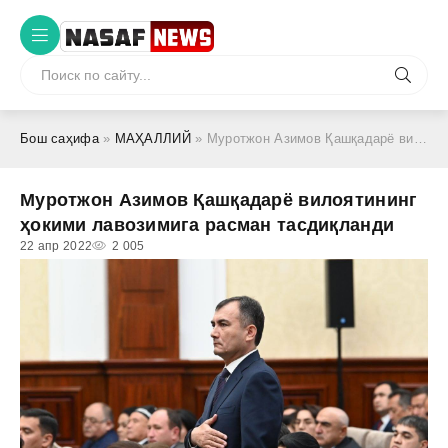
Бош саҳифа
»
МАҲАЛЛИЙ
» Муротжон Азимов Қашқадарё вилоятининг ҳокими лавозимига расман тасдиқланди
Муротжон Азимов Қашқадарё вилоятининг
ҳокими лавозимига расман тасдиқланди
22 апр 2022
2 005