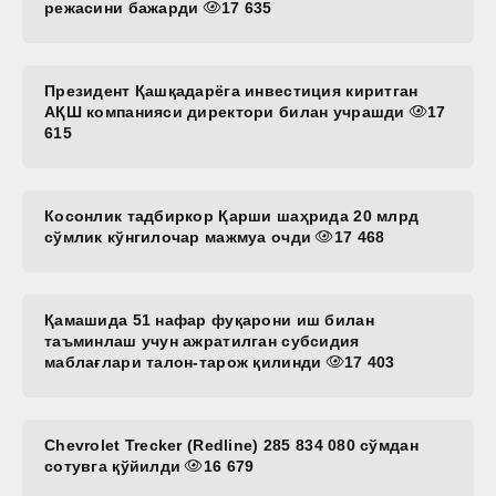
режасини бажарди
17 635
Президент Қашқадарёга инвестиция киритган
АҚШ компанияси директори билан учрашди
17
615
Косонлик тадбиркор Қарши шаҳрида 20 млрд
сўмлик кўнгилочар мажмуа очди
17 468
Қамашида 51 нафар фуқарони иш билан
таъминлаш учун ажратилган субсидия
маблағлари талон-тарож қилинди
17 403
Chevrolet Trecker (Redline) 285 834 080 сўмдан
сотувга қўйилди
16 679