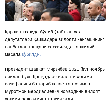
Қарши шаҳрида бўлиб ўтаётган халқ
депутатлари Қашқадарё вилояти кенгашининг
навбатдан ташқари сессиясида ташкилий
масала
кўрилди.
Президент Шавкат Мирзиёев 2021 йил ноябрь
ойидан буён Қашқадарё вилояти ҳокими
вазифасини бажариб келаётган Азимов
Муротжон Бердиалиевич номзодини вилоят
ҳокими лавозимига тавсия этди.