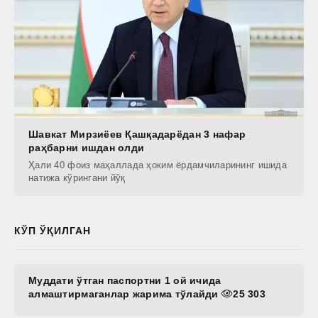
Шавкат Мирзиёев Қашқадарёдан 3 нафар
раҳбарни ишдан олди
Ҳали 40 фоиз маҳаллада ҳоким ёрдамчиларининг ишида
натижа кўрингани йўқ
КЎП ЎҚИЛГАН
Муддати ўтган паспортни 1 ой ичида
алмаштирмаганлар жарима тўлайди
25 303