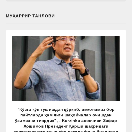
МУҲАРРИР ТАНЛОВИ
"Кўзга кўп тушишдан қўрқиб, имконимиз бор
пайтларда ҳам янги шаҳобчалар очишдан
ўзимизни тиярдик", - Korzinka асосчиси Зафар
Ҳошимов Президент Қарши шаҳридаги
супермаркетга ташрифи ҳақида фикр билдирди