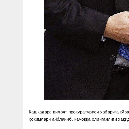
Қашқадарё вилоят прокуратураси хабарига кўр
ҳокимлари айбланиб, қамоққа олинганлиги ҳақи