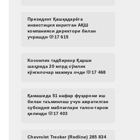
Президент Қашқадарёга
инвестиция киритган АҚШ
компанияси директори билан
учрашди
17 615
Косонлик тадбиркор Қарши
шаҳрида 20 млрд сўмлик
кўнгилочар мажмуа очди
17 468
Қамашида 51 нафар фуқарони иш
билан таъминлаш учун ажратилган
субсидия маблағлари талон-тарож
қилинди
17 403
Chevrolet Trecker (Redline) 285 834