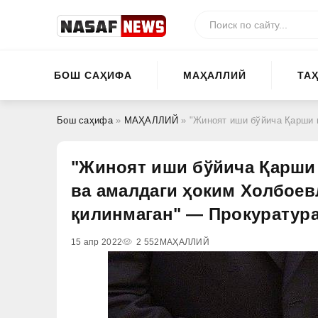
БОШ САҲИФА
МАҲАЛЛИЙ
ТА
Бош саҳифа
»
МАҲАЛЛИЙ
» "Жиноят иши бўйича Қарши шаҳрининг соби
"Жиноят иши бўйича Қарши
ва амалдаги ҳоким Холбоев
қилинмаган" — Прокуратур
15 апр 2022
2 552
МАҲАЛЛИЙ