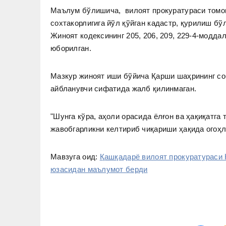
Маълум бўлишича, вилоят прокуратураси томон
сохтакорлигига йўл қўйган кадастр, қурилиш б
Жиноят кодексининг 205, 206, 209, 229-4-модд
юборилган.
Мазкур жиноят иши бўйича Қарши шаҳрининг со
айбланувчи сифатида жалб қилинмаган.
"Шунга кўра, аҳоли орасида ёлғон ва ҳақиқатг
жавобгарликни келтириб чиқариши ҳақида огоҳ
Мавзуга оид:
Қашқадарё вилоят прокуратураси 
юзасидан маълумот берди