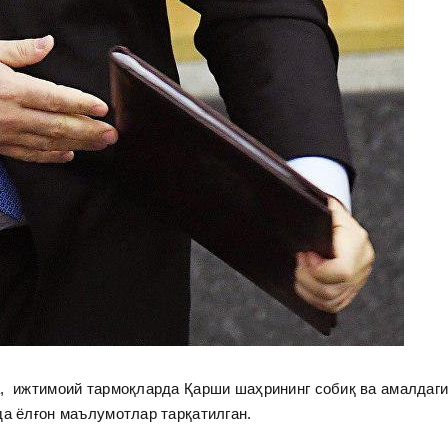
а, ижтимоий тармоқларда Қарши шаҳрининг собиқ ва амалдаг
да ёлғон маълумотлар тарқатилган.