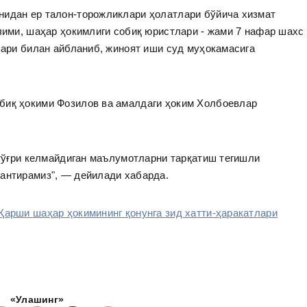
идан ер талон-торожликлари ҳолатлари бўйича хизмат
ўлими, шаҳар ҳокимлиги собиқ юристлари - жами 7 нафар шахс
алари билан айбланиб, жиноят иши суд муҳокамасига
биқ ҳокими Фозилов ва амалдаги ҳоким Холбоевлар
а тўғри келмайдиган маълумотларни тарқатиш тегишли
лантирамиз", — дейилади хабарда.
Қарши шаҳар ҳокимининг қонунга зид хатти-ҳаракатлари
«Улашинг»