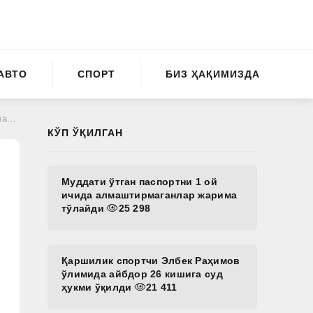
АВТО
СПОРТ
БИЗ ҲАҚИМИЗДА
ура
КЎП ЎҚИЛГАН
Муддати ўтган паспортни 1 ой
ичида алмаштирмаганлар жарима
тўлайди
25 298
Қаршилик спортчи Элбек Раҳимов
ўлимида айбдор 26 кишига суд
ҳукми ўқилди
21 411