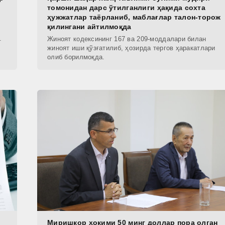
томонидан дарс ўтилганлиги ҳақида сохта
ҳужжатлар таёрланиб, маблағлар талон-торож
қилингани айтилмоқда
.
Жиноят кодексининг 167 ва 209-моддалари билан
жиноят иши қўзғатилиб, ҳозирда тергов ҳаракатлари
олиб борилмоқда.
Миришкор ҳокими 50 минг доллар пора олган