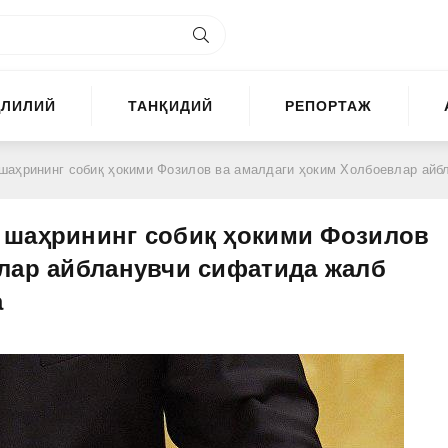
ҲЛИЛИЙ
ТАНҚИДИЙ
РЕПОРТАЖ
қ ҳокими Фозилов ва амалдаги ҳоким Холбоевлар айбланувчи сифатида жалб қилинмаган" — Прокурат
 шаҳрининг собиқ ҳокими Фозилов
лар айбланувчи сифатида жалб
а