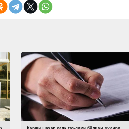
р
Қарши шаҳар халқ таълими бўлими мудири