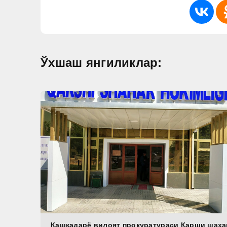
Ўхшаш янгиликлар:
Қашқадарё вилоят прокуратураси Қарши шаҳа