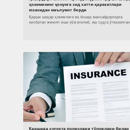
ҳокимининг қонунга зид хатти-ҳаракатлари
юзасидан маълумот берди
Қарши шаҳар ҳокимлиги ва бошқа мансабдорларга
нисбатан жиноят иши кўзғатилиб, иш судга ўтказилган
Қаршида суғурта полислари тўловлари билан