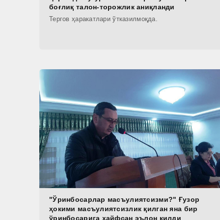
боғлиқ талон-торожлик аниқланди
Тергов ҳаракатлари ўтказилмоқда.
"Ўринбосарлар масъулиятсизми?" Ғузор
ҳокими масъулиятсизлик қилган яна бир
ўринбосарига ҳайфсан эълон қилди