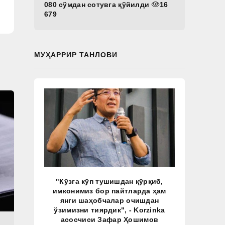
080 сўмдан сотувга қўйилди
16
679
МУҲАРРИР ТАНЛОВИ
"Кўзга кўп тушишдан қўрқиб,
имконимиз бор пайтларда ҳам
янги шаҳобчалар очишдан
ўзимизни тиярдик", - Korzinka
асосчиси Зафар Ҳошимов