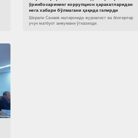
ўринбосарининг коррупцион ҳаракатларидан
нега хабари бўлмагани ҳақида гапирди
Шерали Санаев иштирокида журналист ва блогерлар
учун матбуот анжумани ўтказилди.