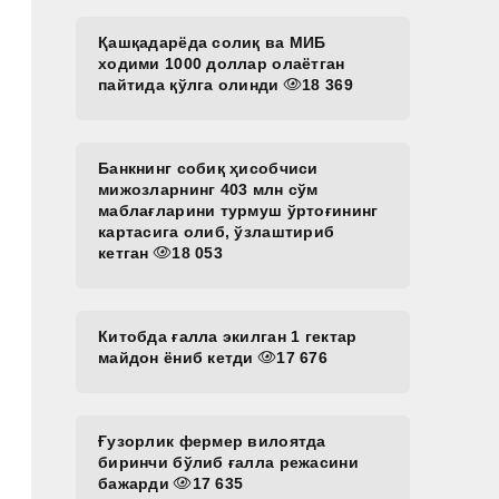
Қашқадарёда солиқ ва МИБ
ходими 1000 доллар олаётган
пайтида қўлга олинди
18 369
Банкнинг собиқ ҳисобчиси
мижозларнинг 403 млн сўм
маблағларини турмуш ўртоғининг
картасига олиб, ўзлаштириб
кетган
18 053
Китобда ғалла экилган 1 гектар
майдон ёниб кетди
17 676
и
Ғузорлик фермер вилоятда
биринчи бўлиб ғалла режасини
бажарди
17 635