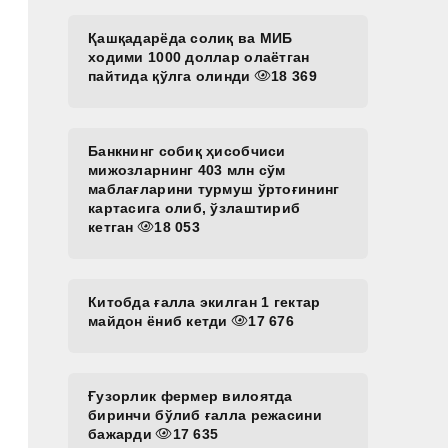
Қашқадарёда солиқ ва МИБ
ходими 1000 доллар олаётган
пайтида қўлга олинди
18 369
Банкнинг собиқ ҳисобчиси
мижозларнинг 403 млн сўм
маблағларини турмуш ўртоғининг
картасига олиб, ўзлаштириб
кетган
18 053
Китобда ғалла экилган 1 гектар
майдон ёниб кетди
17 676
Ғузорлик фермер вилоятда
биринчи бўлиб ғалла режасини
бажарди
17 635