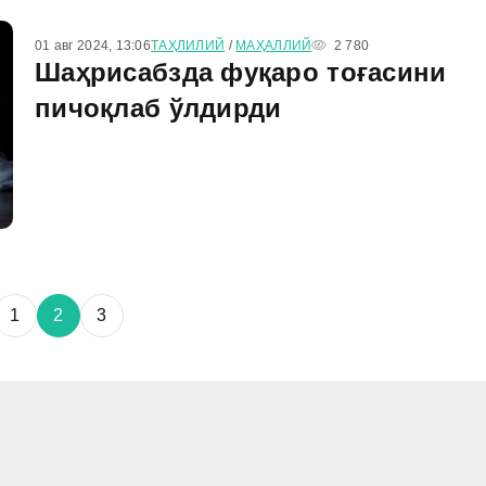
01 авг 2024, 13:06
ТАҲЛИЛИЙ
/
МАҲАЛЛИЙ
2 780
Шаҳрисабзда фуқаро тоғасини
пичоқлаб ўлдирди
1
2
3