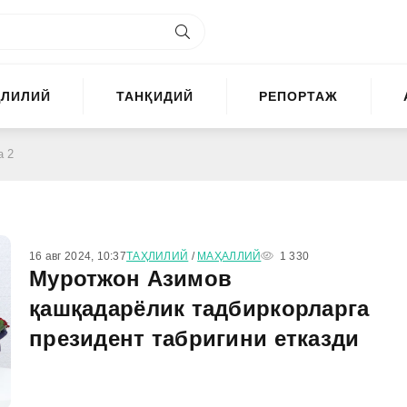
ҲЛИЛИЙ
ТАНҚИДИЙ
РЕПОРТАЖ
а 2
16 авг 2024, 10:37
ТАҲЛИЛИЙ
/
МАҲАЛЛИЙ
1 330
Муротжон Азимов
қашқадарёлик тадбиркорларга
президент табригини етказди