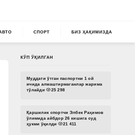
АВТО
СПОРТ
БИЗ ҲАҚИМИЗДА
КЎП ЎҚИЛГАН
Муддати ўтган паспортни 1 ой
ичида алмаштирмаганлар жарима
тўлайди
25 298
Қаршилик спортчи Элбек Раҳимов
ўлимида айбдор 26 кишига суд
ҳукми ўқилди
21 411