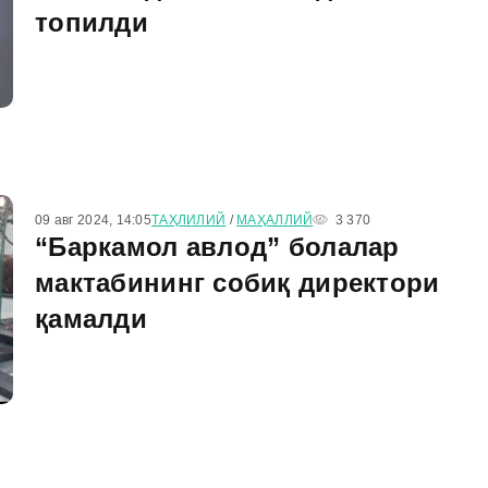
топилди
09 авг 2024, 14:05
ТАҲЛИЛИЙ
/
МАҲАЛЛИЙ
3 370
“Баркамол авлод” болалар
мактабининг собиқ директори
қамалди