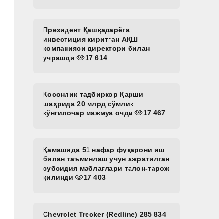
Президент Қашқадарёга
инвестиция киритган АҚШ
компанияси директори билан
учрашди
17 614
Косонлик тадбиркор Қарши
шаҳрида 20 млрд сўмлик
кўнгилочар мажмуа очди
17 467
Қамашида 51 нафар фуқарони иш
билан таъминлаш учун ажратилган
субсидия маблағлари талон-тарож
қилинди
17 403
Chevrolet Trecker (Redline) 285 834