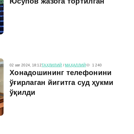
Юсупов жазога тортилган
02 авг 2024, 18:12
ТАҲЛИЛИЙ
/
МАҲАЛЛИЙ
1 240
Хонадошининг телефонини
ўғирлаган йигитга суд ҳукми
ўқилди