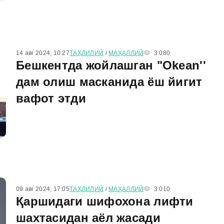
14 авг 2024, 10:27
ТАҲЛИЛИЙ
/
МАҲАЛЛИЙ
3 080
Бешкентда жойлашган "Okean''
дам олиш масканида ёш йигит
вафот этди
09 авг 2024, 17:05
ТАҲЛИЛИЙ
/
МАҲАЛЛИЙ
3 010
Қаршидаги шифохона лифти
шахтасидан аёл жасади