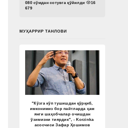
080 сўмдан сотувга қўйилди
16
679
МУҲАРРИР ТАНЛОВИ
"Кўзга кўп тушишдан қўрқиб,
имконимиз бор пайтларда ҳам
янги шаҳобчалар очишдан
ўзимизни тиярдик", - Korzinka
асосчиси Зафар Ҳошимов