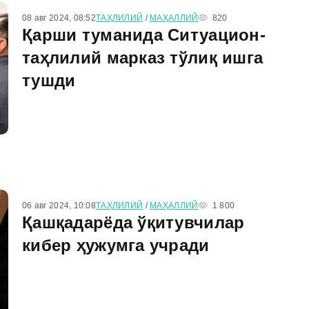
08 авг 2024, 08:52
ТАҲЛИЛИЙ
/
МАҲАЛЛИЙ
820
Қарши туманида Ситуацион-
таҳлилий марказ тўлиқ ишга
тушди
06 авг 2024, 10:08
ТАҲЛИЛИЙ
/
МАҲАЛЛИЙ
1 800
Қашқадарёда ўқитувчилар
кибер ҳужумга учради