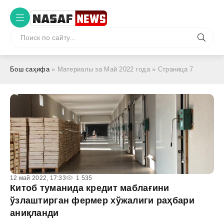
Бош саҳифа
» Материалы за Май 2022 года » Страница 7
12 май 2022, 17:33
1 535
Китоб туманида кредит маблағини
ўзлаштирган фермер хўжалиги раҳбари
аниқланди