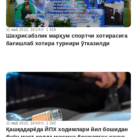
11 май 2022, 18:24
1 416
Шаҳрисабзлик марҳум спортчи хотирасига
бағишлаб хотира турнири ўтказилди
11 май 2022, 18:00
1 292
Қашқадарёда ЙПХ ходимлари йил бошидан