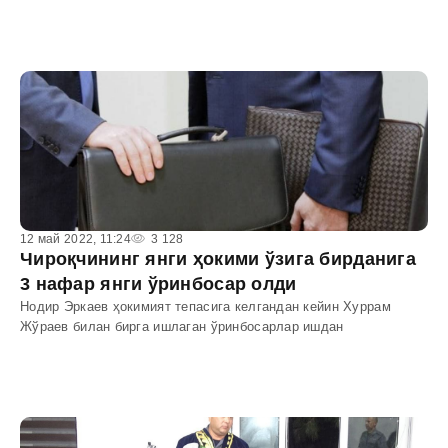
12 май 2022, 11:24
3 128
Чироқчининг янги ҳокими ўзига бирданига
3 нафар янги ўринбосар олди
Нодир Эркаев ҳокимият тепасига келгандан кейин Хуррам
Жўраев билан бирга ишлаган ўринбосарлар ишдан