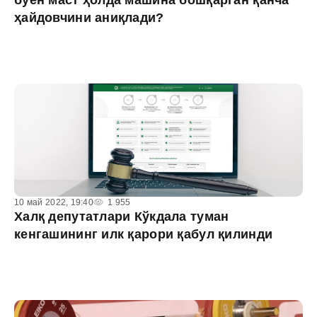
буён маст ҳолда машина бошқарган қанча
ҳайдовчини аниқлади?
10 май 2022, 19:40
1 955
Халқ депутатлари Кўкдала туман
кенгашининг илк қарори қабул қилинди