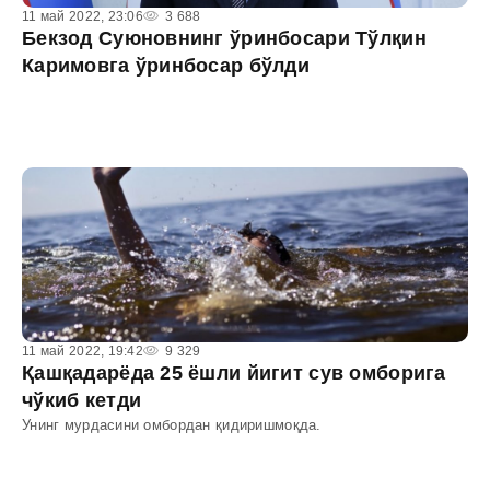
11 май 2022, 23:06
3 688
Бекзод Суюновнинг ўринбосари Тўлқин
Каримовга ўринбосар бўлди
11 май 2022, 19:42
9 329
Қашқадарёда 25 ёшли йигит сув омборига
чўкиб кетди
Унинг мурдасини омбордан қидиришмоқда.