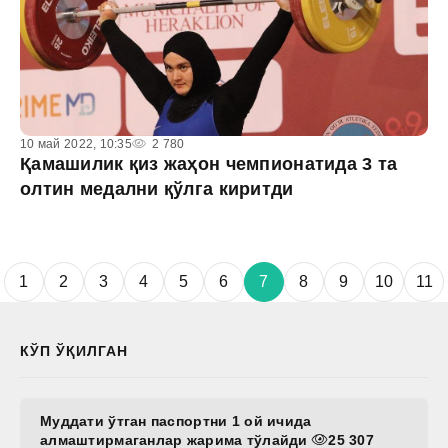
10 май 2022, 10:35
2 780
Қамашилик қиз жаҳон чемпионатида 3 та
олтин медални қўлга киритди
1
2
3
4
5
6
7
8
9
10
11
КЎП ЎҚИЛГАН
Муддати ўтган паспортни 1 ой ичида
алмаштирмаганлар жарима тўлайди
25 307