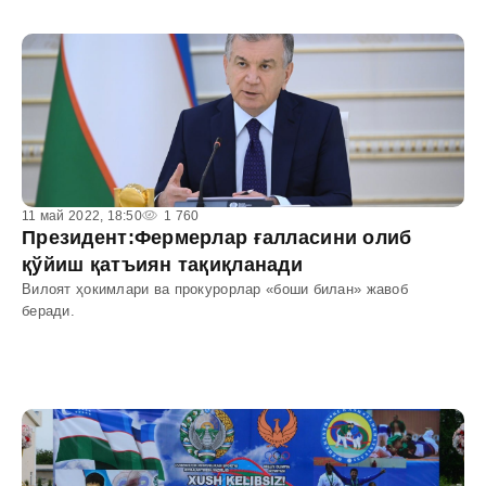
11 май 2022, 18:50
1 760
Президент:Фермерлар ғалласини олиб
қўйиш қатъиян тақиқланади
Вилоят ҳокимлари ва прокурорлар «боши билан» жавоб
беради.