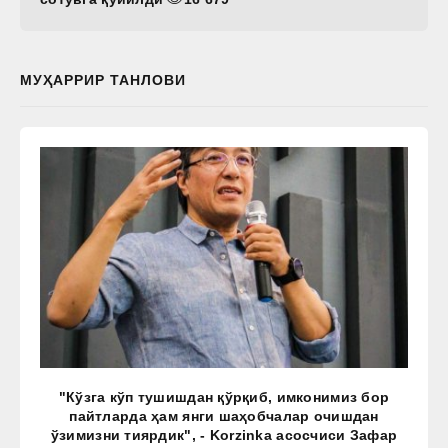
МУҲАРРИР ТАНЛОВИ
"Кўзга кўп тушишдан қўрқиб, имконимиз бор
пайтларда ҳам янги шаҳобчалар очишдан
ўзимизни тиярдик", - Korzinka асосчиси Зафар