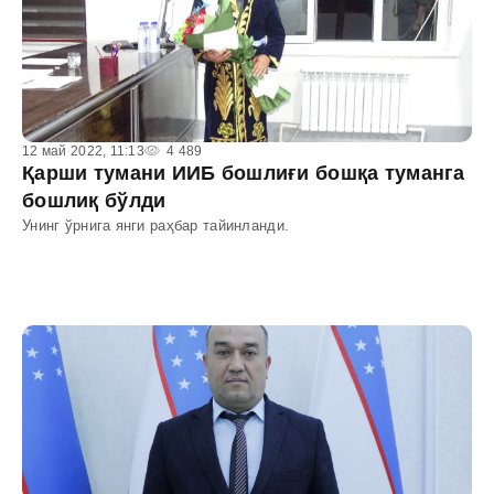
12 май 2022, 11:13
4 489
Қарши тумани ИИБ бошлиғи бошқа туманга
бошлиқ бўлди
Унинг ўрнига янги раҳбар тайинланди.