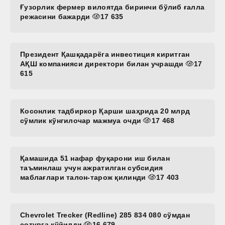
Ғузорлик фермер вилоятда биринчи бўлиб ғалла
режасини бажарди
17 635
Президент Қашқадарёга инвестиция киритган
АҚШ компанияси директори билан учрашди
17
615
Косонлик тадбиркор Қарши шаҳрида 20 млрд
сўмлик кўнгилочар мажмуа очди
17 468
Қамашида 51 нафар фуқарони иш билан
таъминлаш учун ажратилган субсидия
маблағлари талон-тарож қилинди
17 403
Chevrolet Trecker (Redline) 285 834 080 сўмдан
сотувга қўйилди
16 679