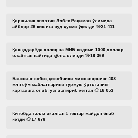
Қаршилик спортчи Элбек Раҳимов ўлимида
айбдор 26 кишига суд ҳукми ўқилди
21 411
Қашқадарёда солиқ ва МИБ ходими 1000 доллар
олаётган пайтида қўлга олинди
18 369
Банкнинг собиқ ҳисобчиси мижозларнинг 403
млн сўм маблағларини турмуш ўртоғининг
картасига олиб, ўзлаштириб кетган
18 053
Китобда ғалла экилган 1 гектар майдон ёниб
кетди
17 676