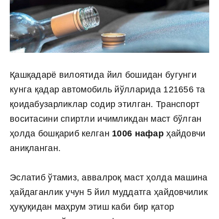
Қашқадарё вилоятида йил бошидан бугунги
кунга қадар автомобиль йўлларида 121656 та
қоидабузарликлар содир этилган. Транспорт
воситасини спиртли ичимликдан маст бўлган
ҳолда бошқариб келган
1006 нафар
ҳайдовчи
аниқланган.
Эслатиб ўтамиз, аввалроқ маст ҳолда машина
ҳайдаганлик учун 5 йил муддатга ҳайдовчилик
ҳуқуқидан маҳрум этиш каби бир қатор