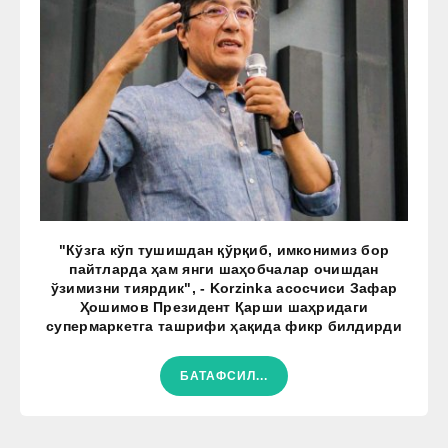
"Кўзга кўп тушишдан қўрқиб, имконимиз бор
пайтларда ҳам янги шаҳобчалар очишдан
ўзимизни тиярдик", - Korzinka асосчиси Зафар
Ҳошимов Президент Қарши шаҳридаги
супермаркетга ташрифи ҳақида фикр билдирди
БАТАФСИЛ...