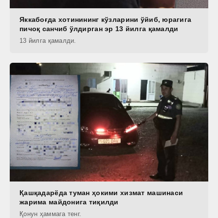
Яккабоғда хотинининг кўзларини ўйиб, юрагига
пичоқ санчиб ўлдирган эр 13 йилга қамалди
13 йилга қамалди.
Қашқадарёда туман ҳокими хизмат машинаси
жарима майдонига тиқилди
Қонун ҳаммага тенг.