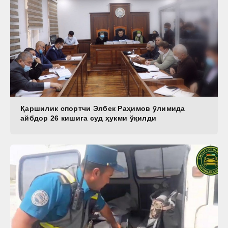
Қаршилик спортчи Элбек Раҳимов ўлимида
айбдор 26 кишига суд ҳукми ўқилди