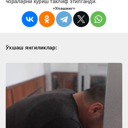
чораларни кўриш таклиф этилганди.
«Улашинг»
Ўхшаш янгиликлар: