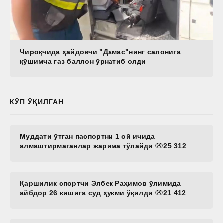
Чироқчида ҳайдовчи "Дамас"нинг салонига
қўшимча газ баллон ўрнатиб олди
КЎП ЎҚИЛГАН
Муддати ўтган паспортни 1 ой ичида
алмаштирмаганлар жарима тўлайди
25 312
Қаршилик спортчи Элбек Раҳимов ўлимида
айбдор 26 кишига суд ҳукми ўқилди
21 412