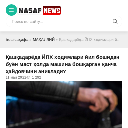
Бош саҳифа
»
МАҲАЛЛИЙ
» Қашқадарёда ЙПХ ходимлари йил бошидан буён маст ҳолда машина бошқарган қанча ҳайдовчини аниқлади?
Қашқадарёда ЙПХ ходимлари йил бошидан
буён маст ҳолда машина бошқарган қанча
ҳайдовчини аниқлади?
11 май 2022
1 292