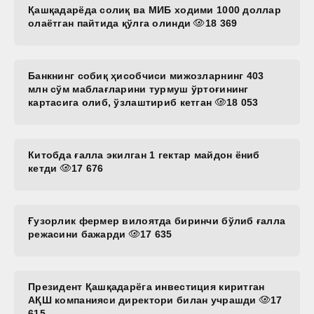
Қашқадарёда солиқ ва МИБ ходими 1000 доллар
олаётган пайтида қўлга олинди
18 369
Банкнинг собиқ ҳисобчиси мижозларнинг 403
млн сўм маблағларини турмуш ўртоғининг
картасига олиб, ўзлаштириб кетган
18 053
Китобда ғалла экилган 1 гектар майдон ёниб
кетди
17 676
Ғузорлик фермер вилоятда биринчи бўлиб ғалла
режасини бажарди
17 635
Президент Қашқадарёга инвестиция киритган
АҚШ компанияси директори билан учрашди
17
615