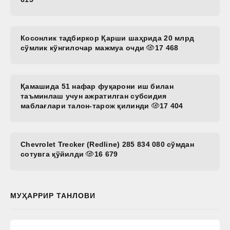
Косонлик тадбиркор Қарши шаҳрида 20 млрд
сўмлик кўнгилочар мажмуа очди
17 468
Қамашида 51 нафар фуқарони иш билан
таъминлаш учун ажратилган субсидия
маблағлари талон-тарож қилинди
17 404
Chevrolet Trecker (Redline) 285 834 080 сўмдан
сотувга қўйилди
16 679
МУҲАРРИР ТАНЛОВИ