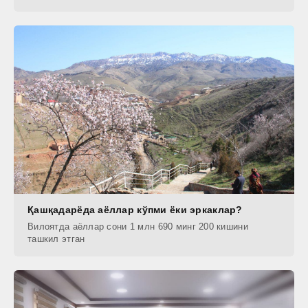
Қашқадарёда аёллар кўпми ёки эркаклар?
Вилоятда аёллар сони 1 млн 690 минг 200 кишини
ташкил этган