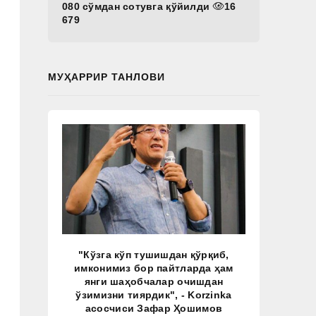
080 сўмдан сотувга қўйилди
16
679
МУҲАРРИР ТАНЛОВИ
"Кўзга кўп тушишдан қўрқиб,
имконимиз бор пайтларда ҳам
янги шаҳобчалар очишдан
ўзимизни тиярдик", - Korzinka
асосчиси Зафар Ҳошимов