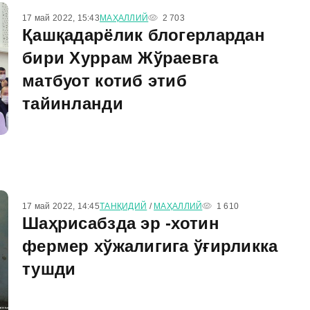
17 май 2022, 15:43
МАҲАЛЛИЙ
2 703
Қашқадарёлик блогерлардан
бири Хуррам Жўраевга
матбуот котиб этиб
тайинланди
17 май 2022, 14:45
ТАНҚИДИЙ
/
МАҲАЛЛИЙ
1 610
Шаҳрисабзда эр -хотин
фермер хўжалигига ўғирликка
тушди