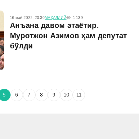
16 май 2022, 23:30
МАҲАЛЛИЙ
1 139
Анъана давом этаётир.
Муротжон Азимов ҳам депутат
бўлди
5
6
7
8
9
10
11