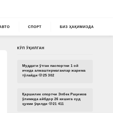
АВТО
СПОРТ
БИЗ ҲАҚИМИЗДА
КЎП ЎҚИЛГАН
Муддати ўтган паспортни 1 ой
ичида алмаштирмаганлар жарима
тўлайди
25 302
Қаршилик спортчи Элбек Раҳимов
ўлимида айбдор 26 кишига суд
ҳукми ўқилди
21 411