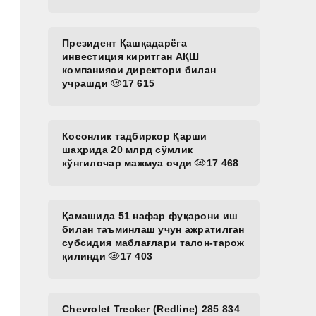
Президент Қашқадарёга
инвестиция киритган АҚШ
компанияси директори билан
учрашди
17 615
Косонлик тадбиркор Қарши
шаҳрида 20 млрд сўмлик
кўнгилочар мажмуа очди
17 468
Қамашида 51 нафар фуқарони иш
билан таъминлаш учун ажратилган
субсидия маблағлари талон-тарож
қилинди
17 403
Chevrolet Trecker (Redline) 285 834