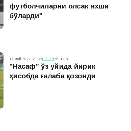
футболчиларни олсак яхши
бўларди"
17 май 2022, 21:32
СПОРТ
1 881
"Насаф" ўз уйида йирик
ҳисобда ғалаба қозонди