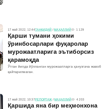
17 май 2022, 12:44
ТАНҚИДИЙ
/
МАҲАЛЛИЙ
1 129
Қарши тумани ҳокими
ўринбосарлари фуқаролар
мурожаатларига эътиборсиз
қарамоқда
Ўтган йилда йўлланган мурожаатларга ҳанузгача жавоб
қайтарилмаган.
17 май 2022, 10:37
РЕПОРТАЖ
/
МАҲАЛЛИЙ
4 203
Қаршида янa бир меҳмонхона