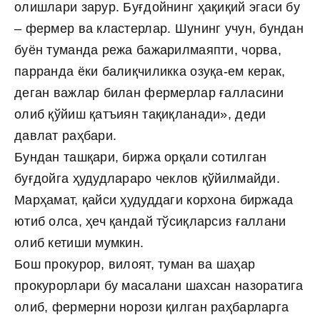
олишлари зарур. Буғдойнинг ҳақиқий эгаси бу
– фермер ва кластерлар. Шунинг учун, бундан
буён туманда режа бажарилмаяпти, чорва,
парранда ёки балиқчиликка озуқа-ем керак,
деган важлар билан фермерлар ғалласини
олиб қўйиш қатъиян тақиқланади», деди
давлат раҳбари.
Бундан ташқари, биржа орқали сотилган
буғдойга ҳудудлараро чеклов қўйилмайди.
Марҳамат, қайси ҳудуддаги корхона биржада
ютиб олса, ҳеч қандай тўсиқларсиз ғаллани
олиб кетиши мумкин.
Бош прокурор, вилоят, туман ва шаҳар
прокурорлари бу масалани шахсан назоратига
олиб, фермерни норози қилган раҳбарларга