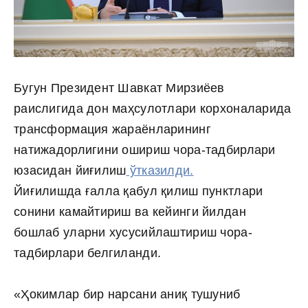
Бугун Президент Шавкат Мирзиёев
раислигида дон маҳсулотлари корхоналарида
трансформация жараёнларининг
натижадорлигини ошириш чора-тадбирлари
юзасидан йиғилиш
ўтказилди.
Йиғилишда ғалла қабул қилиш пунктлари
сонини камайтириш ва кейинги йилдан
бошлаб уларни хусусийлаштириш чора-
тадбирлари белгиланди.
«Ҳокимлар бир нарсани аниқ тушуниб