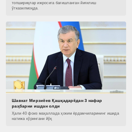
топшириқлар ижросига бағишланган йиғилиш
ўтказилмоқда.
Шавкат Мирзиёев Қашқадарёдан 3 нафар
раҳбарни ишдан олди
Ҳали 40 фоиз маҳаллада ҳоким ёрдамчиларининг ишида
натижа кўрингани йўқ