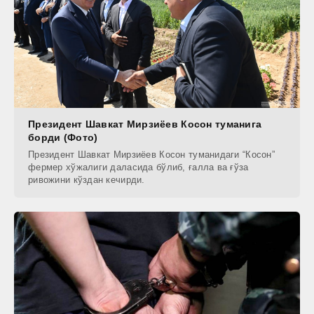
Президент Шавкат Мирзиёев Косон туманига
борди (Фото)
Президент Шавкат Мирзиёев Косон туманидаги “Косон”
фермер хўжалиги даласида бўлиб, ғалла ва ғўза
ривожини кўздан кечирди.