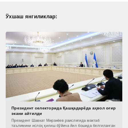
Ўхшаш янгиликлар:
Президент селекторида Қашқадарёда аҳвол оғир
экани айтилди
Президент Шавкат Мирзиёев раислигида мактаб
таълимини ислоҳ қилиш бўйича йил бошида белгиланган