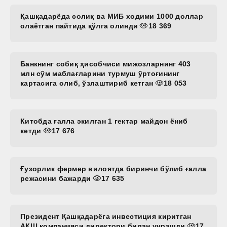
Қашқадарёда солиқ ва МИБ ходими 1000 доллар
олаётган пайтида қўлга олинди
18 369
Банкнинг собиқ ҳисобчиси мижозларнинг 403
млн сўм маблағларини турмуш ўртоғининг
картасига олиб, ўзлаштириб кетган
18 053
Китобда ғалла экилган 1 гектар майдон ёниб
кетди
17 676
Ғузорлик фермер вилоятда биринчи бўлиб ғалла
режасини бажарди
17 635
Президент Қашқадарёга инвестиция киритган
АҚШ компанияси директори билан учрашди
17