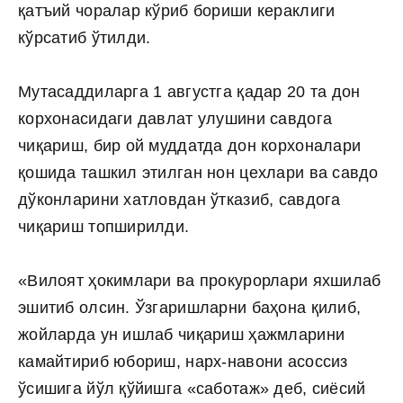
қатъий чоралар кўриб бориши кераклиги
кўрсатиб ўтилди.
Мутасаддиларга 1 августга қадар 20 та дон
корхонасидаги давлат улушини савдога
чиқариш, бир ой муддатда дон корхоналари
қошида ташкил этилган нон цехлари ва савдо
дўконларини хатловдан ўтказиб, савдога
чиқариш топширилди.
«Вилоят ҳокимлари ва прокурорлари яхшилаб
эшитиб олсин. Ўзгаришларни баҳона қилиб,
жойларда ун ишлаб чиқариш ҳажмларини
камайтириб юбориш, нарх-навони асоссиз
ўсишига йўл қўйишга «саботаж» деб, сиёсий