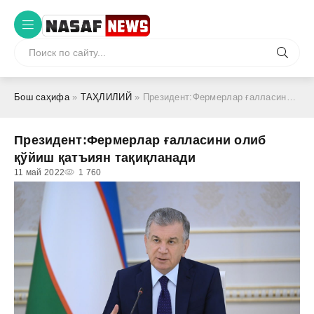
Бош саҳифа
»
ТАҲЛИЛИЙ
» Президент:Фермерлар ғалласини олиб қўйиш қатъиян тақиқланади
Президент:Фермерлар ғалласини олиб
қўйиш қатъиян тақиқланади
11 май 2022
1 760