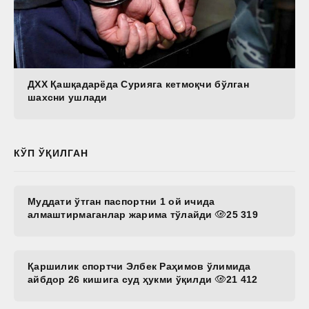
ДХХ Қашқадарёда Сурияга кетмоқчи бўлган
шахсни ушлади
КЎП ЎҚИЛГАН
Муддати ўтган паспортни 1 ой ичида
алмаштирмаганлар жарима тўлайди
25 319
Қаршилик спортчи Элбек Раҳимов ўлимида
айбдор 26 кишига суд ҳукми ўқилди
21 412