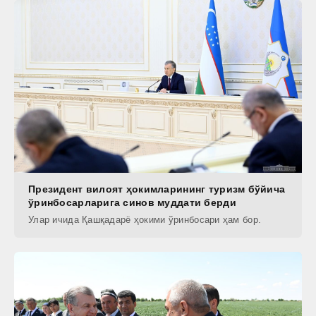
Президент вилоят ҳокимларининг туризм бўйича
ўринбосарларига синов муддати берди
Улар ичида Қашқадарё ҳокими ўринбосари ҳам бор.