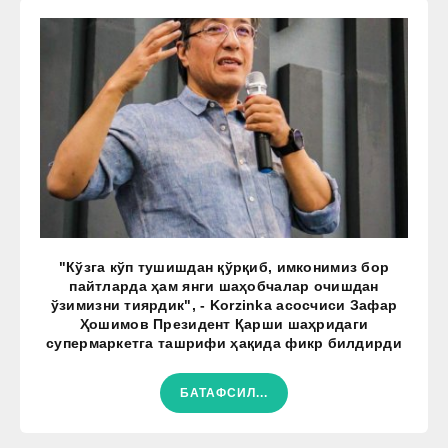
"Кўзга кўп тушишдан қўрқиб, имконимиз бор
пайтларда ҳам янги шаҳобчалар очишдан
ўзимизни тиярдик", - Korzinka асосчиси Зафар
Ҳошимов Президент Қарши шаҳридаги
супермаркетга ташрифи ҳақида фикр билдирди
БАТАФСИЛ...