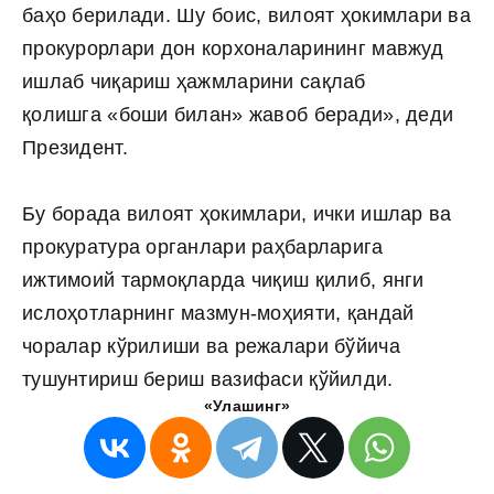
баҳо берилади. Шу боис, вилоят ҳокимлари ва
прокурорлари дон корхоналарининг мавжуд
ишлаб чиқариш ҳажмларини сақлаб
қолишга «боши билан» жавоб беради», деди
Президент.
Бу борада вилоят ҳокимлари, ички ишлар ва
прокуратура органлари раҳбарларига
ижтимоий тармоқларда чиқиш қилиб, янги
ислоҳотларнинг мазмун-моҳияти, қандай
чоралар кўрилиши ва режалари бўйича
тушунтириш бериш вазифаси қўйилди.
«Улашинг»