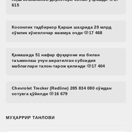
615
Косонлик тадбиркор Қарши шаҳрида 20 млрд
сўмлик кўнгилочар мажмуа очди
17 468
Қамашида 51 нафар фуқарони иш билан
таъминлаш учун ажратилган субсидия
маблағлари талон-тарож қилинди
17 404
Chevrolet Trecker (Redline) 285 834 080 сўмдан
сотувга қўйилди
16 679
МУҲАРРИР ТАНЛОВИ