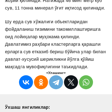
жорий қилинади. Натижада 46 минг метр куб
cув, 11 тонна минерал ўғит иқтисод қилинади.
Шу ерда сув хўжалиги объектларидан
фойдаланиш тизимини такомиллаштиришга
оид лойиҳалар муҳокама қилинди.
Давлатимиз раҳбари кластерларга қарашли
ерларга сув етказиб бериш бўйича улар билан
давлат-хусусий шерикликни йўлга қўйиш
мақсадга мувофиқлигини таъкидлади.
«Улашинг»
Ўхшаш янгиликлар: