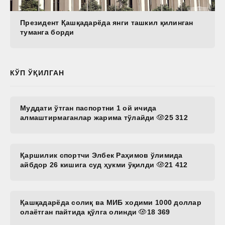
Президент Қашқадарёда янги ташкил қилинган
туманга борди
КЎП ЎҚИЛГАН
Муддати ўтган паспортни 1 ой ичида
алмаштирмаганлар жарима тўлайди
25 312
Қаршилик спортчи Элбек Раҳимов ўлимида
айбдор 26 кишига суд ҳукми ўқилди
21 412
Қашқадарёда солиқ ва МИБ ходими 1000 доллар
олаётган пайтида қўлга олинди
18 369