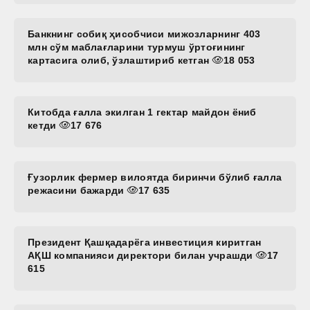
Банкнинг собиқ ҳисобчиси мижозларнинг 403
млн сўм маблағларини турмуш ўртоғининг
картасига олиб, ўзлаштириб кетган
18 053
Китобда ғалла экилган 1 гектар майдон ёниб
кетди
17 676
Ғузорлик фермер вилоятда биринчи бўлиб ғалла
режасини бажарди
17 635
Президент Қашқадарёга инвестиция киритган
АҚШ компанияси директори билан учрашди
17
615