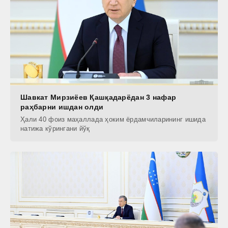
Шавкат Мирзиёев Қашқадарёдан 3 нафар
раҳбарни ишдан олди
Ҳали 40 фоиз маҳаллада ҳоким ёрдамчиларининг ишида
натижа кўрингани йўқ