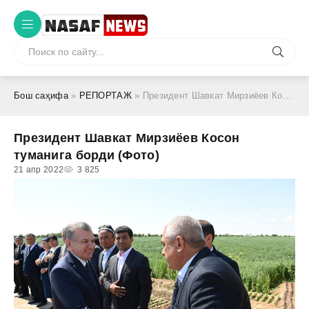
Бош саҳифа
»
РЕПОРТАЖ
» Президент Шавкат Мирзиёев Косон туманига борди (Фото)
Президент Шавкат Мирзиёев Косон
туманига борди (Фото)
21 апр 2022
3 825