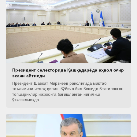
Президент селекторида Қашқадарёда аҳвол оғир
экани айтилди
Президент Шавкат Мирзиёев раислигида мактаб
таълимини ислоҳ қилиш бўйича йил бошида белгиланган
топшириқлар ижросига бағишланган йиғилиш
ўтказилмоқда.