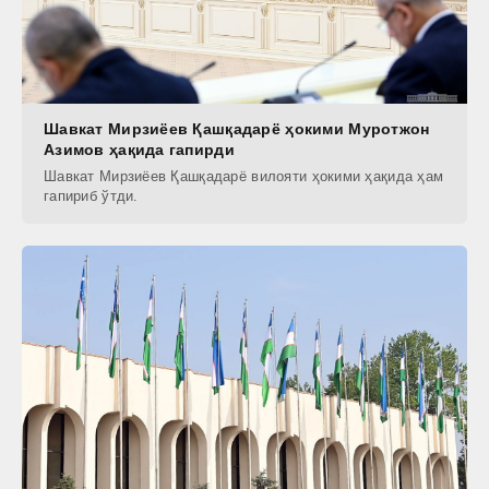
Шавкат Мирзиёев Қашқадарё ҳокими Муротжон
Азимов ҳақида гапирди
Шавкат Мирзиёев Қашқадарё вилояти ҳокими ҳақида ҳам
гапириб ўтди.