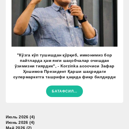
"Кўзга кўп тушишдан қўрқиб, имконимиз бор
пайтларда ҳам янги шаҳобчалар очишдан
ўзимизни тиярдик", - Korzinka асосчиси Зафар
Ҳошимов Президент Қарши шаҳридаги
супермаркетга ташрифи ҳақида фикр билдирди
БАТАФСИЛ...
Июль 2026 (4)
Июнь 2026 (4)
Май 2026 (2)