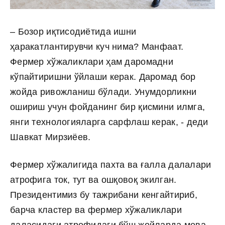
– Бозор иқтисодиётида ишни
ҳаракатлантирувчи куч нима? Манфаат.
Фермер хўжаликлари ҳам даромадни
кўпайтиришни ўйлаши керак. Даромад бор
жойда ривожланиш бўлади. Унумдорликни
ошириш учун фойданинг бир қисмини илмга,
янги технологияларга сарфлаш керак, - деди
Шавкат Мирзиёев.
Фермер хўжалигида пахта ва ғалла далалари
атрофига ток, тут ва ошқовоқ экилган.
Президентимиз бу тажрибани кенгайтириб,
барча кластер ва фермер хўжаликлари
даласидаги атрофидаги бўш жойларда мева-