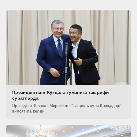
Президентнинг Кўкдала туманига ташрифи —
суратларда
Президент Шавкат Мирзиёев 21 апрель куни Қашқадарё
вилоятига келди.