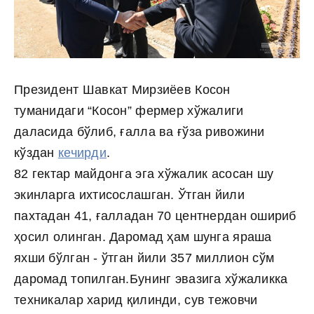
Президент Шавкат Мирзиёев Косон
туманидаги “Косон” фермер хўжалиги
даласида бўлиб, ғалла ва ғўза ривожини
кўздан
кечирди
.
82 гектар майдонга эга хўжалик асосан шу
экинларга ихтисослашган. Ўтган йили
пахтадан 41, ғалладан 70 центнердан ошириб
ҳосил олинган. Даромад ҳам шунга яраша
яхши бўлган - ўтган йили 357 миллион сўм
даромад топилган.
Бунинг эвазига хўжаликка
техникалар харид қилинди, сув тежовчи