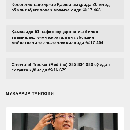
Косонлик тадбиркор Қарши шаҳрида 20 млрд
сўмлик кўнгилочар мажмуа очди
17 468
Қамашида 51 нафар фуқарони иш билан
таъминлаш учун ажратилган субсидия
маблағлари талон-тарож қилинди
17 404
Chevrolet Trecker (Redline) 285 834 080 сўмдан
сотувга қўйилди
16 679
МУҲАРРИР ТАНЛОВИ