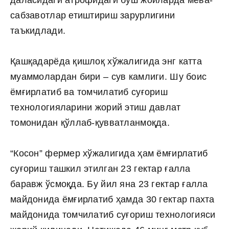
сабзавотлар етиштириш зарурлигини
таъкидлади.
Қашқадарёда қишлоқ хўжалигида энг катта
муаммолардан бири – сув камлиги. Шу боис
ёмғирлатиб ва томчилатиб суғориш
технологияларини жорий этиш давлат
томонидан қўллаб-қувватланмоқда.
“Косон” фермер хўжалигида ҳам ёмғирлатиб
суғориш ташкил этилган 23 гектар ғалла
баравж ўсмоқда. Бу йил яна 23 гектар ғалла
майдонида ёмғирлатиб ҳамда 30 гектар пахта
майдонида томчилатиб суғориш технологияси