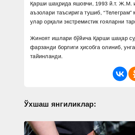
Қарши шаҳрида яшовчи, 1993 й.т. Ж.М.
аъзолари таъсирига тушиб, “Телеграм”
улар орқали экстремистик ғояларни тар
Жиноят ишлари бўйича Қарши шаҳар суди
фарзанди борлиги ҳисобга олиниб, унг
тайинланди.
Ўхшаш янгиликлар: