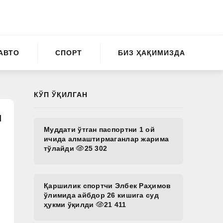
АВТО
СПОРТ
БИЗ ҲАҚИМИЗДА
КЎП ЎҚИЛГАН
н
Муддати ўтган паспортни 1 ой
ичида алмаштирмаганлар жарима
тўлайди
25 302
Қаршилик спортчи Элбек Раҳимов
ўлимида айбдор 26 кишига суд
ҳукми ўқилди
21 411