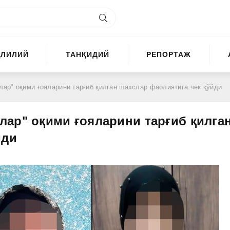
ҲЛИЛИЙ
ТАНҚИДИЙ
РЕПОРТАЖ
р" оқими ғояларини тарғиб қилган шахслар фаолиятига чек қўйди
ар" оқими ғояларини тарғиб қилга
йди