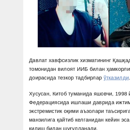
Давлат хавфсизлик хизматининг Қашқа
томонидан вилоят ИИБ билан ҳамкорли
доирасида тезкор тадбирлар
ўтказилди
Хусусан, Китоб туманида яшовчи, 1998 
Федерациясида ишлаши даврида ижтим
экстремистик оқими аъзолари таъсириг
манзилига қайтиб келганидан кейин эса
қилиш билан шуғулланади.