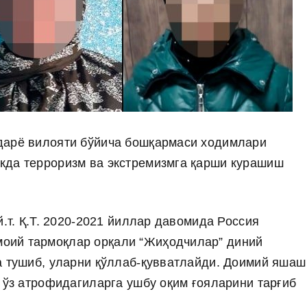
дарё вилояти бўйича бошқармаси ходимлари
кда терроризм ва экстремизмга қарши курашиш
.
й.т. Қ.Т. 2020-2021 йиллар давомида Россия
оий тармоқлар орқали “Жиҳодчилар” диний
а тушиб, уларни қўллаб-қувватлайди. Доимий яшаш
 ўз атрофидагиларга ушбу оқим ғояларини тарғиб