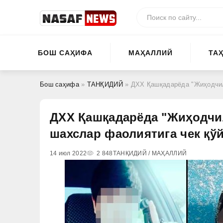
БОШ САҲИФА
МАҲАЛЛИЙ
ТА
Бош саҳифа
»
ТАНҚИДИЙ
» ДХХ Қашқадарёда "Жиҳодчила
ДХХ Қашқадарёда "Жиҳодчил
шахслар фаолиятига чек қў
14 июл 2022
2 848
ТАНҚИДИЙ / МАҲАЛЛИЙ