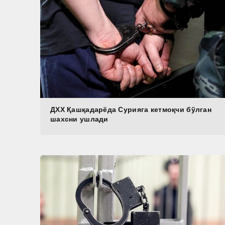
ДХХ Қашқадарёда Сурияга кетмоқчи бўлган
шахсни ушлади