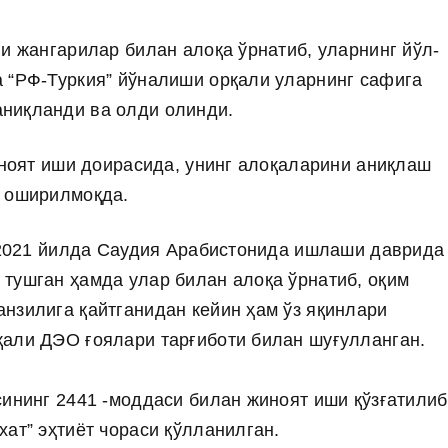
и жангарилар билан алоқа ўрнатиб, уларнинг йўл-
 “РФ-Туркия” йўналиши орқали уларнинг сафига
ниқланди ва олди олинди.
иноят иши доирасида, унинг алоқаларини аниқлаш
а оширилмоқда.
. 2021 йилда Саудия Арабистонида ишлаши даврида
тушган ҳамда улар билан алоқа ўрнатиб, оқим
нзилига қайтганидан кейин ҳам ўз яқинлари
қали ДЭО ғоялари тарғиботи билан шуғулланган.
сининг 2441 -моддаси билан жиноят иши қўзғатилиб
хат” эҳтиёт чораси қўлланилган.