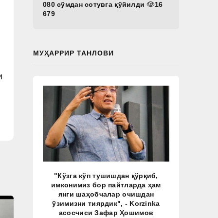
080 сўмдан сотувга қўйилди
16
679
МУҲАРРИР ТАНЛОВИ
и
"Кўзга кўп тушишдан қўрқиб,
имконимиз бор пайтларда ҳам
янги шаҳобчалар очишдан
ўзимизни тиярдик", - Korzinka
асосчиси Зафар Ҳошимов