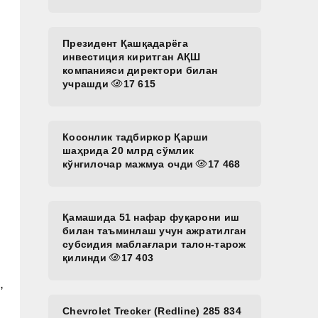
Президент Қашқадарёга
инвестиция киритган АҚШ
компанияси директори билан
учрашди
17 615
Косонлик тадбиркор Қарши
шаҳрида 20 млрд сўмлик
кўнгилочар мажмуа очди
17 468
Қамашида 51 нафар фуқарони иш
билан таъминлаш учун ажратилган
субсидия маблағлари талон-тарож
қилинди
17 403
,
Chevrolet Trecker (Redline) 285 834