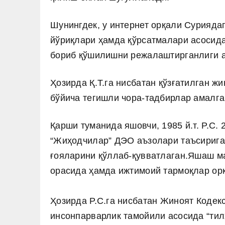
Шунингдек, у интернет орқали Суриядаг
йўриқлари ҳамда қўрсатмалари асосида
бориб қўшилишни режалаштирганлиги а
Ҳозирда Қ.Т.га нисбатан қўзғатилган ж
бўйича тегишли чора-тадбирлар амалг
Қарши туманида яшовчи, 1985 й.т. Р.С
“Жиҳодчилар” ДЭО аъзолари таъсирига 
ғояларини қўллаб-қувватлаган.
Яшаш ма
орасида ҳамда ижтимоий тармоқлар ор
Ҳозирда Р.С.га нисбатан Жиноят Кодек
инсонпарварлик тамойили асосида “тил