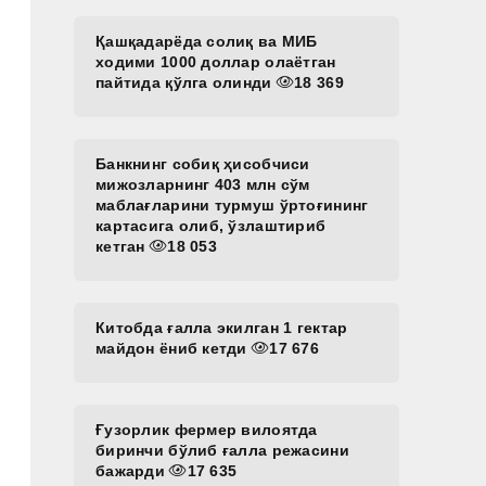
Қашқадарёда солиқ ва МИБ
ходими 1000 доллар олаётган
пайтида қўлга олинди
18 369
Банкнинг собиқ ҳисобчиси
мижозларнинг 403 млн сўм
маблағларини турмуш ўртоғининг
картасига олиб, ўзлаштириб
кетган
18 053
Китобда ғалла экилган 1 гектар
майдон ёниб кетди
17 676
Ғузорлик фермер вилоятда
биринчи бўлиб ғалла режасини
бажарди
17 635