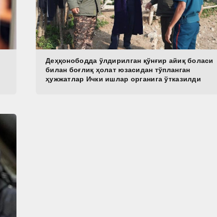
Деҳқонободда ўлдирилган қўнғир айиқ боласи
билан боғлиқ ҳолат юзасидан тўпланган
ҳужжатлар Ички ишлар органига ўтказилди