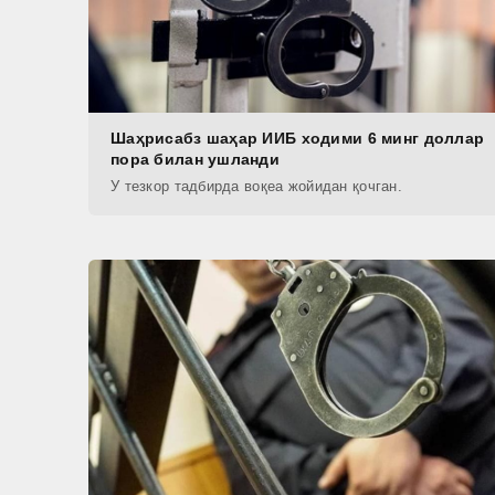
Шаҳрисабз шаҳар ИИБ ходими 6 минг доллар
пора билан ушланди
У тезкор тадбирда воқеа жойидан қочган.