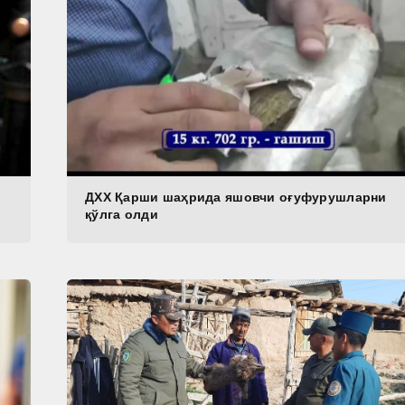
ДХХ Қарши шаҳрида яшовчи оғуфурушларни
қўлга олди