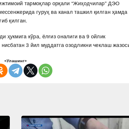
 ижтимоий тармоқлар орқали “Жиҳодчилар” ДЭО
 мессенжерида гуруҳ ва канал ташкил қилган ҳамда
ғиб қилган.
 ҳукмига кўра, ёлғиз оналиги ва 9 ойлик
а нисбатан 3 йил муддатга озодликни чеклаш жазос
«Улашинг»