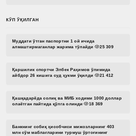
КЎП ЎҚИЛГАН
Муддати ўтган паспортни 1 ой ичида
алмаштирмаганлар жарима тўлайди
25 309
Қаршилик спортчи Элбек Раҳимов ўлимида
айбдор 26 кишига суд ҳукми ўқилди
21 412
Қашқадарёда солиқ ва МИБ ходими 1000 доллар
олаётган пайтида қўлга олинди
18 369
Банкнинг собиқ ҳисобчиси мижозларнинг 403
млн сўм маблағларини турмуш ўртоғининг