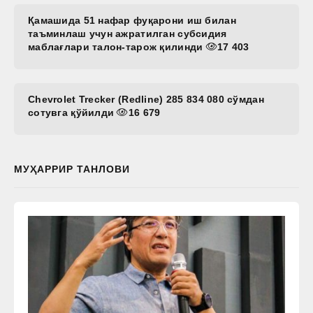
Қамашида 51 нафар фуқарони иш билан
таъминлаш учун ажратилган субсидия
маблағлари талон-тарож қилинди
17 403
Chevrolet Trecker (Redline) 285 834 080 сўмдан
сотувга қўйилди
16 679
МУҲАРРИР ТАНЛОВИ