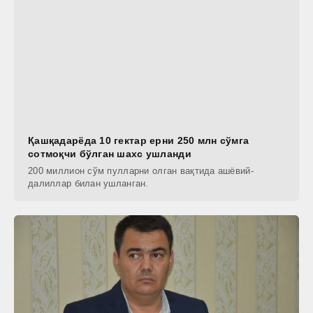
Қашқадарёда 10 гектар ерни 250 млн сўмга
сотмоқчи бўлган шахс ушланди
200 миллион сўм пулларни олган вақтида ашёвий-
далиллар билан ушланган.