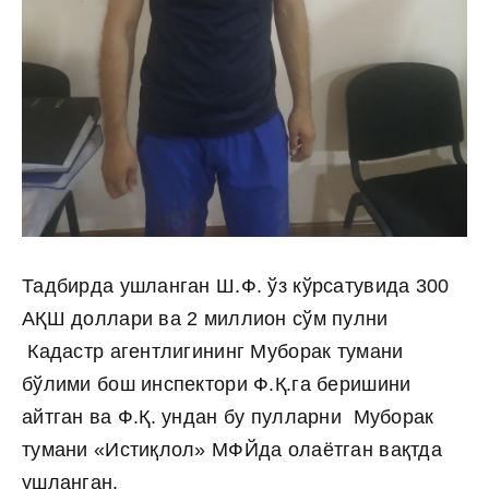
Тадбирда ушланган Ш.Ф. ўз кўрсатувида 300
АҚШ доллари ва 2 миллион сўм пулни
Кадастр агентлигининг Муборак тумани
бўлими бош инспектори Ф.Қ.га беришини
айтган ва Ф.Қ. ундан бу пулларни Муборак
тумани «Истиқлол» МФЙда олаётган вақтда
ушланган.