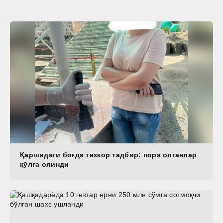
Қаршидаги боғда тезкор тадбир: пора олганлар
қўлга олинди