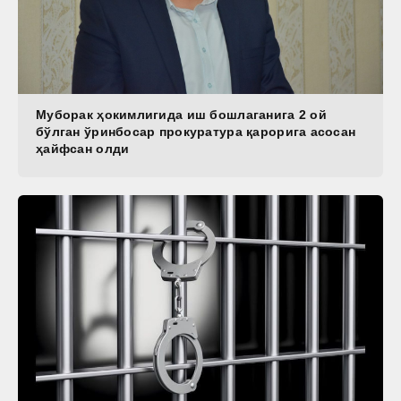
Муборак ҳокимлигида иш бошлаганига 2 ой
бўлган ўринбосар прокуратура қарорига асосан
ҳайфсан олди