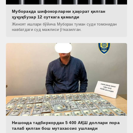
Муборакда шифокорларни ҳақорат қилган
ҳуқуқбузар 12 суткага қамалди
Жиноят ишлари бўйича Муборак туман суди томонидан
навбатдаги суд мажлиси ўтказилган.
Нишонда тадбиркордан 5 400 АҚШ доллари пора
талаб қилган бош мутахассис ушланди