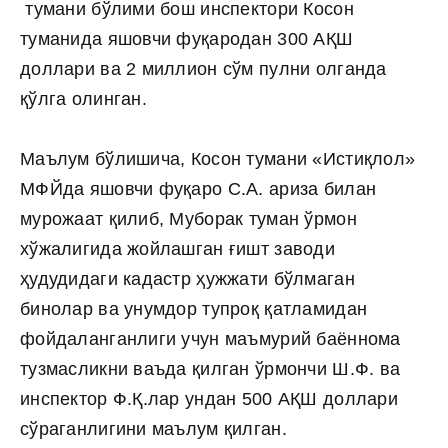
тумани бўлими бош инспектори Косон
туманида яшовчи фуқародан 300 АҚШ
доллари ва 2 миллион сўм пулни олганда
қўлга олинган.
Маълум бўлишича, Косон тумани «Истиқлол»
МФЙда яшовчи фуқаро С.А. ариза билан
мурожаат қилиб, Муборак туман ўрмон
хўжалигида жойлашган ғишт заводи
ҳудудидаги кадастр ҳужжати бўлмаган
бинолар ва унумдор тупроқ қатламидан
фойдаланганлиги учун маъмурий баённома
тузмасликни ваъда қилган ўрмончи Ш.Ф. ва
инспектор Ф.Қ.лар ундан 500 АҚШ доллари
сўраганлигини маълум қилган.