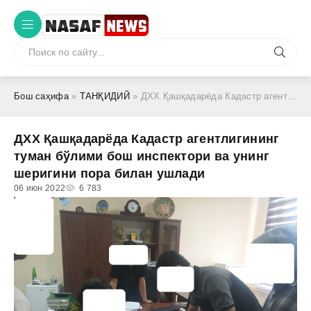
Бош саҳифа
»
ТАНҚИДИЙ
» ДХХ Қашқадарёда Кадастр агентлигининг туман бўлими бош инспектори ва унинг шеригини пора билан ушлади
ДХХ Қашқадарёда Кадастр агентлигининг
туман бўлими бош инспектори ва унинг
шеригини пора билан ушлади
06 июн 2022
6 783