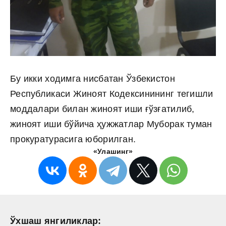
Бу икки ходимга нисбатан Ўзбекистон
Республикаси Жиноят Кодексинининг тегишли
моддалари билан жиноят иши ғўзғатилиб,
жиноят иши бўйича ҳужжатлар Муборак туман
прокуратурасига юборилган.
«Улашинг»
Ўхшаш янгиликлар: