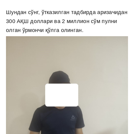
Шундан сўнг, ўтказилган тадбирда аризачидан
300 АҚШ доллари ва 2 миллион сўм пулни
олган ўрмончи қўлга олинган.