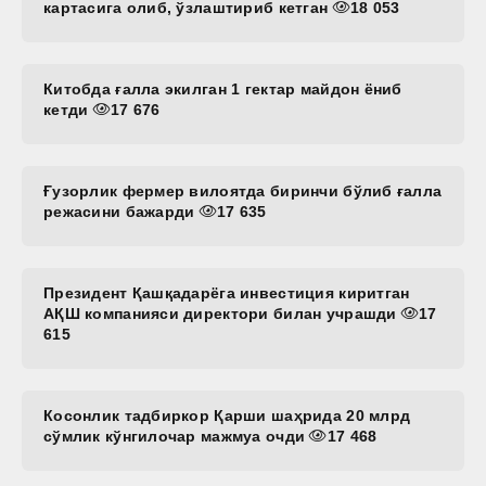
картасига олиб, ўзлаштириб кетган
18 053
Китобда ғалла экилган 1 гектар майдон ёниб
кетди
17 676
Ғузорлик фермер вилоятда биринчи бўлиб ғалла
режасини бажарди
17 635
Президент Қашқадарёга инвестиция киритган
АҚШ компанияси директори билан учрашди
17
615
Косонлик тадбиркор Қарши шаҳрида 20 млрд
сўмлик кўнгилочар мажмуа очди
17 468