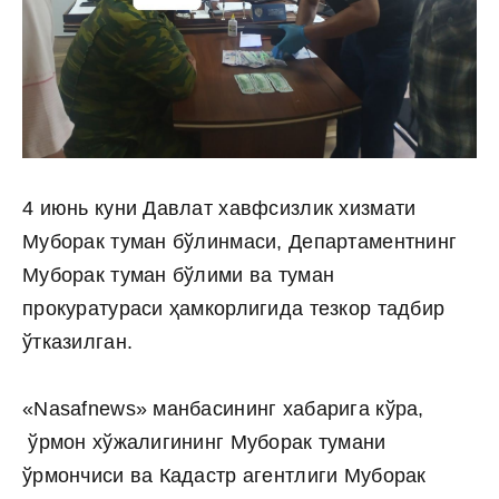
4 июнь куни Давлат хавфсизлик хизмати
Муборак туман бўлинмаси, Департаментнинг
Муборак туман бўлими ва туман
прокуратураси ҳамкорлигида тезкор тадбир
ўтказилган.
«Nasafnews» манбасининг хабарига кўра,
ўрмон хўжалигининг Муборак тумани
ўрмончиси ва Кадастр агентлиги Муборак