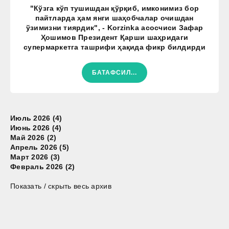
"Кўзга кўп тушишдан қўрқиб, имконимиз бор
пайтларда ҳам янги шаҳобчалар очишдан
ўзимизни тиярдик", - Korzinka асосчиси Зафар
Ҳошимов Президент Қарши шаҳридаги
супермаркетга ташрифи ҳақида фикр билдирди
БАТАФСИЛ...
Июль 2026 (4)
Июнь 2026 (4)
Май 2026 (2)
Апрель 2026 (5)
Март 2026 (3)
Февраль 2026 (2)
Показать / скрыть весь архив