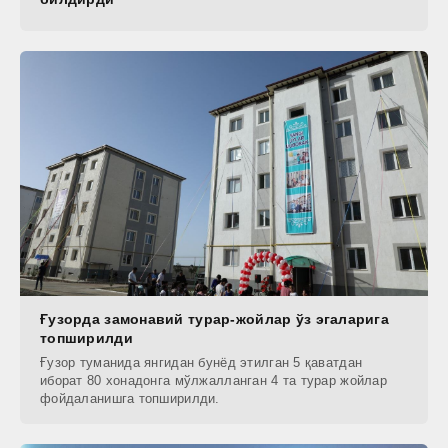
Ғузорда замонавий турар-жойлар ўз эгаларига
топширилди
Ғузор туманида янгидан бунёд этилган 5 қаватдан
иборат 80 хонадонга мўлжалланган 4 та турар жойлар
фойдаланишга топширилди.