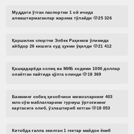
Муддати ўтган паспортни 1 ой ичида
алмаштирмаганлар жарима тўлайди
25 326
Қаршилик спортчи Элбек Раҳимов ўлимида
айбдор 26 кишига суд ҳукми ўқилди
21 412
Қашқадарёда солиқ ва МИБ ходими 1000 доллар
олаётган пайтида қўлга олинди
18 369
Банкнинг собиқ ҳисобчиси мижозларнинг 403
млн сўм маблағларини турмуш ўртоғининг
картасига олиб, ўзлаштириб кетган
18 053
Китобда ғалла экилган 1 гектар майдон ёниб