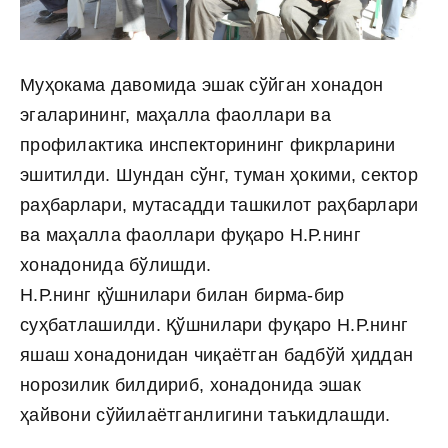
Муҳокама давомида эшак сўйган хонадон
эгаларининг, маҳалла фаоллари ва
профилактика инспекторининг фикрларини
эшитилди. Шундан сўнг, туман ҳокими, сектор
раҳбарлари, мутасадди ташкилот раҳбарлари
ва маҳалла фаоллари фуқаро Н.Р.нинг
хонадонида бўлишди.
Н.Р.нинг қўшнилари билан бирма-бир
суҳбатлашилди. Қўшнилари фуқаро Н.Р.нинг
яшаш хонадонидан чиқаётган бадбўй ҳиддан
норозилик билдириб, хонадонида эшак
ҳайвони сўйилаётганлигини таъкидлашди.