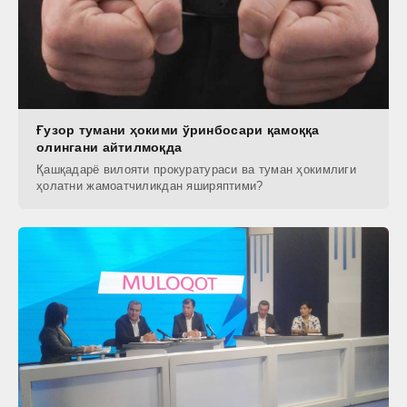
Ғузор тумани ҳокими ўринбосари қамоққа
олингани айтилмоқда
Қашқадарё вилояти прокуратураси ва туман ҳокимлиги
ҳолатни жамоатчиликдан яширяптими?