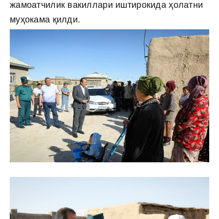
жамоатчилик вакиллари иштирокида ҳолатни
муҳокама қилди.