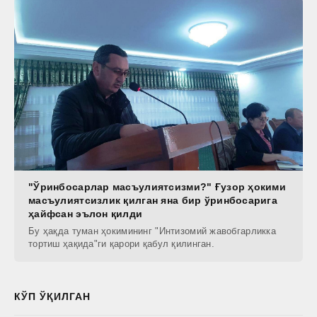
"Ўринбосарлар масъулиятсизми?" Ғузор ҳокими
масъулиятсизлик қилган яна бир ўринбосарига
ҳайфсан эълон қилди
Бу ҳақда туман ҳокимининг "Интизомий жавобгарликка
тортиш ҳақида"ги қарори қабул қилинган.
КЎП ЎҚИЛГАН