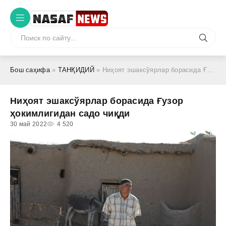
Бош саҳифа
»
ТАНҚИДИЙ
» Ниҳоят эшаксўярлар борасида Ғузор ҳокимлигидан садо чиқди
Ниҳоят эшаксўярлар борасида Ғузор
ҳокимлигидан садо чиқди
30 май 2022
4 520