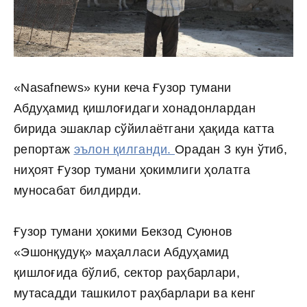
«Nasafnews» куни кеча Ғузор тумани
Абдуҳамид қишлоғидаги хонадонлардан
бирида эшаклар сўйилаётгани ҳақида катта
репортаж
эълон қилганди.
Орадан 3 кун ўтиб,
ниҳоят Ғузор тумани ҳокимлиги ҳолатга
муносабат билдирди.
Ғузор тумани ҳокими Бекзод Суюнов
«Эшонқудуқ» маҳалласи Абдуҳамид
қишлоғида бўлиб, сектор раҳбарлари,
мутасадди ташкилот раҳбарлари ва кенг