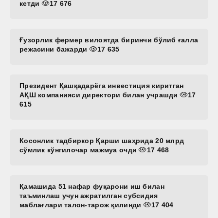
кетди
17 676
Ғузорлик фермер вилоятда биринчи бўлиб ғалла
режасини бажарди
17 635
Президент Қашқадарёга инвестиция киритган
АҚШ компанияси директори билан учрашди
17
615
Косонлик тадбиркор Қарши шаҳрида 20 млрд
сўмлик кўнгилочар мажмуа очди
17 468
Қамашида 51 нафар фуқарони иш билан
таъминлаш учун ажратилган субсидия
маблағлари талон-тарож қилинди
17 404