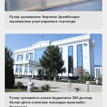
Ғузор ҳокимининг биринчи ўринбосари
ишламагани учун жаримага тортилди
Ғузор ҳокимлиги ҳоким ёрдамчиси 300 доллар
билан қўлга олингани юзасидан муносабат
билдирди