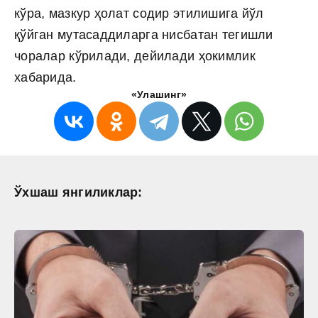
кўра, мазкур ҳолат содир этилишига йўл
қўйган мутасаддиларга нисбатан тегишли
чоралар кўрилади, дейилади ҳокимлик
хабарида.
«Улашинг»
Ўхшаш янгиликлар: