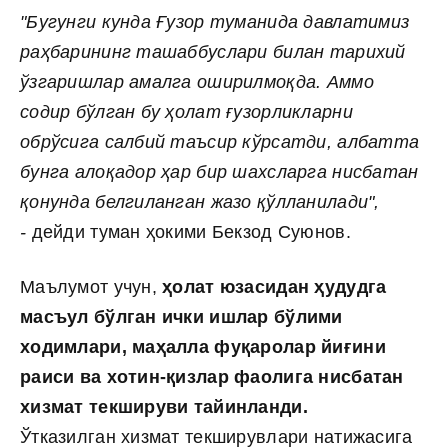
"Бугунги кунда Ғузор туманида давлатимиз
раҳбарининг ташаббуслари билан тарихий
ўзгаришлар амалга оширилмоқда. Аммо
содир бўлган бу ҳолат ғузорликларни
обрўсига салбий таъсир кўрсатди, албатта
бунга алоқадор ҳар бир шахсларга нисбатан
қонунда белгиланган жазо қўлланилади",
-
дейди туман ҳокими Бекзод Суюнов.
Маълумот учун,
ҳ
олат юзасидан ҳудудга
масъул бўлган ички ишлар бўлими
ходимлари, маҳалла фуқаролар йиғини
раиси ва хотин-қизлар фаолига нисбатан
хизмат текшируви тайинланди.
Ўтказилган хизмат текширувлари натижасига