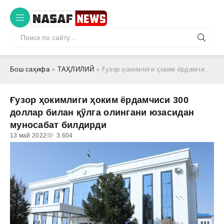
Бош саҳифа
»
ТАҲЛИЛИЙ
» Ғузор ҳокимлиги ҳоким ёрдамчиси 300 доллар билан қўлга олингани юзасидан муносабат билдирди
Ғузор ҳокимлиги ҳоким ёрдамчиси 300
доллар билан қўлга олингани юзасидан
муносабат билдирди
13 май 2022
3 604