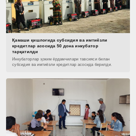
Қамаши қишлоғида субсидия ва имтиёзли
кредитлар асосида 50 дона инкубатор
тарқатилди
Инкубаторлар ҳоким ёрдамчилари тавсияси билан
субсидия ва имтиёзли кредитлар асосида берилди.