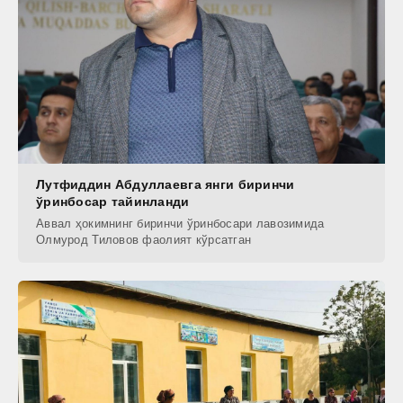
Лутфиддин Абдуллаевга янги биринчи
ўринбосар тайинланди
Аввал ҳокимнинг биринчи ўринбосари лавозимида
Олмурод Тиловов фаолият кўрсатган