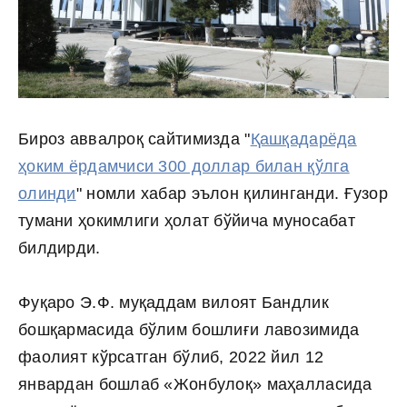
Бироз аввалроқ сайтимизда "
Қашқадарёда
ҳоким ёрдамчиси 300 доллар билан қўлга
олинди
" номли хабар эълон қилинганди. Ғузор
тумани ҳокимлиги ҳолат бўйича муносабат
билдирди.
Фуқаро Э.Ф. муқаддам вилоят Бандлик
бошқармасида бўлим бошлиғи лавозимида
фаолият кўрсатган бўлиб, 2022 йил 12
январдан бошлаб «Жонбулоқ» маҳалласида