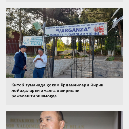
Китоб туманида ҳоким ёрдамчилари йирик
лойиҳаларни амалга оширишни
режалаштиришмоқда