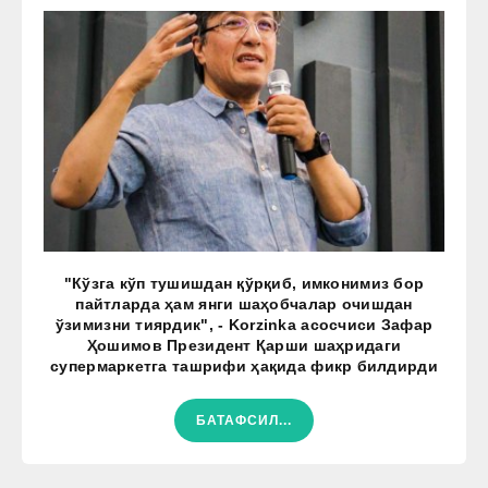
"Кўзга кўп тушишдан қўрқиб, имконимиз бор
пайтларда ҳам янги шаҳобчалар очишдан
ўзимизни тиярдик", - Korzinka асосчиси Зафар
Ҳошимов Президент Қарши шаҳридаги
супермаркетга ташрифи ҳақида фикр билдирди
БАТАФСИЛ...