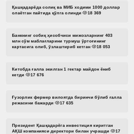
Қашқадарёда солиқ ва МИБ ходими 1000 доллар
олаётган пайтида қўлга олинди
18 369
Банкнинг собиқ ҳисобчиси мижозларнинг 403
млн сўм маблағларини турмуш ўртоғининг
картасига олиб, ўзлаштириб кетган
18 053
Китобда ғалла экилган 1 гектар майдон ёниб
кетди
17 676
Ғузорлик фермер вилоятда биринчи бўлиб ғалла
режасини бажарди
17 635
Президент Қашқадарёга инвестиция киритган
АҚШ компанияси директори билан учрашди
17