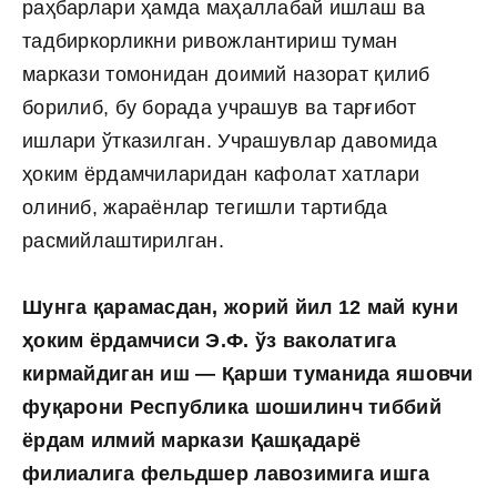
раҳбарлари ҳамда маҳаллабай ишлаш ва
тадбиркорликни ривожлантириш туман
маркази томонидан доимий назорат қилиб
борилиб, бу борада учрашув ва тарғибот
ишлари ўтказилган. Учрашувлар давомида
ҳоким ёрдамчиларидан кафолат хатлари
олиниб, жараёнлар тегишли тартибда
расмийлаштирилган.
Шунга қарамасдан, жорий йил 12 май куни
ҳоким ёрдамчиси Э.Ф. ўз ваколатига
кирмайдиган иш — Қарши туманида яшовчи
фуқарони Республика шошилинч тиббий
ёрдам илмий маркази Қашқадарё
филиалига фельдшер лавозимига ишга