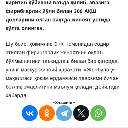
киритиб қўйишни ваъда қилиб, эвазига
фирибгарлик йўли билан 300 АҚШ
долларини олган вақтда жиноят устида
қўлга олинган.
Шу боис, ҳокимлик Э.Ф. томонидан содир
этилган фирибгарлик жиноятини оқлаб
бўлмаслигини таъкидлаш билан бир қаторда,
унинг мазкур жиноий ҳаракати «Жонбулоқ»
маҳалласи ҳоким ёрдамчиси лавозими билан
боғлиқ эмаслигини маълум қилади, дейилади
хабарда.
«Улашинг»