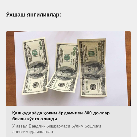
Ўхшаш янгиликлар:
Қашқадарёда ҳоким ёрдамчиси 300 доллар
билан қўлга олинди
У аввал Бандлик бошқармаси бўлим бошлиғи
лавозимида ишлаган.