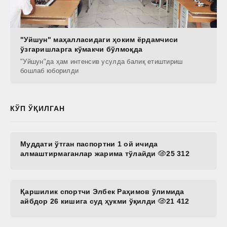
"Уйшун" маҳалласидаги ҳоким ёрдамчиси
ўзгаришларга кўмакчи бўлмоқда
"Уйшун"да ҳам интенсив усулда балиқ етиштириш
бошлаб юборилди
КЎП ЎҚИЛГАН
Муддати ўтган паспортни 1 ой ичида
алмаштирмаганлар жарима тўлайди
25 312
Қаршилик спортчи Элбек Раҳимов ўлимида
айбдор 26 кишига суд ҳукми ўқилди
21 412