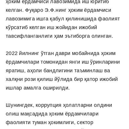
ҳоким ёрдамчиси лавозимида иш юритиб
келган. Фуқаро Э.Ф.нинг ҳоким ёрдамчиси
лавозимига ишга қабул қилинишида фаолият
кўрсатиб келган иш жойидан ижобий
тавсифланганлиги ҳам эътиборга олинган.
2022 йилнинг ўтган даври мобайнида ҳоким
ёрдамчилари томонидан янги иш ўринларини
яратиш, аҳоли бандлигини таъминлаш ва
халқни рози қилиш йўлида бир қатор ижобий
ишлар амалга оширилди.
Шунингдек, коррупция ҳолатларни олдини
олиш мақсадида ҳоким ёрдамчилари
фаолияти туман ҳокимлиги, сектор