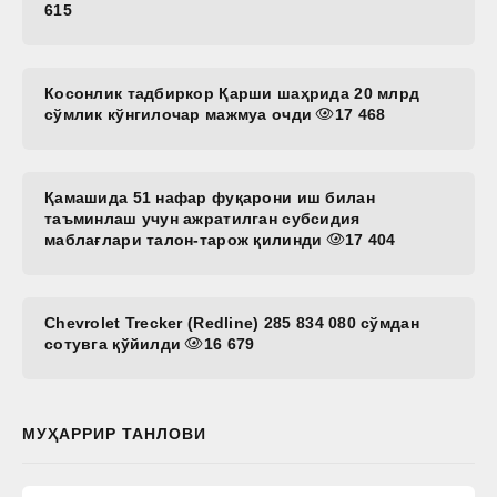
615
Косонлик тадбиркор Қарши шаҳрида 20 млрд
сўмлик кўнгилочар мажмуа очди
17 468
Қамашида 51 нафар фуқарони иш билан
таъминлаш учун ажратилган субсидия
маблағлари талон-тарож қилинди
17 404
Chevrolet Trecker (Redline) 285 834 080 сўмдан
сотувга қўйилди
16 679
МУҲАРРИР ТАНЛОВИ