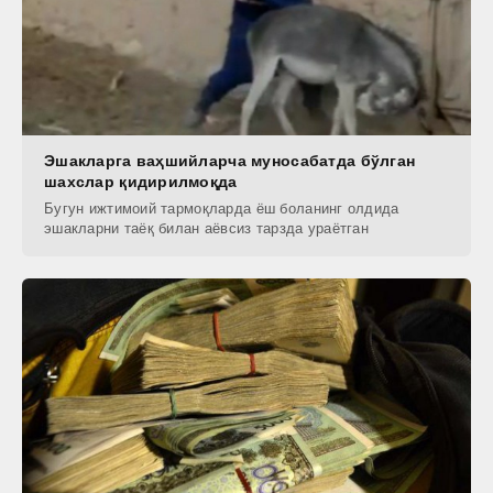
Эшакларга ваҳшийларча муносабатда бўлган
шахслар қидирилмоқда
Бугун ижтимоий тармоқларда ёш боланинг олдида
эшакларни таёқ билан аёвсиз тарзда ураётган