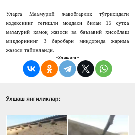
Уларга Маъмурий жавобгарлик тўғрисидаги
кодекснинг тегишли моддаси билан 15 сутка
маъмурий қамоқ жазоси ва баъзавий ҳисоблаш
миқдорининг 3 баробари миқдорида жарима
жазоси тайинланди.
«Улашинг»
Ўхшаш янгиликлар: