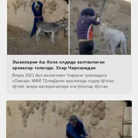
Эшакларни ёш бола олдида калтаклаган
эркаклар топилди. Улар Чироқчидан
Воқеа 2021 йил вилоятнинг Чироқчи туманидаги
«Лангар» МФЙ Тўлақўрғон қишлоғида содир бўлган
бўлиб, воқеа иштирокчилари ота-ўғиллар бўлган.