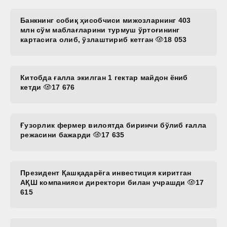
Банкнинг собиқ ҳисобчиси мижозларнинг 403
млн сўм маблағларини турмуш ўртоғининг
картасига олиб, ўзлаштириб кетган
18 053
Китобда ғалла экилган 1 гектар майдон ёниб
кетди
17 676
Ғузорлик фермер вилоятда биринчи бўлиб ғалла
режасини бажарди
17 635
Президент Қашқадарёга инвестиция киритган
АҚШ компанияси директори билан учрашди
17
615