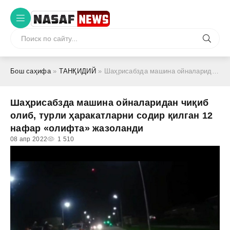
Бош саҳифа
»
ТАНҚИДИЙ
» Шаҳрисабзда машина ойналаридан чиқиб олиб, турли ҳаракатларни содир қилган 12 нафар «олифта» жазоланди
Шаҳрисабзда машина ойналаридан чиқиб
олиб, турли ҳаракатларни содир қилган 12
нафар «олифта» жазоланди
08 апр 2022
1 510