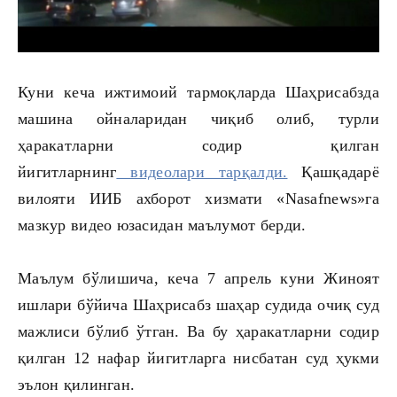
Куни кеча ижтимоий тармоқларда Шаҳрисабзда
машина ойналаридан чиқиб олиб, турли
ҳаракатларни содир қилган
йигитларнинг
видеолари тарқалди.
Қашқадарё
вилояти ИИБ ахборот хизмати «Nasafnews»га
мазкур видео юзасидан маълумот берди.
Маълум бўлишича, кеча 7 апрель куни Жиноят
ишлари бўйича Шаҳрисабз шаҳар судида очиқ суд
мажлиси бўлиб ўтган. Ва бу ҳаракатларни содир
қилган 12 нафар йигитларга нисбатан суд ҳукми
эълон қилинган.