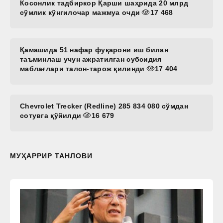
Косонлик тадбиркор Қарши шаҳрида 20 млрд
сўмлик кўнгилочар мажмуа очди
17 468
Қамашида 51 нафар фуқарони иш билан
таъминлаш учун ажратилган субсидия
маблағлари талон-тарож қилинди
17 404
Chevrolet Trecker (Redline) 285 834 080 сўмдан
сотувга қўйилди
16 679
МУҲАРРИР ТАНЛОВИ