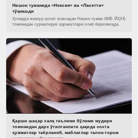
Нишон туманида «Некcия» ва «Ласетти»
тўқнашди
Ҳозирда мазкур ҳолат юзасидан Нишон туман ИИБ ЙҲХБ
томонидан суриштирув ҳаракатлари олиб борилмоқда.
Қарши шаҳар халқ таълими бўлими мудири
томонидан дарс ўтилганлиги ҳақида сохта
ҳужжатлар таёрланиб, маблағлар талон-торож