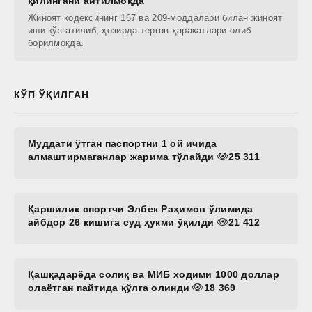
қилингани айтилмоқда
Жиноят кодексининг 167 ва 209-моддалари билан жиноят
иши қўзғатилиб, ҳозирда тергов ҳаракатлари олиб
борилмоқда.
КЎП ЎҚИЛГАН
Муддати ўтган паспортни 1 ой ичида
алмаштирмаганлар жарима тўлайди
25 311
Қаршилик спортчи Элбек Раҳимов ўлимида
айбдор 26 кишига суд ҳукми ўқилди
21 412
Қашқадарёда солиқ ва МИБ ходими 1000 доллар
олаётган пайтида қўлга олинди
18 369