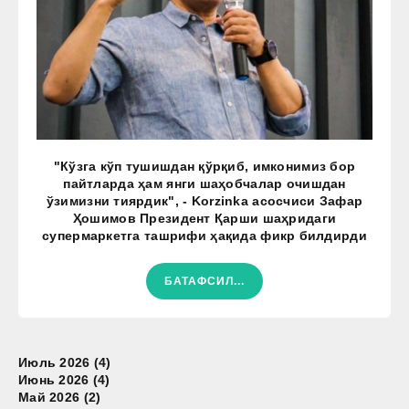
"Кўзга кўп тушишдан қўрқиб, имконимиз бор
пайтларда ҳам янги шаҳобчалар очишдан
ўзимизни тиярдик", - Korzinka асосчиси Зафар
Ҳошимов Президент Қарши шаҳридаги
супермаркетга ташрифи ҳақида фикр билдирди
БАТАФСИЛ...
Июль 2026 (4)
Июнь 2026 (4)
Май 2026 (2)