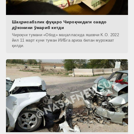
Шаҳрисабзлик фуқаро Чироқчидаги савдо
дўконини ўмариб кетди
Чироқчи тумани «Обод» маҳалласида яшовчи K.O. 2022
йил 11 март куни туман ИИБга ариза билан мурожаат
қилди.