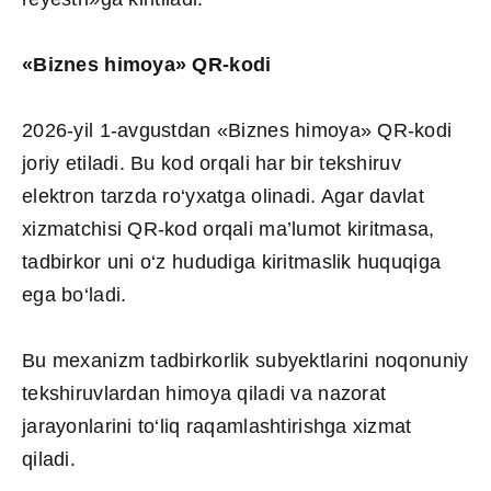
«Biznes himoya» QR-kodi
2026-yil 1-avgustdan «Biznes himoya» QR-kodi
joriy etiladi. Bu kod orqali har bir tekshiruv
elektron tarzda ro‘yxatga olinadi. Agar davlat
xizmatchisi QR-kod orqali ma’lumot kiritmasa,
tadbirkor uni o‘z hududiga kiritmaslik huquqiga
ega bo‘ladi.
Bu mexanizm tadbirkorlik subyektlarini noqonuniy
tekshiruvlardan himoya qiladi va nazorat
jarayonlarini to‘liq raqamlashtirishga xizmat
qiladi.