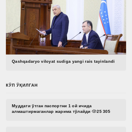
Qashqadaryo viloyat sudiga yangi rais tayinlandi
КЎП ЎҚИЛГАН
Муддати ўтган паспортни 1 ой ичида
алмаштирмаганлар жарима тўлайди
25 305