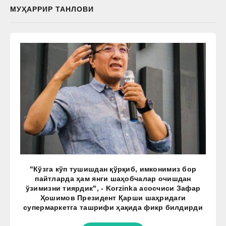
МУҲАРРИР ТАНЛОВИ
"Кўзга кўп тушишдан қўрқиб, имконимиз бор
пайтларда ҳам янги шаҳобчалар очишдан
ўзимизни тиярдик", - Korzinka асосчиси Зафар
Ҳошимов Президент Қарши шаҳридаги
супермаркетга ташрифи ҳақида фикр билдирди