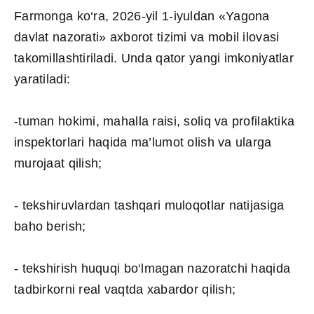
Farmonga ko‘ra, 2026-yil 1-iyuldan «Yagona
davlat nazorati» axborot tizimi va mobil ilovasi
takomillashtiriladi. Unda qator yangi imkoniyatlar
yaratiladi:
-tuman hokimi, mahalla raisi, soliq va profilaktika
inspektorlari haqida ma’lumot olish va ularga
murojaat qilish;
- tekshiruvlardan tashqari muloqotlar natijasiga
baho berish;
- tekshirish huquqi bo‘lmagan nazoratchi haqida
tadbirkorni real vaqtda xabardor qilish;