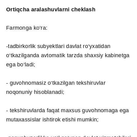
Ortiqcha aralashuvlarni cheklash
Farmonga ko‘ra:
-tadbirkorlik subyektlari davlat ro‘yxatidan
o‘tkazilganda avtomatik tarzda shaxsiy kabinetga
ega bo‘ladi;
- guvohnomasiz o‘tkazilgan tekshiruvlar
noqonuniy hisoblanadi;
- tekshiruvlarda faqat maxsus guvohnomaga ega
mutaxassislar ishtirok etishi mumkin;