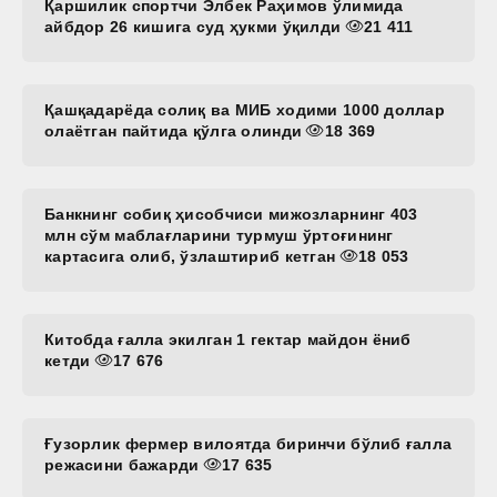
Қаршилик спортчи Элбек Раҳимов ўлимида
айбдор 26 кишига суд ҳукми ўқилди
21 411
Қашқадарёда солиқ ва МИБ ходими 1000 доллар
олаётган пайтида қўлга олинди
18 369
Банкнинг собиқ ҳисобчиси мижозларнинг 403
млн сўм маблағларини турмуш ўртоғининг
картасига олиб, ўзлаштириб кетган
18 053
Китобда ғалла экилган 1 гектар майдон ёниб
кетди
17 676
Ғузорлик фермер вилоятда биринчи бўлиб ғалла
режасини бажарди
17 635