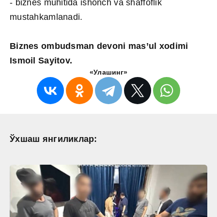
- biznes muhitida ishonch va shaffoflik
mustahkamlanadi.
Biznes ombudsman devoni mas’ul xodimi
Ismoil Sayitov.
«Улашинг»
Ўхшаш янгиликлар: