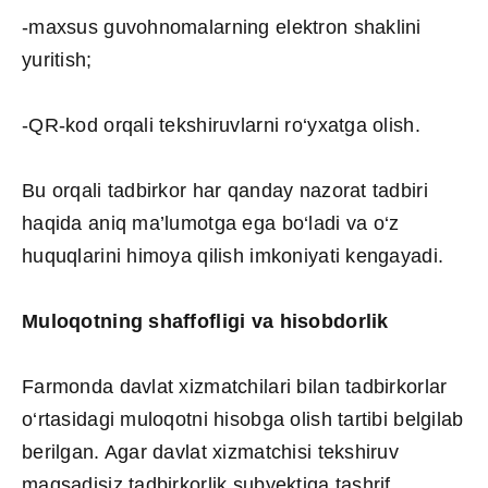
-maxsus guvohnomalarning elektron shaklini
yuritish;
-QR-kod orqali tekshiruvlarni ro‘yxatga olish.
Bu orqali tadbirkor har qanday nazorat tadbiri
haqida aniq ma’lumotga ega bo‘ladi va o‘z
huquqlarini himoya qilish imkoniyati kengayadi.
Muloqotning shaffofligi va hisobdorlik
Farmonda davlat xizmatchilari bilan tadbirkorlar
o‘rtasidagi muloqotni hisobga olish tartibi belgilab
berilgan. Agar davlat xizmatchisi tekshiruv
maqsadisiz tadbirkorlik subyektiga tashrif