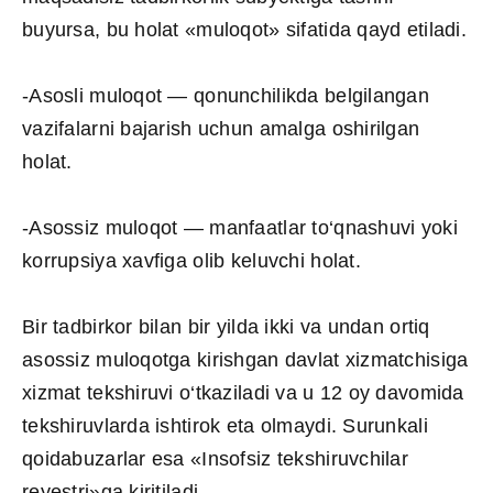
buyursa, bu holat «muloqot» sifatida qayd etiladi.
-Asosli muloqot — qonunchilikda belgilangan
vazifalarni bajarish uchun amalga oshirilgan
holat.
-Asossiz muloqot — manfaatlar to‘qnashuvi yoki
korrupsiya xavfiga olib keluvchi holat.
Bir tadbirkor bilan bir yilda ikki va undan ortiq
asossiz muloqotga kirishgan davlat xizmatchisiga
xizmat tekshiruvi o‘tkaziladi va u 12 oy davomida
tekshiruvlarda ishtirok eta olmaydi. Surunkali
qoidabuzarlar esa «Insofsiz tekshiruvchilar
reyestri»ga kiritiladi.