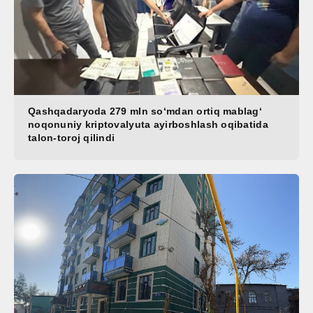
Qashqadaryoda 279 mln soʻmdan ortiq mablagʻ
noqonuniy kriptovalyuta ayirboshlash oqibatida
talon-toroj qilindi