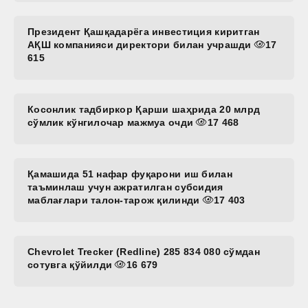
Президент Қашқадарёга инвестиция киритган
АҚШ компанияси директори билан учрашди
17
615
Косонлик тадбиркор Қарши шаҳрида 20 млрд
сўмлик кўнгилочар мажмуа очди
17 468
Қамашида 51 нафар фуқарони иш билан
таъминлаш учун ажратилган субсидия
маблағлари талон-тарож қилинди
17 403
Chevrolet Trecker (Redline) 285 834 080 сўмдан
сотувга қўйилди
16 679