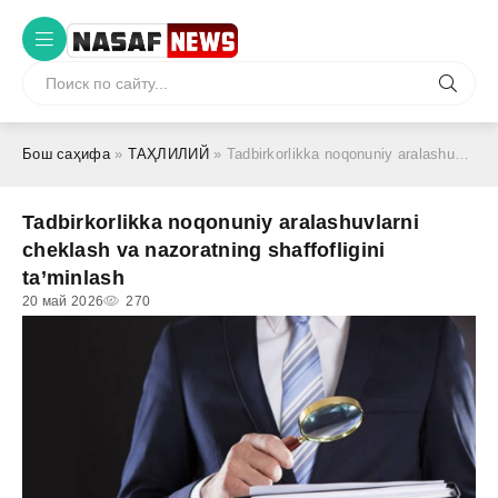
Бош саҳифа
»
ТАҲЛИЛИЙ
» Tadbirkorlikka noqonuniy aralashuvlarni cheklash va nazoratning shaffofligini ta’minlash
Tadbirkorlikka noqonuniy aralashuvlarni
cheklash va nazoratning shaffofligini
ta’minlash
20 май 2026
270