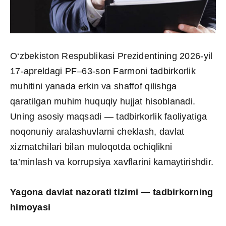
O‘zbekiston Respublikasi Prezidentining 2026-yil
17-apreldagi PF–63-son Farmoni tadbirkorlik
muhitini yanada erkin va shaffof qilishga
qaratilgan muhim huquqiy hujjat hisoblanadi.
Uning asosiy maqsadi — tadbirkorlik faoliyatiga
noqonuniy aralashuvlarni cheklash, davlat
xizmatchilari bilan muloqotda ochiqlikni
ta’minlash va korrupsiya xavflarini kamaytirishdir.
Yagona davlat nazorati tizimi — tadbirkorning
himoyasi