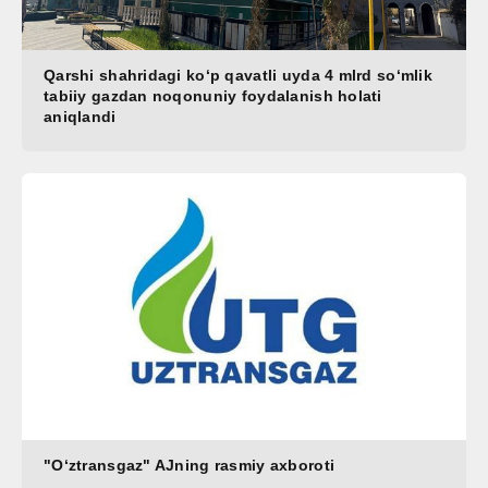
Qarshi shahridagi koʻp qavatli uyda 4 mlrd soʻmlik
tabiiy gazdan noqonuniy foydalanish holati
aniqlandi
"O‘ztransgaz" AJning rasmiy axboroti