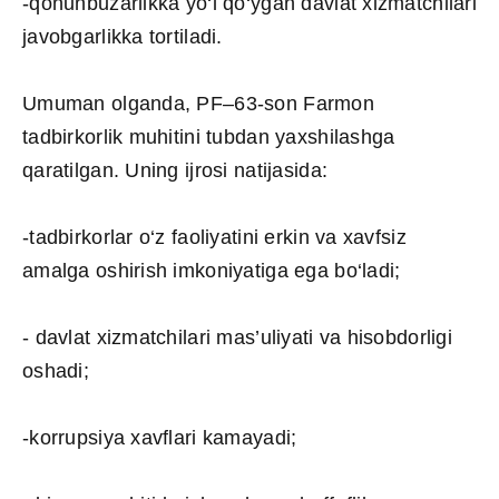
-qonunbuzarlikka yo‘l qo‘ygan davlat xizmatchilari
javobgarlikka tortiladi.
Umuman olganda, PF–63-son Farmon
tadbirkorlik muhitini tubdan yaxshilashga
qaratilgan. Uning ijrosi natijasida:
-tadbirkorlar o‘z faoliyatini erkin va xavfsiz
amalga oshirish imkoniyatiga ega bo‘ladi;
- davlat xizmatchilari mas’uliyati va hisobdorligi
oshadi;
-korrupsiya xavflari kamayadi;