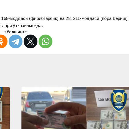
168-моддаси (фирибгарлик) ва 28, 211-моддаси (пора бериш)
атлари ўтказилмоқда.
«Улашинг»