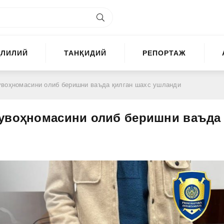
ҲЛИЛИЙ
ТАНҚИДИЙ
РЕПОРТАЖ
увоҳномасини олиб беришни ваъда қилган шахс ушланди
гувоҳномасини олиб беришни ваъда