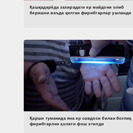
Қашқадарёда захирадаги ер майдони олиб
беришни ваъда қилган фирибгарлар ушланди
Қарши туманида яна ер савдоси билан боғлиқ
фирибгарлик ҳолати фош этилди