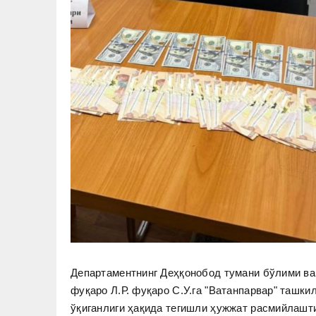
Департаментнинг Деҳқонобод тумани бўлими ва
фуқаро Л.Р. фуқаро С.У.га "Ватанпарвар" ташк
ўқиганлиги ҳақида тегишли ҳужжат расмийлашти