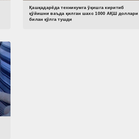
Қашқадарёда техникумга ўқишга киритиб
қўйишни ваъда қилган шахс 1000 АҚШ доллари
билан қўлга тушди