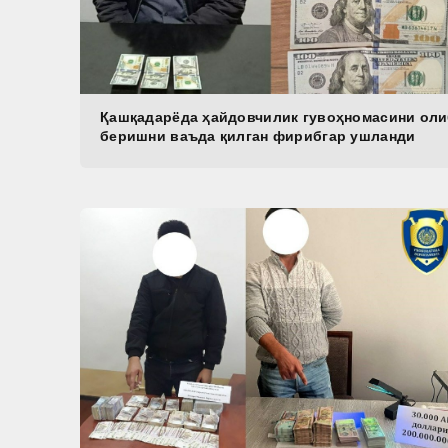
Қашқадарёда ҳайдовчилик гувоҳномасини ол
беришни ваъда қилган фирибгар ушланди