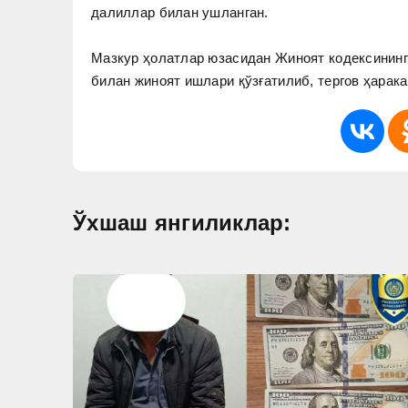
далиллар билан ушланган.
Мазкур ҳолатлар юзасидан Жиноят кодексининг 
билан жиноят ишлари қўзғатилиб, тергов ҳарак
Ўхшаш янгиликлар: