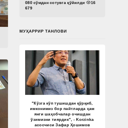
080 сўмдан сотувга қўйилди
16
679
МУҲАРРИР ТАНЛОВИ
"Кўзга кўп тушишдан қўрқиб,
имконимиз бор пайтларда ҳам
янги шаҳобчалар очишдан
ўзимизни тиярдик", - Korzinka
асосчиси Зафар Ҳошимов