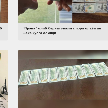
иб
“Права” олиб бериш эвазига пора олаётган
шахс қўлга олинди