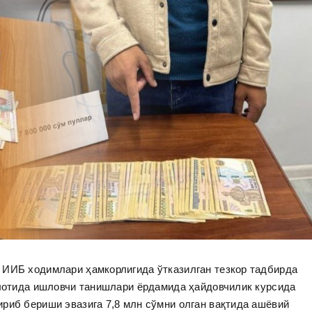
 ИИБ ходимлари ҳамкорлигида ўтказилган тезкор тадбирда
илотида ишловчи танишлари ёрдамида ҳайдовчилик курсида
риб бериши эвазига 7,8 млн сўмни олган вақтида ашёвий