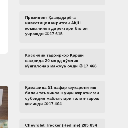
Президент Қашқадарёга
инвестиция киритган АҚШ
компанияси директори билан
учрашди
17 615
Косонлик тадбиркор Қарши
шаҳрида 20 млрд сўмлик
кўнгилочар мажмуа очди
17 468
Қамашида 51 нафар фуқарони иш
билан таъминлаш учун ажратилган
субсидия маблағлари талон-тарож
қилинди
17 404
Chevrolet Trecker (Redline) 285 834