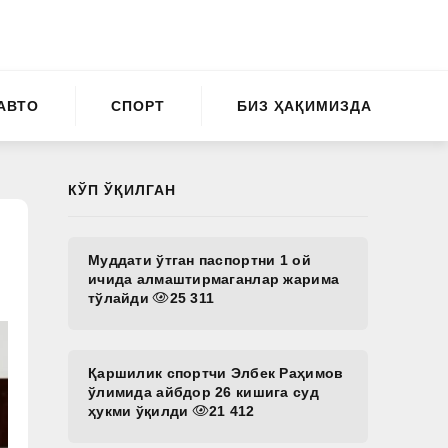
АВТО
СПОРТ
БИЗ ҲАҚИМИЗДА
КЎП ЎҚИЛГАН
Муддати ўтган паспортни 1 ой
ичида алмаштирмаганлар жарима
тўлайди
25 311
Қаршилик спортчи Элбек Раҳимов
ўлимида айбдор 26 кишига суд
ҳукми ўқилди
21 412