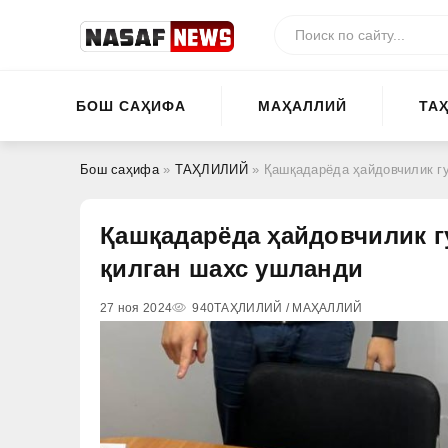
БОШ САҲИФА
МАҲАЛЛИЙ
ТА
Бош саҳифа
»
ТАҲЛИЛИЙ
» Қашқадарёда ҳайдовчилик г
Қашқадарёда ҳайдовчилик 
қилган шахс ушланди
27 ноя 2024
940
ТАҲЛИЛИЙ / МАҲАЛЛИЙ