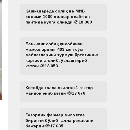
Қашқадарёда солиқ ва МИБ
ходими 1000 доллар олаётган
пайтида қўлга олинди
18 369
Банкнинг собиқ ҳисобчиси
мижозларнинг 403 млн сўм
маблағларини турмуш ўртоғининг
картасига олиб, ўзлаштириб
кетган
18 053
Китобда ғалла экилган 1 гектар
майдон ёниб кетди
17 676
Ғузорлик фермер вилоятда
биринчи бўлиб ғалла режасини
бажарди
17 635