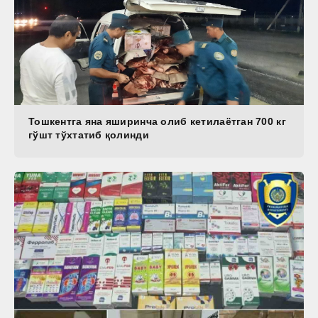
Тошкентга яна яширинча олиб кетилаётган 700 кг
гўшт тўхтатиб қолинди