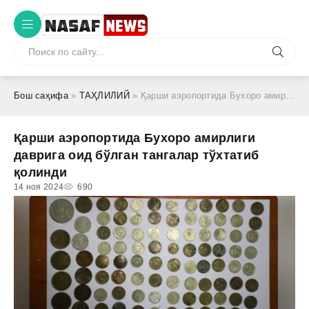
Бош саҳифа
»
ТАҲЛИЛИЙ
» Қарши аэропортида Бухоро амирлиги даврига оид бўлган тангалар тўхтатиб қолинди
Қарши аэропортида Бухоро амирлиги
даврига оид бўлган тангалар тўхтатиб
қолинди
14 ноя 2024
690