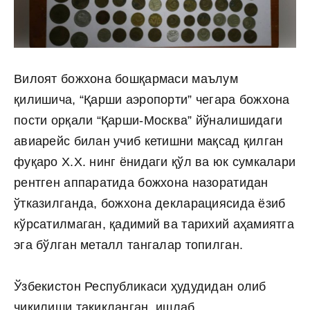
Вилоят божхона бошқармаси маълум
қилишича, “Қарши аэропорти” чегара божхона
пости орқали “Қарши-Москва” йўналишидаги
авиарейс билан учиб кетишни мақсад қилган
фуқаро X.X. нинг ёнидаги қўл ва юк сумкалари
рентген аппаратида божхона назоратидан
ўтказилганда, божхона декларациясида ёзиб
кўрсатилмаган, қадимий ва тарихий аҳамиятга
эга бўлган металл тангалар топилган.
Ўзбекистон Республикаси ҳудудидан олиб
чиқилиши тақиқланган, ишлаб