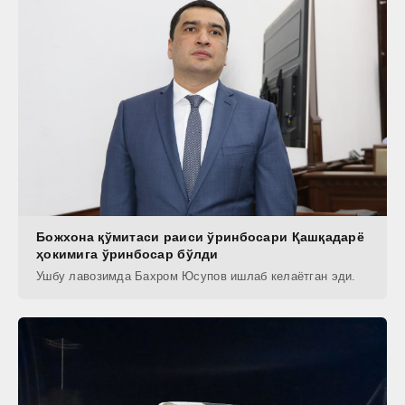
Божхона қўмитаси раиси ўринбосари Қашқадарё
ҳокимига ўринбосар бўлди
Ушбу лавозимда Бахром Юсупов ишлаб келаётган эди.