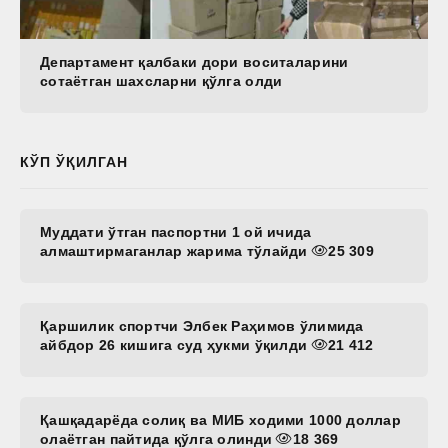
Департамент қалбаки дори воситаларини
сотаётган шахсларни қўлга олди
КЎП ЎҚИЛГАН
Муддати ўтган паспортни 1 ой ичида
алмаштирмаганлар жарима тўлайди
25 309
Қаршилик спортчи Элбек Раҳимов ўлимида
айбдор 26 кишига суд ҳукми ўқилди
21 412
Қашқадарёда солиқ ва МИБ ходими 1000 доллар
олаётган пайтида қўлга олинди
18 369