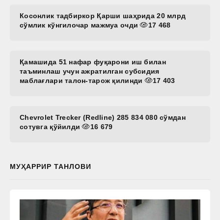
Косонлик тадбиркор Қарши шаҳрида 20 млрд
сўмлик кўнгилочар мажмуа очди
17 468
Қамашида 51 нафар фуқарони иш билан
таъминлаш учун ажратилган субсидия
маблағлари талон-тарож қилинди
17 403
Chevrolet Trecker (Redline) 285 834 080 сўмдан
сотувга қўйилди
16 679
МУҲАРРИР ТАНЛОВИ