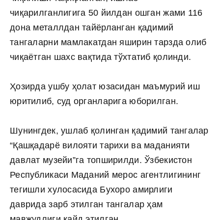
чиқарилганлигига 50 йилдан ошган жами 116
дона металлдан тайёрланган қадимий
тангаларни мамлакатдан яширин тарзда олиб
чиқаётган шахс вақтида тўхтатиб қолинди.
Ҳозирда ушбу ҳолат юзасидан маъмурий иш
юритилиб, суд органларига юборилган.
Шунингдек, ушлаб қолинган қадимий тангалар
“Қашқадарё вилояти тарихи ва маданияти
давлат музейи”га топширилди. Ўзбекистон
Республикаси Маданий мерос агентлигининг
тегишли хулосасида Бухоро амирлиги
даврида зарб этилган тангалар ҳам
мавжудлиги қайд этилган.