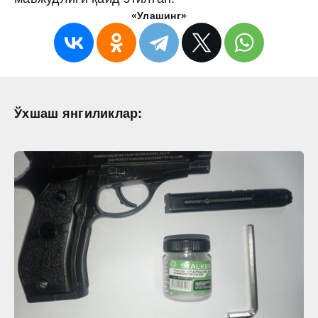
«Улашинг»
Ўхшаш янгиликлар: