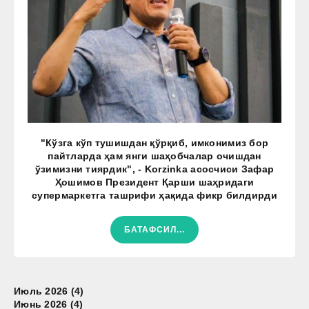
"Кўзга кўп тушишдан қўрқиб, имконимиз бор
пайтларда ҳам янги шаҳобчалар очишдан
ўзимизни тиярдик", - Korzinka асосчиси Зафар
Ҳошимов Президент Қарши шаҳридаги
супермаркетга ташрифи ҳақида фикр билдирди
БАТАФСИЛ...
Июль 2026 (4)
Июнь 2026 (4)