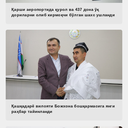
Қарши аеропортида қурол ва 437 дона ўқ
дориларни олиб кирмоқчи бўлган шахс ушланди
Қашқадарё вилояти Божхона бошқармасига янги
раҳбар тайинланди