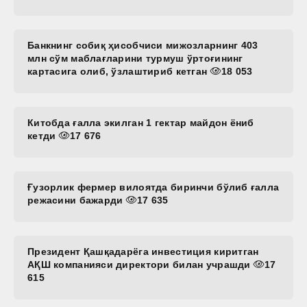
Банкнинг собиқ ҳисобчиси мижозларнинг 403
млн сўм маблағларини турмуш ўртоғининг
картасига олиб, ўзлаштириб кетган
18 053
Китобда ғалла экилган 1 гектар майдон ёниб
кетди
17 676
Ғузорлик фермер вилоятда биринчи бўлиб ғалла
режасини бажарди
17 635
Президент Қашқадарёга инвестиция киритган
АҚШ компанияси директори билан учрашди
17
615