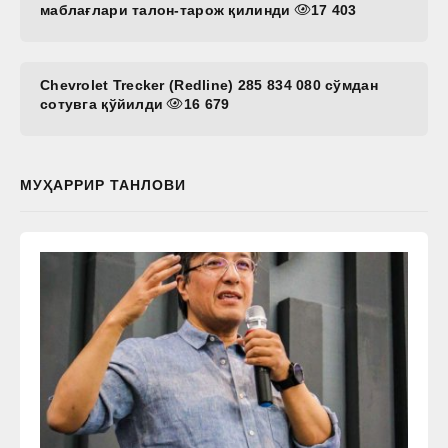
маблағлари талон-тарож қилинди
17 403
Chevrolet Trecker (Redline) 285 834 080 сўмдан
сотувга қўйилди
16 679
МУҲАРРИР ТАНЛОВИ