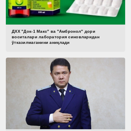
ДХХ "Док-1 Макс" ва "Амбронол" дори
воситалари лаборатория синовларидан
ўтказилмаганини аниқлади