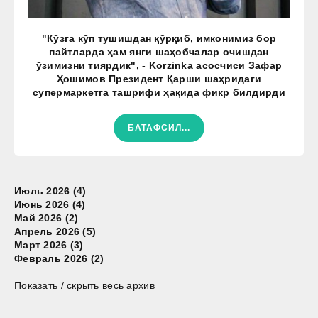
"Кўзга кўп тушишдан қўрқиб, имконимиз бор
пайтларда ҳам янги шаҳобчалар очишдан
ўзимизни тиярдик", - Korzinka асосчиси Зафар
Ҳошимов Президент Қарши шаҳридаги
супермаркетга ташрифи ҳақида фикр билдирди
БАТАФСИЛ...
Июль 2026 (4)
Июнь 2026 (4)
Май 2026 (2)
Апрель 2026 (5)
Март 2026 (3)
Февраль 2026 (2)
Показать / скрыть весь архив