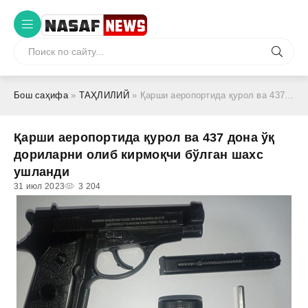
Бош саҳифа
»
ТАҲЛИЛИЙ
» Қарши аеропортида қурол ва 437 дона ўқ дориларни олиб кирмоқчи бўлган шахс ушланди
Қарши аеропортида қурол ва 437 дона ўқ
дориларни олиб кирмоқчи бўлган шахс
ушланди
31 июл 2023
3 204