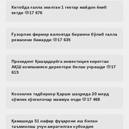
Китобда ғалла экилган 1 гектар майдон ёниб
кетди
17 676
Ғузорлик фермер вилоятда биринчи бўлиб ғалла
режасини бажарди
17 635
Президент Қашқадарёга инвестиция киритган
АҚШ компанияси директори билан учрашди
17
615
Косонлик тадбиркор Қарши шаҳрида 20 млрд
сўмлик кўнгилочар мажмуа очди
17 468
Қамашида 51 нафар фуқарони иш билан
таъминлаш учун ажратилган субсидия