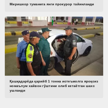
Миришкор туманига янги прокурор тайинланди
Қашқадарёда қарийб 1 тонна истеъмолга яроқсиз
номаълум хайвон гўштини олиб кетаётган шахс
ушланди