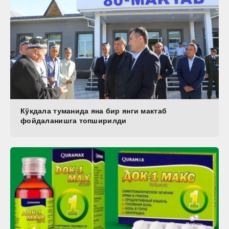
Кўкдала туманида яна бир янги мактаб
фойдаланишга топширилди