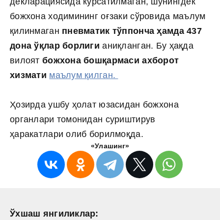
декларациясида кўрсатилмаган, шунингдек
божхона ходимининг оғзаки сўровида маълум
қилинмаган
пневматик тўппонча ҳамда 437
дона ўқлар борлиги
аниқланган. Бу ҳақда
вилоят
божхона бошқармаси ахборот
хизмати
маълум қилган.
Ҳозирда ушбу ҳолат юзасидан божхона
органлари томонидан суриштирув
ҳаракатлари олиб борилмоқда.
«Улашинг»
Ўхшаш янгиликлар: