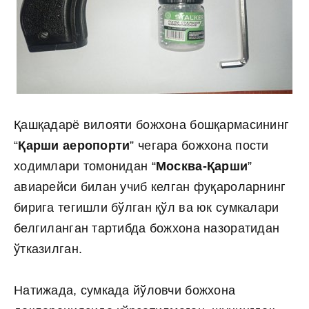
Қашқадарё вилояти божхона бошқармасининг
“
Қарши аеропорти
” чегара божхона пости
ходимлари томонидан “
Москва-Қарши
”
авиарейси билан учиб келган фуқароларнинг
бирига тегишли бўлган қўл ва юк сумкалари
белгиланган тартибда божхона назоратидан
ўтказилган.
Натижада, сумкада йўловчи божхона