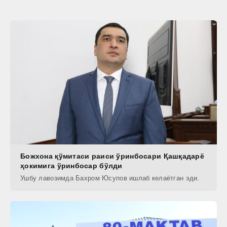
Божхона қўмитаси раиси ўринбосари Қашқадарё
ҳокимига ўринбосар бўлди
Ушбу лавозимда Бахром Юсупов ишлаб келаётган эди.