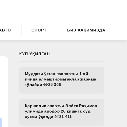
АВТО
СПОРТ
БИЗ ҲАҚИМИЗДА
КЎП ЎҚИЛГАН
Муддати ўтган паспортни 1 ой
ичида алмаштирмаганлар жарима
тўлайди
25 306
Қаршилик спортчи Элбек Раҳимов
ўлимида айбдор 26 кишига суд
ҳукми ўқилди
21 411