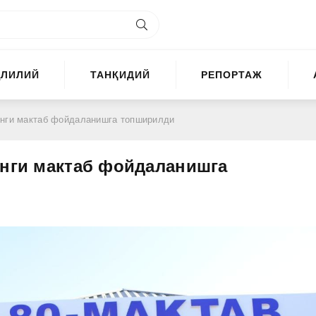
ҲЛИЛИЙ
ТАНҚИДИЙ
РЕПОРТАЖ
янги мактаб фойдаланишга топширилди
янги мактаб фойдаланишга