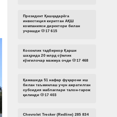
Президент Қашқадарёга
инвестиция киритган АҚШ
компанияси директори билан
учрашди
17 615
Косонлик тадбиркор Қарши
шаҳрида 20 млрд сўмлик
кўнгилочар мажмуа очди
17 468
Қамашида 51 нафар фуқарони иш
билан таъминлаш учун ажратилган
субсидия маблағлари талон-тарож
қилинди
17 403
Chevrolet Trecker (Redline) 285 834