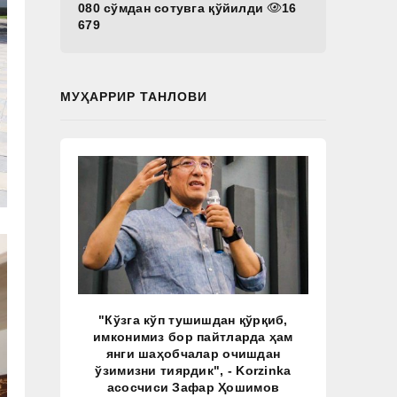
080 сўмдан сотувга қўйилди
16
679
МУҲАРРИР ТАНЛОВИ
"Кўзга кўп тушишдан қўрқиб,
имконимиз бор пайтларда ҳам
янги шаҳобчалар очишдан
ўзимизни тиярдик", - Korzinka
асосчиси Зафар Ҳошимов