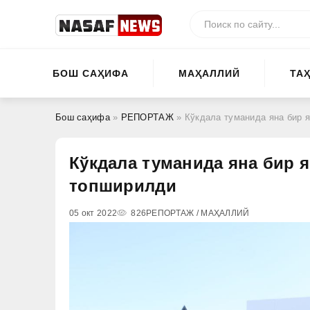
БОШ САҲИФА
МАҲАЛЛИЙ
ТА
Бош саҳифа
»
РЕПОРТАЖ
» Кўкдала туманида яна бир 
Кўкдала туманида яна бир 
топширилди
05 окт 2022
826
РЕПОРТАЖ / МАҲАЛЛИЙ