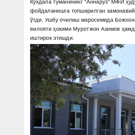
Кўкдала туманининг "Аннаруз" МФЙ ҳуд
фойдаланишга топширилган замонавий 
ўтди. Ушбу очилиш маросимида Божхон
вилояти ҳокими Муротжон Азимов ҳамд
иштирок этишди.