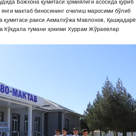
удида Божхона қумитаси ҳомийлиги асосида қуриб
янги мактаб биносининг очилиш маросими бўлиб
а қумитаси раиси Акмалхўжа Мавлонов, Қашқадарё
а Кўкдала тумани ҳокими Хуррам Жўраевлар