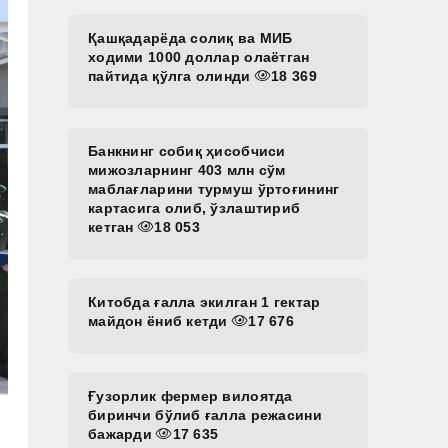
Қашқадарёда солиқ ва МИБ
ходими 1000 доллар олаётган
пайтида қўлга олинди
18 369
Банкнинг собиқ ҳисобчиси
мижозларнинг 403 млн сўм
маблағларини турмуш ўртоғининг
картасига олиб, ўзлаштириб
кетган
18 053
Китобда ғалла экилган 1 гектар
майдон ёниб кетди
17 676
Ғузорлик фермер вилоятда
биринчи бўлиб ғалла режасини
бажарди
17 635