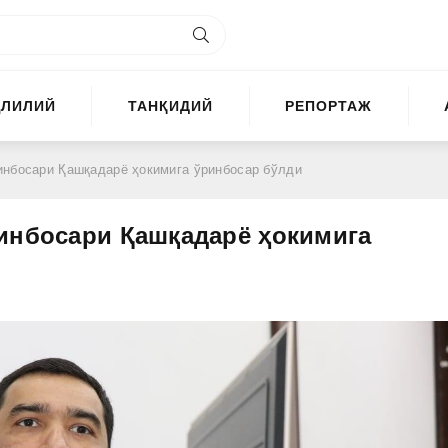
ҲЛИЛИЙ
ТАНҚИДИЙ
РЕПОРТАЖ
инбосари Қашқадарё ҳокимига ўринбосар бўлди
инбосари Қашқадарё ҳокимига