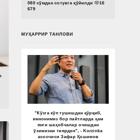
080 сўмдан сотувга қўйилди
16
679
МУҲАРРИР ТАНЛОВИ
р
"Кўзга кўп тушишдан қўрқиб,
имконимиз бор пайтларда ҳам
янги шаҳобчалар очишдан
ўзимизни тиярдик", - Korzinka
асосчиси Зафар Ҳошимов