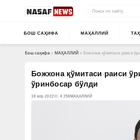
БОШ САҲИФА
МАҲАЛЛИЙ
ТА
Бош саҳифа
»
МАҲАЛЛИЙ
» Божхона қўмитаси раиси ўр
Божхона қўмитаси раиси ўр
ўринбосар бўлди
19 апр 2022
4 258
МАҲАЛЛИЙ