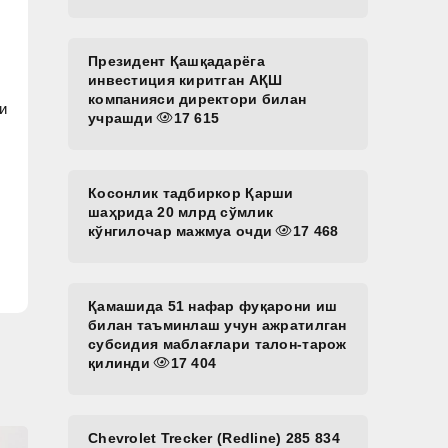
Президент Қашқадарёга
инвестиция киритган АҚШ
компанияси директори билан
и
учрашди
17 615
Косонлик тадбиркор Қарши
шаҳрида 20 млрд сўмлик
кўнгилочар мажмуа очди
17 468
Қамашида 51 нафар фуқарони иш
билан таъминлаш учун ажратилган
субсидия маблағлари талон-тарож
қилинди
17 404
Chevrolet Trecker (Redline) 285 834