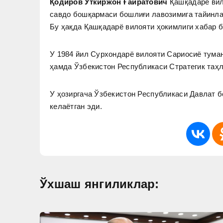
Қодиров Уткиржон Ғайратович
Қашқадарё вил
савдо бошқармаси бошлиғи лавозимига тайинла
Бу ҳақда Қашқадарё вилояти ҳокимлиги хабар 
У 1984 йил Сурхондарё вилояти Сариосиё туман
ҳамда Ўзбекистон Республикаси Стратегик таҳ
У ҳозиргача Ўзбекистон Республикаси Давлат 
келаётган эди.
Ўхшаш янгиликлар: