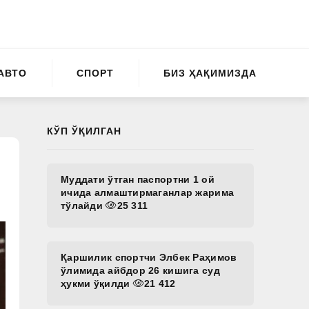
АВТО
СПОРТ
БИЗ ҲАҚИМИЗДА
КЎП ЎҚИЛГАН
Муддати ўтган паспортни 1 ой
ичида алмаштирмаганлар жарима
тўлайди
25 311
Қаршилик спортчи Элбек Раҳимов
ўлимида айбдор 26 кишига суд
ҳукми ўқилди
21 412