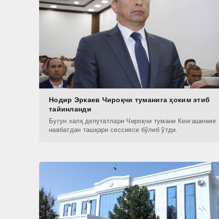
Нодир Эркаев Чироқчи туманига ҳоким этиб
тайинланди
Бугун халқ депутатлари Чироқчи тумани Кенгашининг
навбатдан ташқари сессияси бўлиб ўтди.