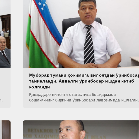
Муборак тумани ҳокимига вилоятдан ўринбоса
тайинланди. Аввалги ўринбосар ишдан кетиб
қолганди
Қашқадарё вилояти статистика бошқармаси
и.
бошлиғининг биринчи ўринбосари лавозимида ишлаган.