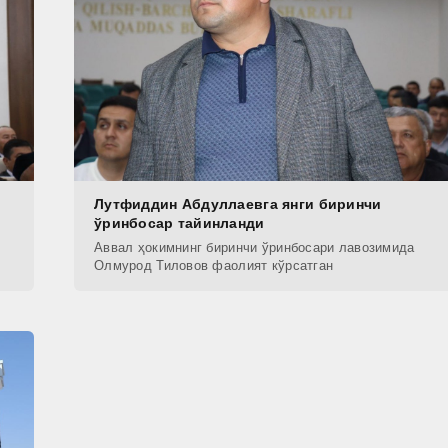
Лутфиддин Абдуллаевга янги биринчи
ўринбосар тайинланди
Аввал ҳокимнинг биринчи ўринбосари лавозимида
Олмурод Тиловов фаолият кўрсатган