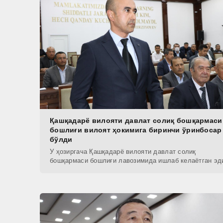
Қашқадарё вилояти давлат солиқ бошқармаси
бошлиғи вилоят ҳокимига биринчи ўринбосар
бўлди
У ҳозиргача Қашқадарё вилояти давлат солиқ
бошқармаси бошлиғи лавозимида ишлаб келаётган эд