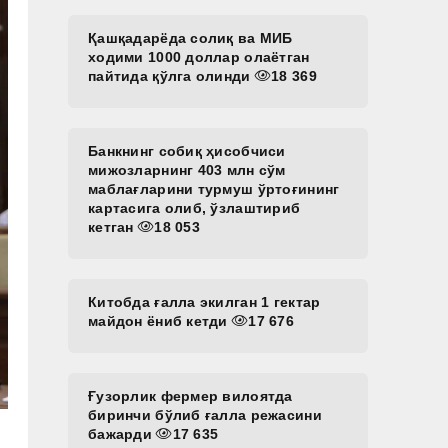
Қашқадарёда солиқ ва МИБ
ходими 1000 доллар олаётган
пайтида қўлга олинди
18 369
Банкнинг собиқ ҳисобчиси
мижозларнинг 403 млн сўм
маблағларини турмуш ўртоғининг
картасига олиб, ўзлаштириб
кетган
18 053
Китобда ғалла экилган 1 гектар
майдон ёниб кетди
17 676
Ғузорлик фермер вилоятда
биринчи бўлиб ғалла режасини
бажарди
17 635