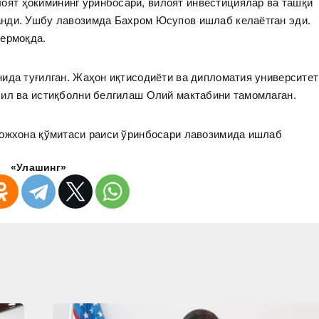
оят ҳокимининг ўринбосари, вилоят инвестициялар ва ташқи
нди. Ушбу лавозимда Бахром Юсупов ишлаб келаётган эди.
бермоқда.
ида туғилган. Жаҳон иқтисодиёти ва дипломатия университет
лил ва истиқболни белгилаш Олий мактабини тамомлаган.
божхона қўмитаси раиси ўринбосари лавозимида ишлаб
«Улашинг»