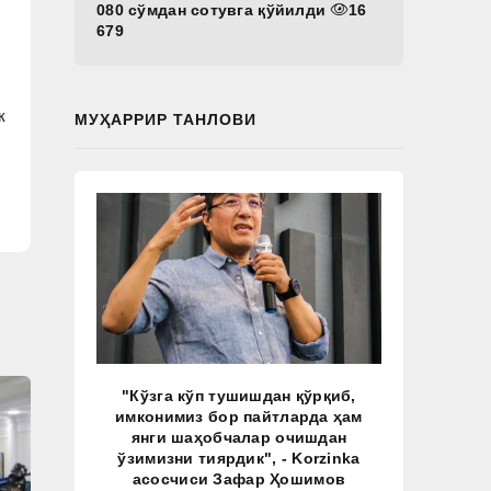
080 сўмдан сотувга қўйилди
16
679
к
МУҲАРРИР ТАНЛОВИ
"Кўзга кўп тушишдан қўрқиб,
имконимиз бор пайтларда ҳам
янги шаҳобчалар очишдан
ўзимизни тиярдик", - Korzinka
асосчиси Зафар Ҳошимов