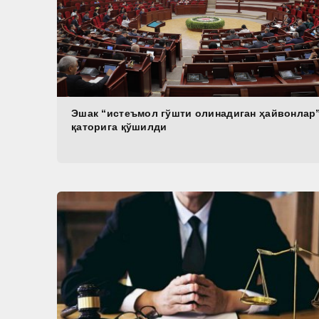
Эшак “истеъмол гўшти олинадиган ҳайвонлар
қаторига қўшилди