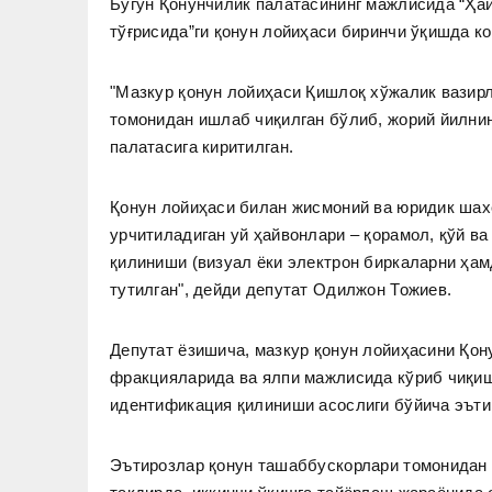
Бугун Қонунчилик палатасининг мажлисида “Ҳа
тўғрисида”ги қонун лойиҳаси биринчи ўқишда к
"Мазкур қонун лойиҳаси Қишлоқ хўжалик вазирл
томонидан ишлаб чиқилган бўлиб, жорий йилнин
палатасига киритилган.
Қонун лойиҳаси билан жисмоний ва юридик шах
урчитиладиган уй ҳайвонлари – қорамол, қўй ва 
қилиниши (визуал ёки электрон биркаларни ҳам
тутилган", дейди депутат Одилжон Тожиев.
Депутат ёзишича, мазкур қонун лойиҳасини Қон
фракцияларида ва ялпи мажлисида кўриб чиқиш
идентификация қилиниши асослиги бўйича эъти
Эътирозлар қонун ташаббускорлари томонидан 