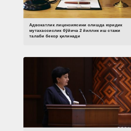
Адвокатлик лицензиясини олишда юридик
мутахассислик бўйича 2 йиллик иш стажи
талаби бекор қилинади