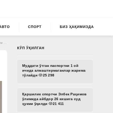
АВТО
СПОРТ
БИЗ ҲАҚИМИЗДА
нди
КЎП ЎҚИЛГАН
Муддати ўтган паспортни 1 ой
ичида алмаштирмаганлар жарима
тўлайди
25 298
Қаршилик спортчи Элбек Раҳимов
ўлимида айбдор 26 кишига суд
ҳукми ўқилди
21 411