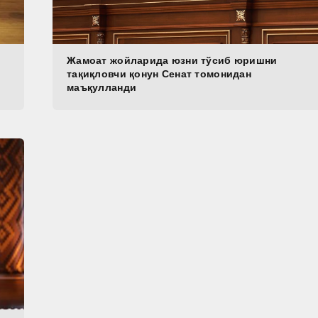
Жамоат жойларида юзни тўсиб юришни
тақиқловчи қонун Сенат томонидан
маъқулланди