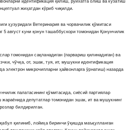
йвонларни идентификация қилиш, рўйхатга олиш ва кузатиш
онцептуал жиҳатдан кўриб чиқилди.
иги ҳузуридаги Ветеринария ва чорвачилик қўмитаси
г 5 август куни қонун ташаббускори томонидан Қонунчилик
слар томонидан сақланадиган (парвариш қилинадиган) ва
эчки, чўчқа, от, эшак, туя, ит, мушукни идентификация
да электрон микрочипларни ҳайвонларга ўрнатиш) назарда
унчилик палатасининг қўмитасида, сиёсий партиялар
 жараёнида депутатлар томонидан эшак, ит ва мушукнинг
розлар билдирилган.
қабул қилиниб, лойиҳа биринчи ўқишда маъқулланган