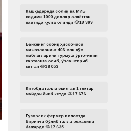
Қашқадарёда солиқ ва МИБ
ходими 1000 доллар олаётган
пайтида қўлга олинди
18 369
Банкнинг собиқ ҳисобчиси
мижозларнинг 403 млн сўм
маблағларини турмуш ўртоғининг
картасига олиб, ўзлаштириб
кетган
18 053
Китобда ғалла экилган 1 гектар
майдон ёниб кетди
17 676
Ғузорлик фермер вилоятда
биринчи бўлиб ғалла режасини
бажарди
17 635