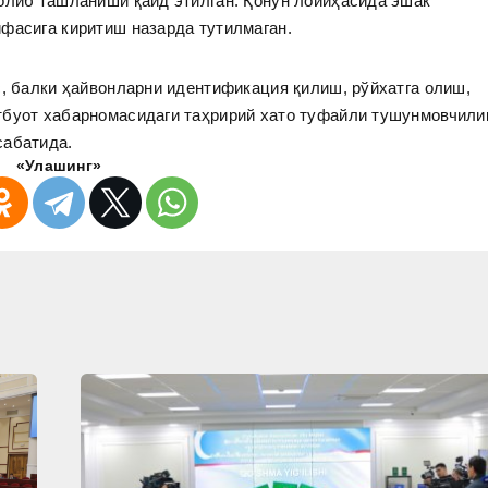
олиб ташланиши қайд этилган. Қонун лойиҳасида эшак
ифасига киритиш назарда тутилмаган.
с, балки ҳайвонларни идентификация қилиш, рўйхатга олиш,
тбуот хабарномасидаги таҳририй хато туфайли тушунмовчили
сабатида.
«Улашинг»