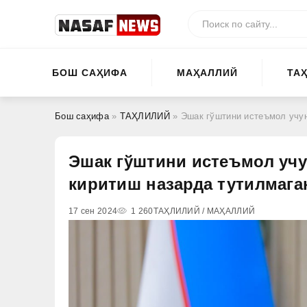
БОШ САҲИФА
МАҲАЛЛИЙ
ТА
Бош саҳифа
»
ТАҲЛИЛИЙ
» Эшак гўштини истеъмол учун и
Эшак гўштини истеъмол учу
киритиш назарда тутилмаг
17 сен 2024
1 260
ТАҲЛИЛИЙ / МАҲАЛЛИЙ