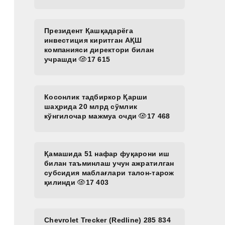
Президент Қашқадарёга
инвестиция киритган АҚШ
компанияси директори билан
учрашди
17 615
Косонлик тадбиркор Қарши
шаҳрида 20 млрд сўмлик
кўнгилочар мажмуа очди
17 468
Қамашида 51 нафар фуқарони иш
билан таъминлаш учун ажратилган
субсидия маблағлари талон-тарож
қилинди
17 403
Chevrolet Trecker (Redline) 285 834