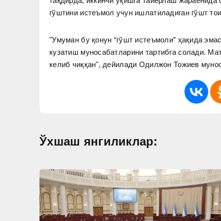
тақдирда, иккинчи ўқишга тайёрлаш жараёнида 
гўштини истеъмол учун ишлатиладиган гўшт то
"Умуман бу қонун “гўшт истеъмоли” ҳақида эма
кузатиш муносабатларини тартибга солади. Ма
келиб чиққан", дейилади Одилжон Тожиев муно
Ўхшаш янгиликлар: