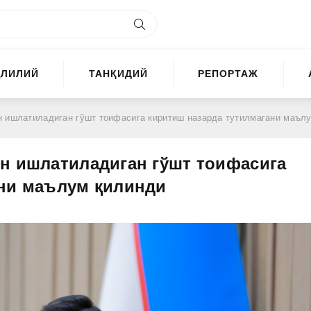
ҲЛИЛИЙ
ТАНҚИДИЙ
РЕПОРТАЖ
шлатиладиган гўшт тоифасига киритиш назарда тутилмагани маълум қили
н ишлатиладиган гўшт тоифасига
ани маълум қилинди