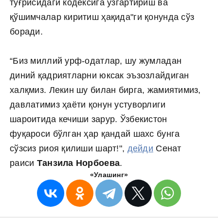
тўғрисидаги кодексига ўзгартириш ва
қўшимчалар киритиш ҳақида"ги қонунда сўз
боради.
“Биз миллий урф-одатлар, шу жумладан
диний қадриятларни юксак эъзозлайдиган
халқмиз. Лекин шу билан бирга, жамиятимиз,
давлатимиз ҳаёти қонун устуворлиги
шароитида кечиши зарур. Ўзбекистон
фуқароси бўлган ҳар қандай шахс бунга
сўзсиз риоя қилиши шарт!",
дейди
Сенат
раиси
Танзила Норбоева
.
«Улашинг»