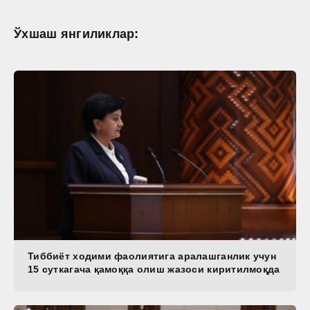
Ўхшаш янгиликлар:
Тиббиёт ходими фаолиятига аралашганлик учун
15 суткагача қамоққа олиш жазоси киритилмоқда