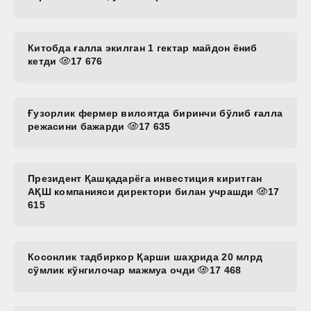
Китобда ғалла экилган 1 гектар майдон ёниб
кетди
17 676
Ғузорлик фермер вилоятда биринчи бўлиб ғалла
режасини бажарди
17 635
Президент Қашқадарёга инвестиция киритган
АҚШ компанияси директори билан учрашди
17
615
Косонлик тадбиркор Қарши шаҳрида 20 млрд
сўмлик кўнгилочар мажмуа очди
17 468