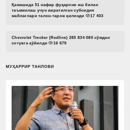
Қамашида 51 нафар фуқарони иш билан
таъминлаш учун ажратилган субсидия
маблағлари талон-тарож қилинди
17 403
Chevrolet Trecker (Redline) 285 834 080 сўмдан
сотувга қўйилди
16 679
МУҲАРРИР ТАНЛОВИ