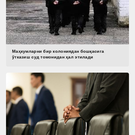
Маҳкумларни бир колониядан бошқасига
ўтказиш суд томонидан ҳал этилади