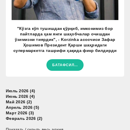
"Кўзга кўп тушишдан қўрқиб, имконимиз бор
пайтларда ҳам янги шаҳобчалар очишдан
ўзимизни тиярдик", - Korzinka асосчиси Зафар
Ҳошимов Президент Қарши шаҳридаги
супермаркетга ташрифи ҳақида фикр билдирди
БАТАФСИЛ...
Июль 2026 (4)
Июнь 2026 (4)
Май 2026 (2)
Апрель 2026 (5)
Март 2026 (3)
Февраль 2026 (2)
Показать / скрыть весь архив