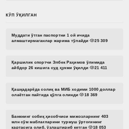
КЎП ЎҚИЛГАН
Муддати ўтган паспортни 1 ой ичида
алмаштирмаганлар жарима тўлайди
25 309
Қаршилик спортчи Элбек Раҳимов ўлимида
айбдор 26 кишига суд ҳукми ўқилди
21 411
Қашқадарёда солиқ ва МИБ ходими 1000 доллар
олаётган пайтида қўлга олинди
18 369
Банкнинг собиқ ҳисобчиси мижозларнинг 403
млн сўм маблағларини турмуш ўртоғининг
картасига олиб, ўзлаштириб кетган
18 053