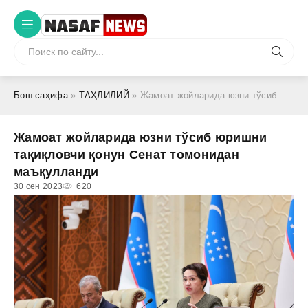
Бош саҳифа
»
ТАҲЛИЛИЙ
» Жамоат жойларида юзни тўсиб юришни тақиқловчи қонун Сенат томонидан маъқулланди
Жамоат жойларида юзни тўсиб юришни
тақиқловчи қонун Сенат томонидан
маъқулланди
30 сен 2023
620