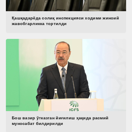
Қашқадарёда солиқ инспекцияси ходими жиноий
жавобгарликка тортилди
Бош вазир ўтказган йиғилиш ҳақида расмий
муносабат билдирилди