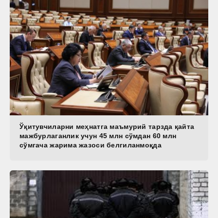
Ўқитувчиларни меҳнатга маъмурий тарзда қайта
мажбурлаганлик учун 45 млн сўмдан 60 млн
сўмгача жарима жазоси белгиланмоқда