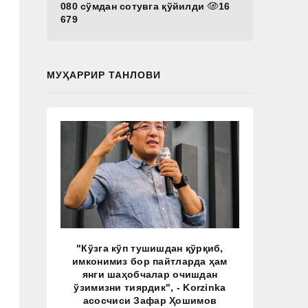
080 сўмдан сотувга қўйилди
16
679
МУҲАРРИР ТАНЛОВИ
"Кўзга кўп тушишдан қўрқиб,
имконимиз бор пайтларда ҳам
янги шаҳобчалар очишдан
ўзимизни тиярдик", - Korzinka
асосчиси Зафар Ҳошимов