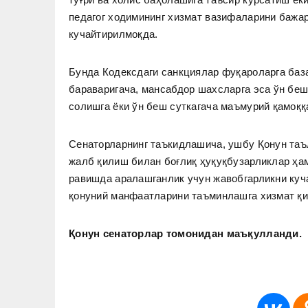
педагог ходимининг хизмат вазифаларини бажа
кучайтирилмоқда.
Бунда Кодексдаги санкциялар фуқароларга баз
бараваригача, мансабдор шахсларга эса ўн бе
солишга ёки ўн беш суткагача маъмурий қамоқ
Сенаторларнинг таъкидлашича, ушбу Қонун таъ
жалб қилиш билан боғлиқ ҳуқуқбузарликлар ҳам
равишда аралашганлик учун жавобгарликни куча
қонуний манфаатларини таъминлашга хизмат қ
Қонун сенаторлар томонидан маъқулланди.