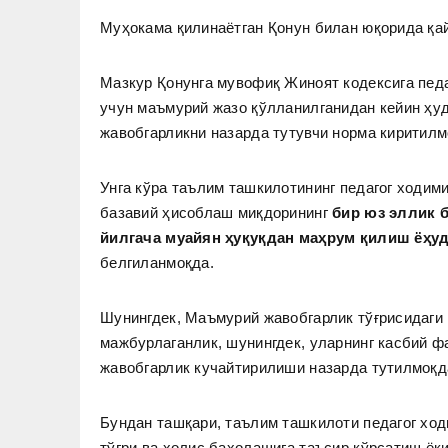
Муҳокама қилинаётган Қонун билан юқорида қай
Мазкур Қонунга мувофиқ Жиноят кодексига пед
учун маъмурий жазо қўлланилганидан кейин ҳу
жавобгарликни назарда тутувчи норма киритилм
Унга кўра таълим ташкилотининг педагог ходим
базавий ҳисоблаш миқдорининг
бир юз эллик 
йилгача муайян ҳуқуқдан маҳрум қилиш ёҳуд
белгиланмоқда.
Шунингдек, Маъмурий жавобгарлик тўғрисидаги 
мажбурлаганлик, шунингдек, уларнинг касбий ф
жавобгарлик кучайтирилиши назарда тутилмоқд
Бундан ташқари, таълим ташкилоти педагог хо
тўғри ва холис баҳолашига таъсир кўрсатиш ё