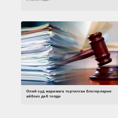
Олий суд жаримага тортилган блогерларни
айбсиз деб топди