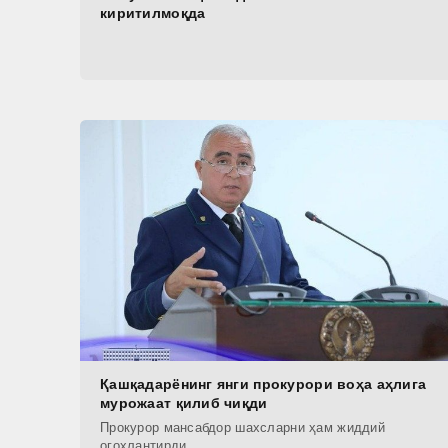
киритилмоқда
Қашқадарёнинг янги прокурори воҳа аҳлига
мурожаат қилиб чиқди
Прокурор мансабдор шахсларни ҳам жиддий
огоҳлантирди.