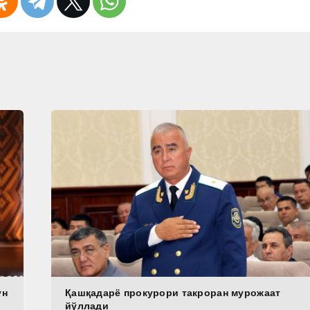
ун
Қашқадарё прокурори такроран мурожаат
йўллади