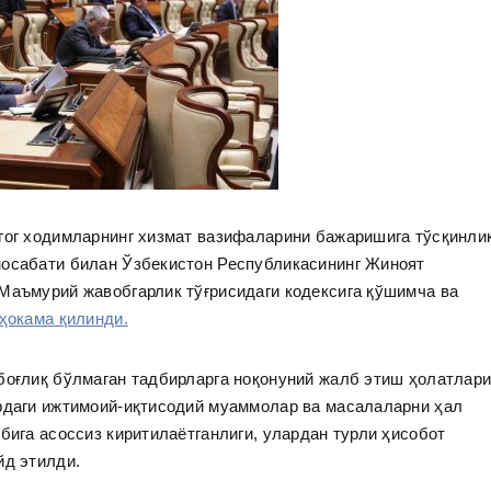
агог ходимларнинг хизмат вазифаларини бажаришига тўсқинли
носабати билан Ўзбекистон Республикасининг Жиноят
Маъмурий жавобгарлик тўғрисидаги кодексига қўшимча ва
ҳокама қилинди.
боғлиқ бўлмаган тадбирларга ноқонуний жалб этиш ҳолатлар
ардаги ижтимоий-иқтисодий муаммолар ва масалаларни ҳал
бига асоссиз киритилаётганлиги, улардан турли ҳисобот
йд этилди.