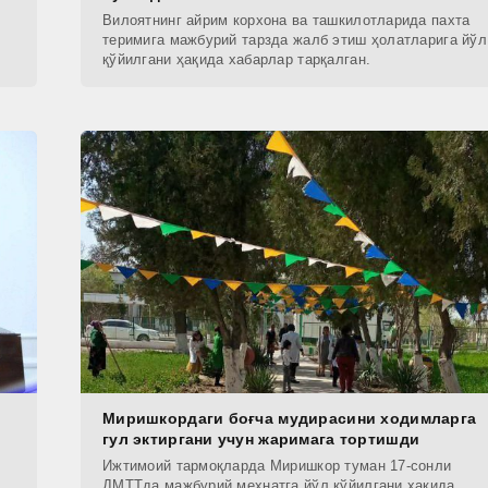
Вилоятнинг айрим корхона ва ташкилотларида пахта
теримига мажбурий тарзда жалб этиш ҳолатларига йўл
қўйилгани ҳақида хабарлар тарқалган.
Миришкордаги боғча мудирасини ходимларга
гул эктиргани учун жаримага тортишди
Ижтимоий тармоқларда Миришкор туман 17-сонли
ДМТТда мажбурий меҳнатга йўл қўйилгани ҳақида