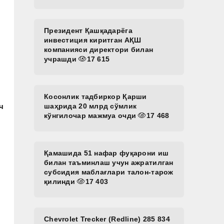
Президент Қашқадарёга
инвестиция киритган АҚШ
компанияси директори билан
учрашди
17 615
Косонлик тадбиркор Қарши
ч
шаҳрида 20 млрд сўмлик
кўнгилочар мажмуа очди
17 468
Қамашида 51 нафар фуқарони иш
билан таъминлаш учун ажратилган
субсидия маблағлари талон-тарож
қилинди
17 403
Chevrolet Trecker (Redline) 285 834