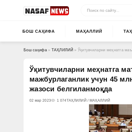
БОШ САҲИФА
МАҲАЛЛИЙ
ТА
Бош саҳифа
»
ТАҲЛИЛИЙ
» Ўқитувчиларни меҳнатга маъмурий тар
Ўқитувчиларни меҳнатга ма
мажбурлаганлик учун 45 мл
жазоси белгиланмоқда
02 мар 2023
1 074
ТАҲЛИЛИЙ / МАҲАЛЛИЙ