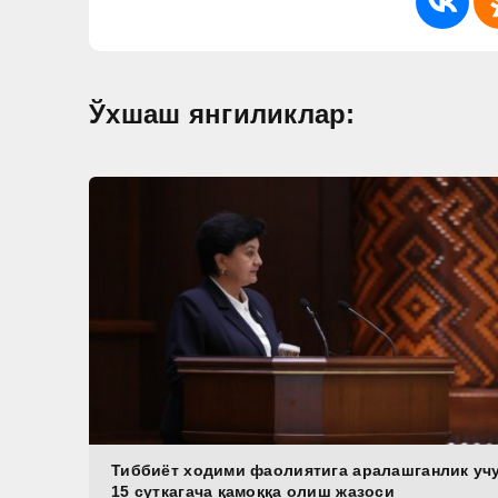
Ўхшаш янгиликлар:
Тиббиёт ходими фаолиятига аралашганлик уч
15 суткагача қамоққа олиш жазоси