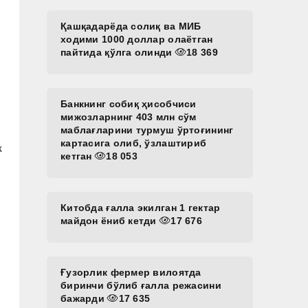
Қашқадарёда солиқ ва МИБ
ходими 1000 доллар олаётган
пайтида қўлга олинди
18 369
Банкнинг собиқ ҳисобчиси
мижозларнинг 403 млн сўм
маблағларини турмуш ўртоғининг
картасига олиб, ўзлаштириб
к
кетган
18 053
Китобда ғалла экилган 1 гектар
майдон ёниб кетди
17 676
и
Ғузорлик фермер вилоятда
биринчи бўлиб ғалла режасини
бажарди
17 635