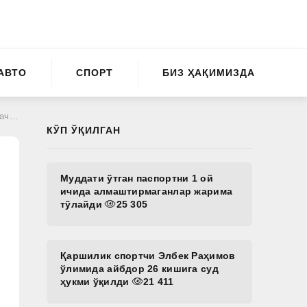
АВТО
СПОРТ
БИЗ ҲАҚИМИЗДА
қда
КЎП ЎҚИЛГАН
Муддати ўтган паспортни 1 ой
ичида алмаштирмаганлар жарима
тўлайди
25 305
Қаршилик спортчи Элбек Раҳимов
ўлимида айбдор 26 кишига суд
ҳукми ўқилди
21 411