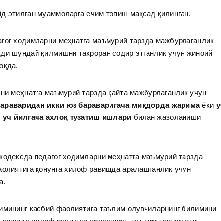
д этилган муаммоларга ечим топиш мақсад қилинган.
агог ходимларни меҳнатга маъмурий тарзда мажбурлаганлик
дди шундай қилмишни такроран содир этганлик учун жиноий
оқда.
ини меҳнатга маъмурий тарзда қайта мажбурлаганлик учун
бараваридан икки юз бараваригача миқдорда жарима
ёки
у
 уч йилгача ахлоқ тузатиш ишлари
билан жазоланиши
кодексда педагог ходимларни меҳнатга маъмурий тарзда
аолиятига қонунга хилоф равишда аралашганлик учун
а.
димининг касбий фаолиятига таълим олувчиларнинг билимини
ки қонунга хилоф равишда аралашиш, таълим ташкилоти