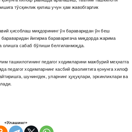
ришига тўсқинлик қилиш учун ҳам жавобгарлик
авий ҳисоблаш миқдорининг ўн бараваридан ўн беш
ш бараваридан йигирма бараваригача миқдорда жарима
қа олишга сабаб бўлиши белгиланмоқда.
лим ташкилотининг педагог ходимларини мажбурий меҳнатга
да педагог ходимларнинг касбий фаолиятига қонунга хилоф
йтиришга, шунингдек, уларнинг ҳуқуқлари, эркинликлари ва
илади.
«Улашинг»