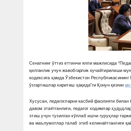
Сенатнинг ўттиз еттинчи ялпи мажлисида “Пед
қилганлик учун жавобгарлик кучайтирилиши му
кодексига ҳамда Ўзбекистон Республикасининг 
ўзгартишлар киритиш ҳақида”ги Қонун қизғин
му
Хусусан, педагогларни касбий фаолияти билан 
давом этаётганлиги, педагог ходимлар ҳудудл
этиш учун тузилган кўплаб ишчи гуруҳлар тарки
ва маълумотлар талаб этиб келинаётганлиги қа