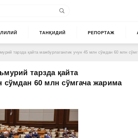
ҲЛИЛИЙ
ТАНҚИДИЙ
РЕПОРТАЖ
зда қайта мажбурлаганлик учун 45 млн сўмдан 60 млн сўмгача жарима жазоси белгиланмо
ъмурий тарзда қайта
н сўмдан 60 млн сўмгача жарима