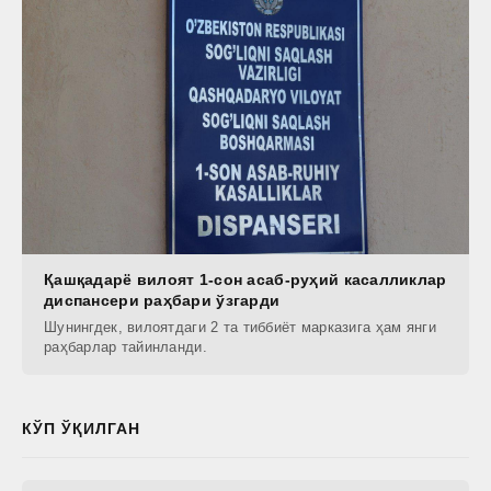
Қашқадарё вилоят 1-сон асаб-руҳий касалликлар
диспансери раҳбари ўзгарди
Шунингдек, вилоятдаги 2 та тиббиёт марказига ҳам янги
раҳбарлар тайинланди.
КЎП ЎҚИЛГАН