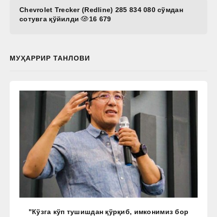
Chevrolet Trecker (Redline) 285 834 080 сўмдан
сотувга қўйилди
16 679
МУҲАРРИР ТАНЛОВИ
"Кўзга кўп тушишдан қўрқиб, имконимиз бор