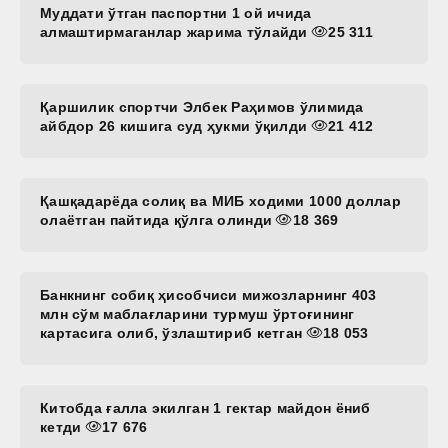
Муддати ўтган паспортни 1 ой ичида
алмаштирмаганлар жарима тўлайди
25 311
Қаршилик спортчи Элбек Раҳимов ўлимида
айбдор 26 кишига суд ҳукми ўқилди
21 412
Қашқадарёда солиқ ва МИБ ходими 1000 доллар
олаётган пайтида қўлга олинди
18 369
Банкнинг собиқ ҳисобчиси мижозларнинг 403
млн сўм маблағларини турмуш ўртоғининг
картасига олиб, ўзлаштириб кетган
18 053
Китобда ғалла экилган 1 гектар майдон ёниб
кетди
17 676