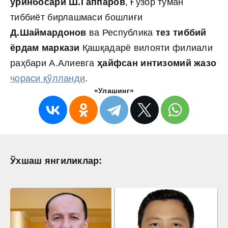
ўринбосари Ш.Гаппаров
, Ғузор туман
тиббиёт бирлашмаси бошлиғи
Д.Шаймардонов
ва Республика
тез тиббий
ёрдам маркази
Қашқадарё вилояти филиали
раҳбари А.Алиевга
ҳайфсан интизомий жазо
чораси қўлланди
.
«Улашинг»
Ўхшаш янгиликлар: