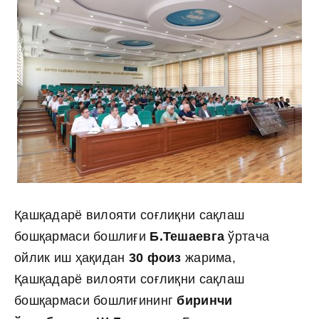
Қашқадарё вилояти соғлиқни сақлаш
бошқармаси бошлиғи
Б.Тешаевга
ўртача
ойлик иш ҳақидан
30 фоиз
жарима,
Қашқадарё вилояти соғлиқни сақлаш
бошқармаси бошлиғининг
биринчи