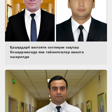
Қашқадарё вилояти соғлиқни сақлаш
бошқармасида яна тайинловлар амалга
оширилди