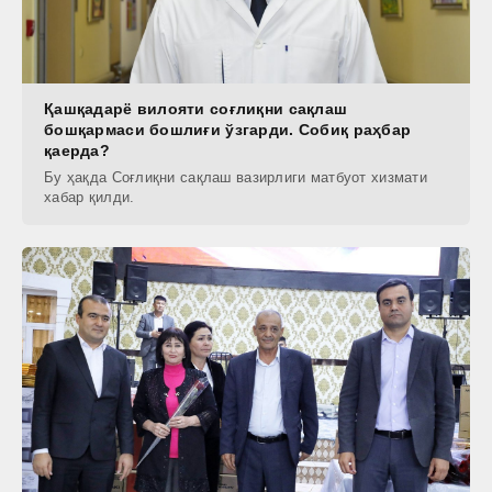
Қашқадарё вилояти соғлиқни сақлаш
бошқармаси бошлиғи ўзгарди. Собиқ раҳбар
қаерда?
Бу ҳақда Соғлиқни сақлаш вазирлиги матбуот хизмати
хабар қилди.