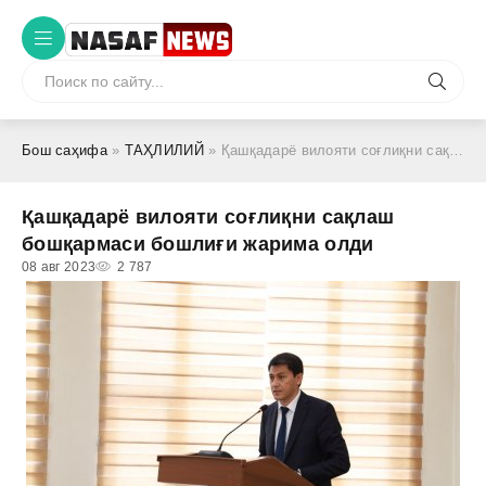
Бош саҳифа
»
ТАҲЛИЛИЙ
» Қашқадарё вилояти соғлиқни сақлаш бошқармаси бошлиғи жарима олди
Қашқадарё вилояти соғлиқни сақлаш
бошқармаси бошлиғи жарима олди
08 авг 2023
2 787