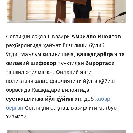
Соғлиқни сақлаш вазири
Амрилло Иноятов
раҳбарлигида ҳайъат йиғилиши бўлиб
ўтди. Маълум қилинишича,
Қашқадарёда 9 та
оилавий шифокор
пунктидан
бирортаси
ташкил этилмаган. Оилавий янги
поликлиникалар фаолиятини йўлга қўйиш
борасида Қашқадарё вилоятида
сусткашликка йўл қўйилган
, деб
хабар
берган
Соғлиқни сақлаш вазирлиги матбуот
хизмати.