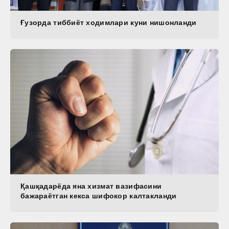
Ғузорда тиббиёт ходимлари куни нишонланди
Қашқадарёда яна хизмат вазифасини
бажараётган кекса шифокор калтакланди