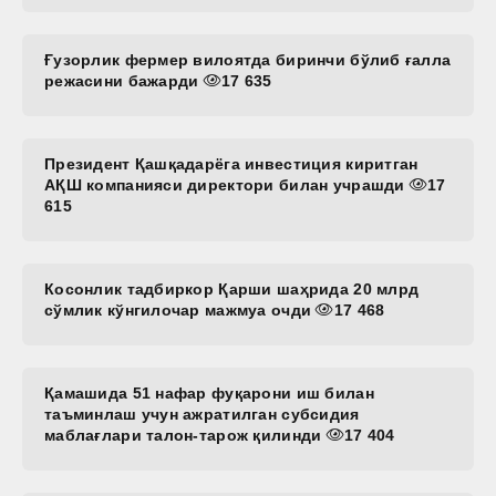
Ғузорлик фермер вилоятда биринчи бўлиб ғалла
режасини бажарди
17 635
Президент Қашқадарёга инвестиция киритган
АҚШ компанияси директори билан учрашди
17
615
Косонлик тадбиркор Қарши шаҳрида 20 млрд
сўмлик кўнгилочар мажмуа очди
17 468
Қамашида 51 нафар фуқарони иш билан
таъминлаш учун ажратилган субсидия
маблағлари талон-тарож қилинди
17 404