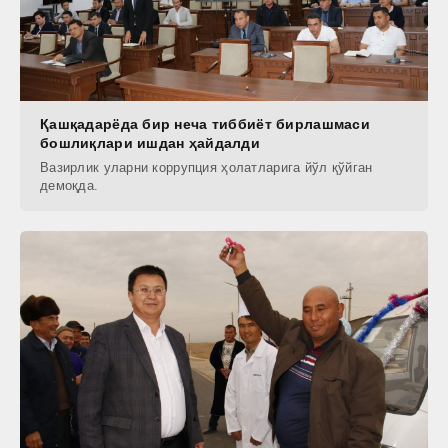
Қашқадарёда бир неча тиббиёт бирлашмаси
бошлиқлари ишдан ҳайдалди
Вазирлик уларни коррупция ҳолатларига йўл қўйган
демоқда.