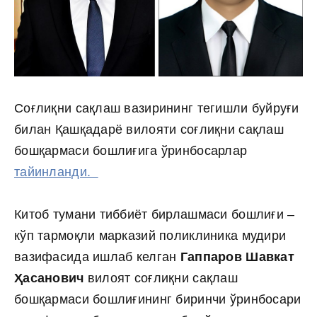
Соғлиқни сақлаш вазирининг тегишли буйруғи
билан Қашқадарё вилояти соғлиқни сақлаш
бошқармаси бошлиғига ўринбосарлар
тайинланди.
Китоб тумани тиббиёт бирлашмаси бошлиғи –
кўп тармоқли марказий поликлиника мудири
вазифасида ишлаб келган
Гаппаров Шавкат
Ҳасанович
вилоят соғлиқни сақлаш
бошқармаси бошлиғининг биринчи ўринбосари