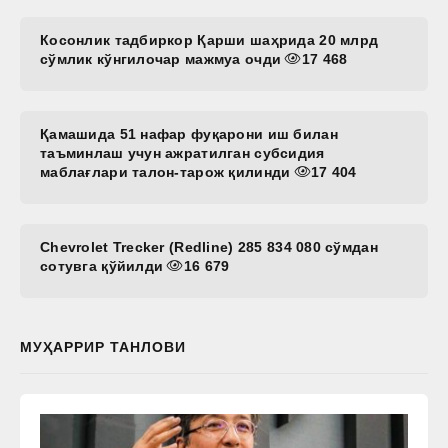
Косонлик тадбиркор Қарши шаҳрида 20 млрд
сўмлик кўнгилочар мажмуа очди
17 468
Қамашида 51 нафар фуқарони иш билан
таъминлаш учун ажратилган субсидия
маблағлари талон-тарож қилинди
17 404
Chevrolet Trecker (Redline) 285 834 080 сўмдан
сотувга қўйилди
16 679
МУҲАРРИР ТАНЛОВИ