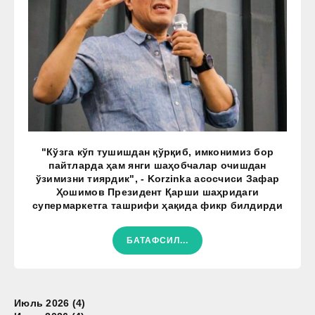
"Кўзга кўп тушишдан қўрқиб, имконимиз бор
пайтларда ҳам янги шаҳобчалар очишдан
ўзимизни тиярдик", - Korzinka асосчиси Зафар
Ҳошимов Президент Қарши шаҳридаги
супермаркетга ташрифи ҳақида фикр билдирди
БАТАФСИЛ...
Июль 2026 (4)