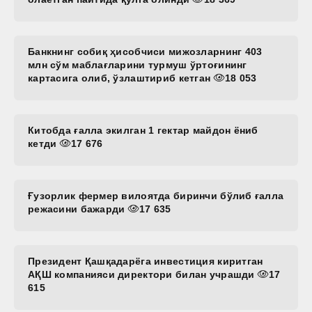
Банкнинг собиқ ҳисобчиси мижозларнинг 403
млн сўм маблағларини турмуш ўртоғининг
картасига олиб, ўзлаштириб кетган
18 053
Китобда ғалла экилган 1 гектар майдон ёниб
кетди
17 676
Ғузорлик фермер вилоятда биринчи бўлиб ғалла
режасини бажарди
17 635
Президент Қашқадарёга инвестиция киритган
АҚШ компанияси директори билан учрашди
17
615