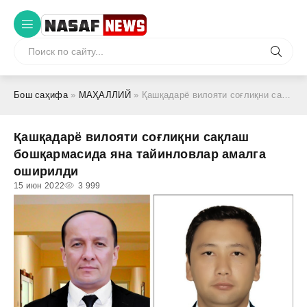
Бош саҳифа
»
МАҲАЛЛИЙ
» Қашқадарё вилояти соғлиқни сақлаш бошқармасида яна тайинловлар амалга оширилди
Қашқадарё вилояти соғлиқни сақлаш
бошқармасида яна тайинловлар амалга
оширилди
15 июн 2022
3 999