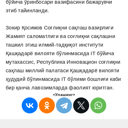
бўйича ўринбосари вазифасини бажарувчи
этиб тайинланди.
Зокир Қосимов Соғлиқни сақлаш вазирлиги
Жамият саломатлиги ва соғлиқни сақлашни
ташкил этиш илмий-тадқиқот институти
Қашқадарё вилояти бўлинмасида IT бўйича
мутахассис, Республика Инновацион соғлиқни
сақлаш миллий палатаси Қашқадарё вилояти
ҳудудий бўлинмасида IT бўлими бошлиғи каби
бир қанча лавозимларда фаолият юритган.
«Улашинг»