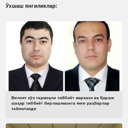
Ўхшаш янгиликлар:
Вилоят кўп тармоқли тиббиёт маркази ва Қарши
шаҳар тиббиёт бирлашмасига янги раҳбарлар
тайинланди