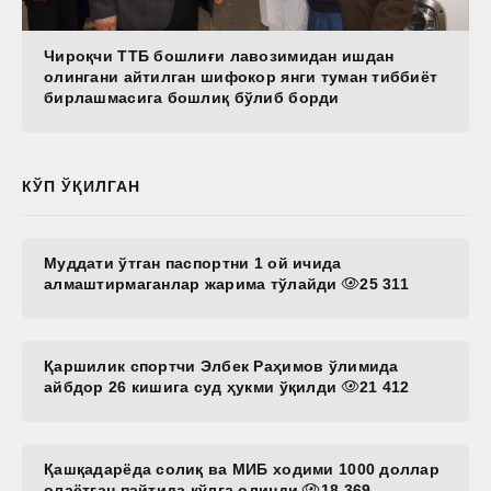
Чироқчи ТТБ бошлиғи лавозимидан ишдан
олингани айтилган шифокор янги туман тиббиёт
бирлашмасига бошлиқ бўлиб борди
КЎП ЎҚИЛГАН
Муддати ўтган паспортни 1 ой ичида
алмаштирмаганлар жарима тўлайди
25 311
Қаршилик спортчи Элбек Раҳимов ўлимида
айбдор 26 кишига суд ҳукми ўқилди
21 412
Қашқадарёда солиқ ва МИБ ходими 1000 доллар
олаётган пайтида қўлга олинди
18 369