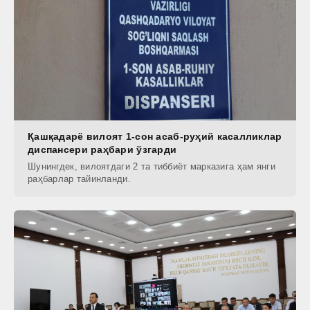
Қашқадарё вилоят 1-сон асаб-руҳий касалликлар
диспансери раҳбари ўзгарди
Шунингдек, вилоятдаги 2 та тиббиёт марказига ҳам янги
раҳбарлар тайинланди.