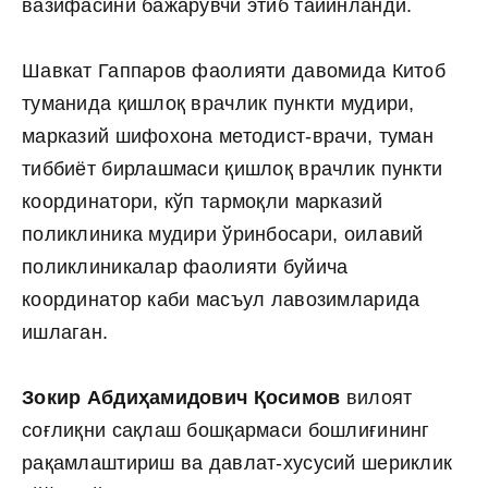
вазифасини бажарувчи этиб тайинланди.
Шавкат Гаппаров фаолияти давомида Китоб
туманида қишлоқ врачлик пункти мудири,
марказий шифохона методист-врачи, туман
тиббиёт бирлашмаси қишлоқ врачлик пункти
координатори, кўп тармоқли марказий
поликлиника мудири ўринбосари, оилавий
поликлиникалар фаолияти буйича
координатор каби масъул лавозимларида
ишлаган.
Зокир Абдиҳамидович Қосимов
вилоят
соғлиқни сақлаш бошқармаси бошлиғининг
рақамлаштириш ва давлат-хусусий шериклик