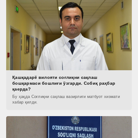
Қашқадарё вилояти соғлиқни сақлаш
бошқармаси бошлиғи ўзгарди. Собиқ раҳбар
қаерда?
Бу ҳақда Соғлиқни сақлаш вазирлиги матбуот хизмати
хабар қилди.