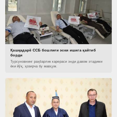
Қашқадарё ССБ бошлиғи эски ишига қайтиб
борди
Турсуновнинг раҳбарлик карераси энди давом этадими
ёки йўқ, ҳозирча бу мавҳум.