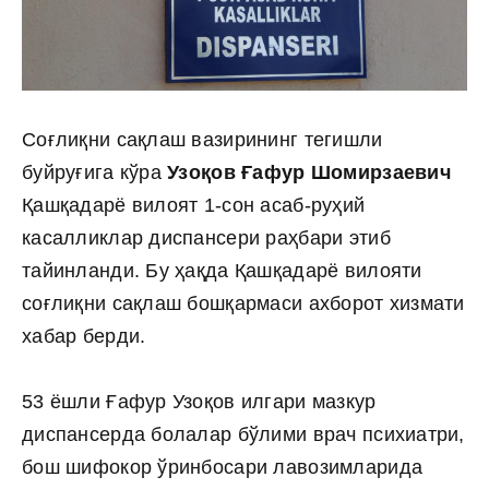
Соғлиқни сақлаш вазирининг тегишли
буйруғига кўра
Узоқов Ғафур Шомирзаевич
Қашқадарё вилоят 1-сон асаб-руҳий
касалликлар диспансери раҳбари этиб
тайинланди. Бу ҳақда Қашқадарё вилояти
соғлиқни сақлаш бошқармаси ахборот хизмати
хабар берди.
53 ёшли Ғафур Узоқов илгари мазкур
диспансерда болалар бўлими врач психиатри,
бош шифокор ўринбосари лавозимларида