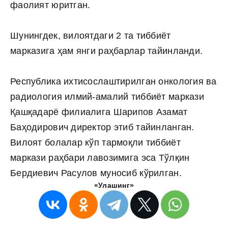
фаолият юритган.
Шунингдек, вилоятдаги 2 та тиббиёт
марказига ҳам янги раҳбарлар тайинланди.
Республика ихтисослаштирилган онкология ва
радиология илмий-амалий тиббиёт маркази
Қашқадарё филиалига Шарипов Азамат
Баҳодирович директор этиб тайинланган.
Вилоят болалар кўп тармоқли тиббиёт
маркази раҳбари лавозимига эса Тўлқин
Бердиевич Расулов муносиб кўрилган.
«Улашинг»