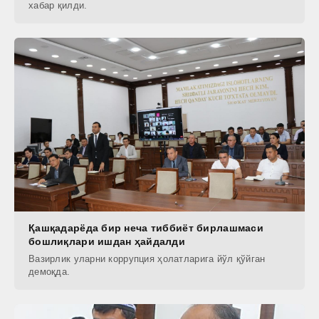
хабар қилди.
Қашқадарёда бир неча тиббиёт бирлашмаси
бошлиқлари ишдан ҳайдалди
Вазирлик уларни коррупция ҳолатларига йўл қўйган
демоқда.