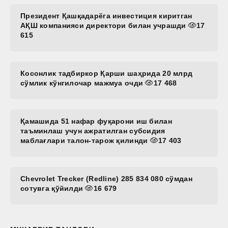
Президент Қашқадарёга инвестиция киритган
АҚШ компанияси директори билан учрашди
17
615
Косонлик тадбиркор Қарши шаҳрида 20 млрд
сўмлик кўнгилочар мажмуа очди
17 468
Қамашида 51 нафар фуқарони иш билан
таъминлаш учун ажратилган субсидия
маблағлари талон-тарож қилинди
17 403
Chevrolet Trecker (Redline) 285 834 080 сўмдан
сотувга қўйилди
16 679