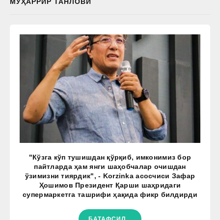
МУҲАРРИР ТАНЛОВИ
"Кўзга кўп тушишдан қўрқиб, имконимиз бор
пайтларда ҳам янги шаҳобчалар очишдан
ўзимизни тиярдик", - Korzinka асосчиси Зафар
Ҳошимов Президент Қарши шаҳридаги
супермаркетга ташрифи ҳақида фикр билдирди
БАТАФСИЛ...