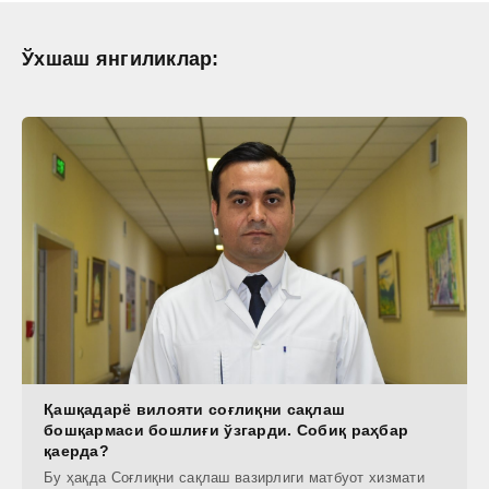
Ўхшаш янгиликлар:
Қашқадарё вилояти соғлиқни сақлаш
бошқармаси бошлиғи ўзгарди. Собиқ раҳбар
қаерда?
Бу ҳақда Соғлиқни сақлаш вазирлиги матбуот хизмати