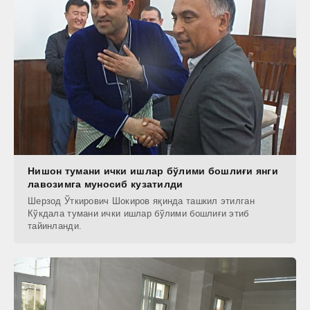
Нишон тумани ички ишлар бўлими бошлиғи янги
лавозимга муносиб кузатилди
Шерзод Ўткирович Шокиров яқинда ташкил этилган
Кўкдала тумани ички ишлар бўлими бошлиғи этиб
тайинланди.