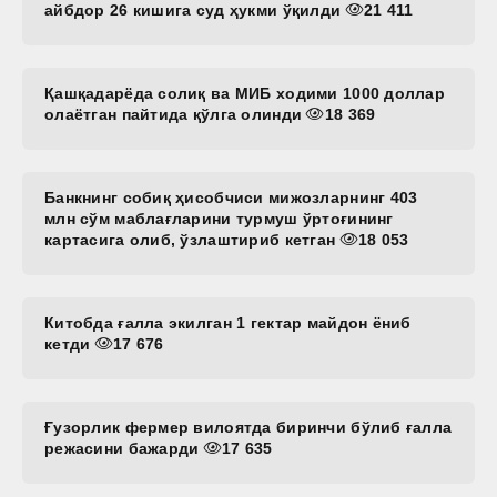
айбдор 26 кишига суд ҳукми ўқилди
21 411
Қашқадарёда солиқ ва МИБ ходими 1000 доллар
олаётган пайтида қўлга олинди
18 369
Банкнинг собиқ ҳисобчиси мижозларнинг 403
млн сўм маблағларини турмуш ўртоғининг
картасига олиб, ўзлаштириб кетган
18 053
Китобда ғалла экилган 1 гектар майдон ёниб
кетди
17 676
Ғузорлик фермер вилоятда биринчи бўлиб ғалла
режасини бажарди
17 635