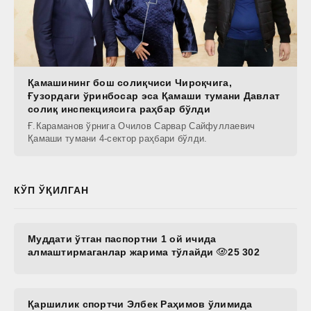
Қамашининг бош солиқчиси Чироқчига,
Ғузордаги ўринбосар эса Қамаши тумани Давлат
солиқ инспекциясига раҳбар бўлди
Ғ.Караманов ўрнига Очилов Сарвар Сайфуллаевич
Қамаши тумани 4-сектор раҳбари бўлди.
КЎП ЎҚИЛГАН
Муддати ўтган паспортни 1 ой ичида
алмаштирмаганлар жарима тўлайди
25 302
Қаршилик спортчи Элбек Раҳимов ўлимида