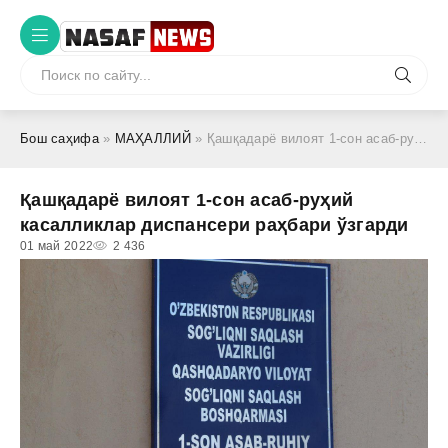
Бош саҳифа
»
МАҲАЛЛИЙ
» Қашқадарё вилоят 1-сон асаб-руҳий касалликлар диспансери раҳбари ўзгарди
Қашқадарё вилоят 1-сон асаб-руҳий
касалликлар диспансери раҳбари ўзгарди
01 май 2022
2 436