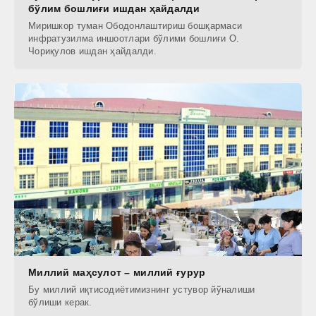
бўлим бошлиғи ишдан ҳайдалди
Миришкор туман Ободонлаштириш бошқармаси
инфратузилма иншоотлари бўлими бошлиғи О.
Чориқулов ишдан ҳайдалди.
Миллий маҳсулот – миллий ғурур
Бу миллий иқтисодиётимизнинг устувор йўналиши
бўлиши керак.