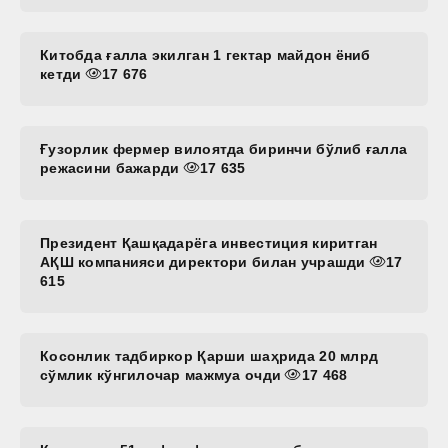
Китобда ғалла экилган 1 гектар майдон ёниб
кетди
17 676
Ғузорлик фермер вилоятда биринчи бўлиб ғалла
режасини бажарди
17 635
Президент Қашқадарёга инвестиция киритган
АҚШ компанияси директори билан учрашди
17
615
Косонлик тадбиркор Қарши шаҳрида 20 млрд
сўмлик кўнгилочар мажмуа очди
17 468