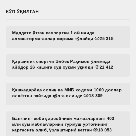
КЎП ЎҚИЛГАН
Муддати ўтган паспортни 1 ой ичида
алмаштирмаганлар жарима тўлайди
25 315
Қаршилик спортчи Элбек Раҳимов ўлимида
айбдор 26 кишига суд ҳукми ўқилди
21 412
Қашқадарёда солиқ ва МИБ ходими 1000 доллар
олаётган пайтида қўлга олинди
18 369
Банкнинг собиқ ҳисобчиси мижозларнинг 403
млн сўм маблағларини турмуш ўртоғининг
картасига олиб, ўзлаштириб кетган
18 053