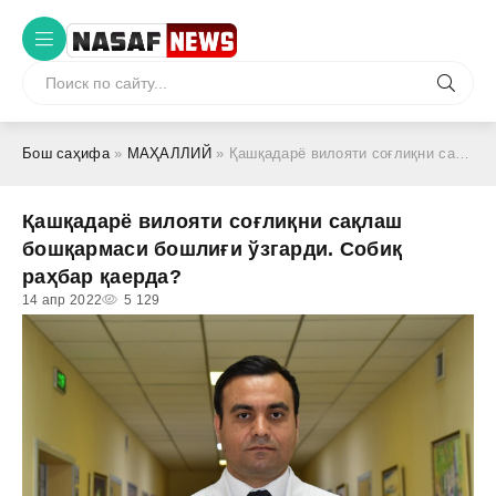
Бош саҳифа
»
МАҲАЛЛИЙ
» Қашқадарё вилояти соғлиқни сақлаш бошқармаси бошлиғи ўзгарди. Собиқ раҳбар қаерда?
Қашқадарё вилояти соғлиқни сақлаш
бошқармаси бошлиғи ўзгарди. Собиқ
раҳбар қаерда?
14 апр 2022
5 129