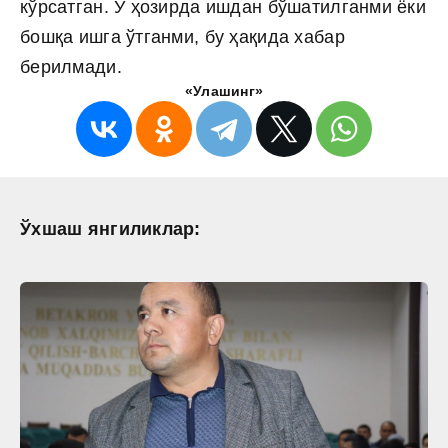
кўрсатган. У ҳозирда ишдан бўшатилганми ёки
бошқа ишга ўтганми, бу ҳақида хабар
берилмади.
«Улашинг»
Ўхшаш янгиликлар: