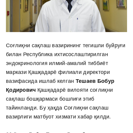
Cоғлиқни сақлаш вазирининг тегишли буйруғи
билан Республика ихтисослаштирилган
эндокринология илмий-амалий тиббиёт
маркази Қашқадарё филиали директори
вазифасида ишлаб келган
Тешаев Бобур
Қодирович
Қашқадарё вилояти соғлиқни
сақлаш бошқармаси бошлиғи этиб
тайинланди. Бу ҳақда Соғлиқни сақлаш
вазирлиги матбуот хизмати хабар қилди.