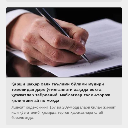
Қарши шаҳар халқ таълими бўлими мудири
томонидан дарс ўтилганлиги ҳақида сохта
ҳужжатлар таёрланиб, маблағлар талон-торож
қилингани айтилмоқда
Жиноят кодексининг 167 ва 209-моддалари билан жиноят
иши қўзғатилиб, ҳозирда тергов ҳаракатлари олиб
борилмоқда.