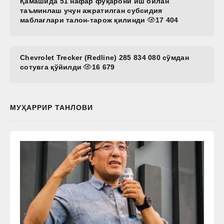
Қамашида 51 нафар фуқарони иш билан
таъминлаш учун ажратилган субсидия
маблағлари талон-тарож қилинди
17 404
Chevrolet Trecker (Redline) 285 834 080 сўмдан
сотувга қўйилди
16 679
МУҲАРРИР ТАНЛОВИ