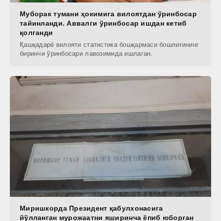
Муборак тумани ҳокимига вилоятдан ўринбосар
тайинланди. Аввалги ўринбосар ишдан кетиб
қолганди
Қашқадарё вилояти статистика бошқармаси бошлиғининг
биринчи ўринбосари лавозимида ишлаган.
Миришкорда Президент қабулхонасига
йўлланган мурожаатни яширинча ёпиб юборган