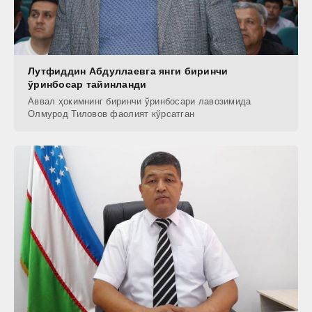
Лутфиддин Абдуллаевга янги биринчи
ўринбосар тайинланди
Аввал ҳокимнинг биринчи ўринбосари лавозимида
Олмурод Тиловов фаолият кўрсатган