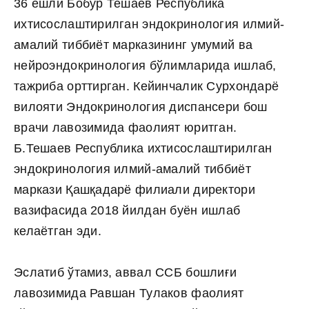
36 ёшли Бобур Тешаев Республика
ихтисослаштирилган эндокринология илмий-
амалий тиббиёт марказининг умумий ва
нейроэндокринология бўлимларида ишлаб,
тажриба орттирган. Кейинчалик Сурхондарё
вилояти Эндокринология диспансери бош
врачи лавозимида фаолият юритган.
Б.Тешаев Республика ихтисослаштирилган
эндокринология илмий-амалий тиббиёт
маркази Қашқадарё филиали директори
вазифасида 2018 йилдан буён ишлаб
келаётган эди.
Эслатиб ўтамиз, аввал ССБ бошлиғи
лавозимида Равшан Тулаков фаолият