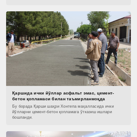
Қаршида ички йўллар асфальт эмас, цемент-
бетон қопламаси билан таъмирланмоқда
Бу борада Қарши шаҳри Хонтепа маҳалласида ички
йўлларни цемент-бетон қопламага ўтказиш ишлари
бошланди.