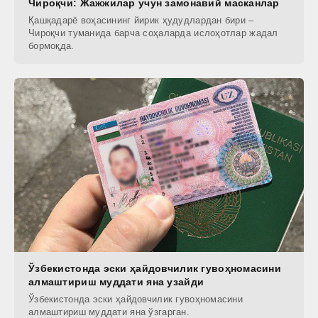
Чироқчи: Жажжилар учун замонавий масканлар
Қашқадарё воҳасининг йирик ҳудудлардан бири –
Чироқчи туманида барча соҳаларда ислоҳотлар жадал
бормоқда.
Ўзбекистонда эски ҳайдовчилик гувоҳномасини
алмаштириш муддати яна узайди
Ўзбекистонда эски ҳайдовчилик гувоҳномасини
алмаштириш муддати яна ўзгарган.