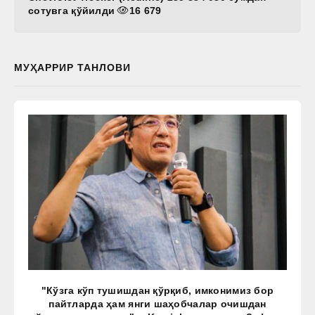
сотувга қўйилди
16 679
МУҲАРРИР ТАНЛОВИ
"Кўзга кўп тушишдан қўрқиб, имконимиз бор
пайтларда ҳам янги шаҳобчалар очишдан