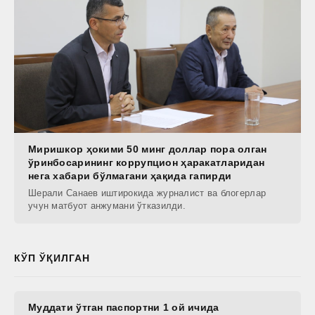
Миришкор ҳокими 50 минг доллар пора олган
ўринбосарининг коррупцион ҳаракатларидан
нега хабари бўлмагани ҳақида гапирди
Шерали Санаев иштирокида журналист ва блогерлар
учун матбуот анжумани ўтказилди.
КЎП ЎҚИЛГАН
Муддати ўтган паспортни 1 ой ичида