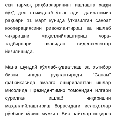
ёки тармоқ раҳбарларининг ишлашга ҳаққи
йўқ”, дея таъкидлаб ўтган эди давлатимиз
раҳбари 11 март кунида ўтказилган саноат
кооперациясини ривожлантириш ва ишлаб
чиқаришни маҳаллийлаштириш чора-
тадбирлари юзасидан видеоселектор
йиғилишида.
Мана шундай қўллаб-қувватлаш ва эътибор
бизни янада руҳлантиради. “Санам”
фабрикасида амалга оширилаётган ишлар
мисолида Президентимиз томонидан илгари
сурилган ишлаб чиқаришни
маҳаллийлаштириш борасидаги ислоҳотлар
рўёбини кўриш мумкин. Бир пайтлар инқироз