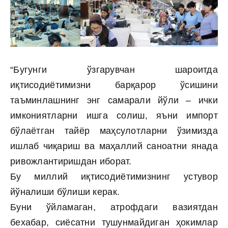
“Бугунги ўзгарувчан шароитда
иқтисодиётимизни барқарор ўсишини
таъминлашнинг энг самарали йўли – ички
имкониятларни ишга солиш, яъни импорт
бўлаётган тайёр маҳсулотларни ўзимизда
ишлаб чиқариш ва маҳаллий саноатни янада
ривожлантиришдан иборат.
Бу миллий иқтисодиётимизнинг устувор
йўналиши бўлиши керак.
Буни ўйламаган, атрофдаги вазиятдан
бехабар, сиёсатни тушунмайдиган ҳокимлар