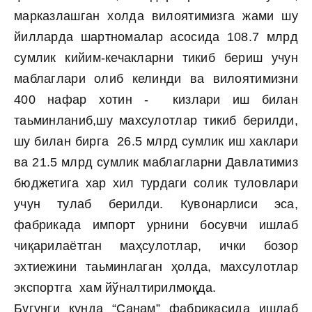
марказлашган холда вилоятимизга жами шу
йилларда шартномалар асосида 108.7 млрд
сумлик кийим-кечакларни тикиб бериш учун
маблаглари олиб келинди ва вилоятимизни
400 нафар хотин - кизлари иш билан
таьминланиб,шу махсулотлар тикиб берилди,
шу билан бирга 26.5 млрд сумлик иш хаклари
ва 21.5 млрд сумлик маблагларни Давлатимиз
бюджетига хар хил турдаги солик туловлари
учун тулаб берилди. Кувонарлиси эса,
фабрикада импорт урнини босувчи ишлаб
чиқарилаётган маҳсулотлар, ички бозор
эхтиежини таьминлаган ҳолда, махсулотлар
экспортга хам йўналтирилмоқда.
Бугунги кунда “Санам” фабрикасида ишлаб