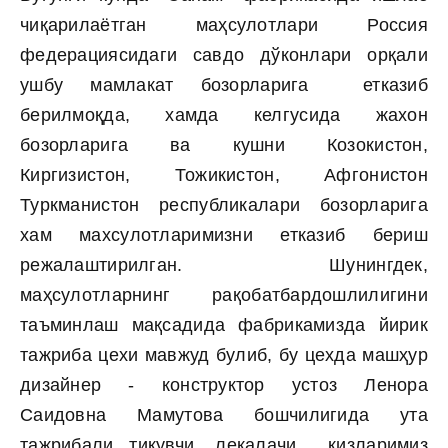
чиқарилаётган маҳсулотлари Россия
федерациясидаги савдо дўконлари орқали
ушбу мамлакат бозорларига етказиб
берилмоқда, хамда келгусида жахон
бозорларига ва кушни Козокистон,
Киргизистон, Тожикистон, Афгонистон
Туркманистон республикалари бозорларига
хам махсулотларимизни етказиб бериш
режалаштирилган. Шунингдек,
маҳсулотларнинг рақобатбардошлилигини
таъминлаш мақсадида фабрикамизда йирик
тажриба цехи мавжуд булиб, бу цехда машҳур
дизайнер - конструктор устоз Ленора
Саидовна Мамутова бошчилигида ута
тажрибали тикувчи, лекалачи кизларимиз