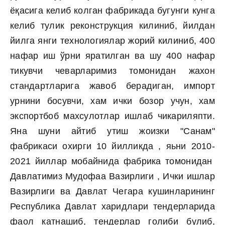
ёқасига келиб колган фабрикада бугунги кунга
келиб тулик реконструкция килиниб, йилдан
йилга янги технологиялар жорий килиниб, 400
нафар иш ўрни яратилган ва шу 400 нафар
тикувчи чеварларимиз томонидан жахон
стандартларига жавоб берадиган, импорт
урнини босувчи, хам ички бозор учун, хам
экспортбоб махсулотлар ишлаб чикариляпти.
Яна шуни айтиб утиш жоизки "Санам"
фабрикаси охирги 10 йилликда , яьни 2010-
2021 йиллар мобайнида фабрика томонидан
Давлатимиз Мудофаа Вазирлиги , Ички ишлар
Вазирлиги ва Давлат Чегара кушинларининг
Республика Давлат харидлари тендерларида
фаол катнашиб, тендерлар голиби булиб,