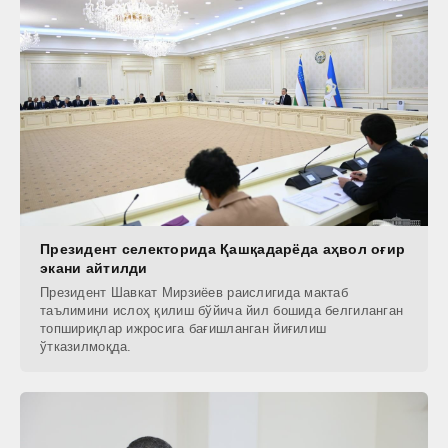
Президент селекторида Қашқадарёда аҳвол оғир
экани айтилди
Президент Шавкат Мирзиёев раислигида мактаб
таълимини ислоҳ қилиш бўйича йил бошида белгиланган
топшириқлар ижросига бағишланган йиғилиш
ўтказилмоқда.