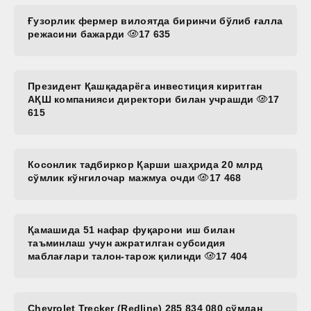
Ғузорлик фермер вилоятда биринчи бўлиб ғалла
режасини бажарди
17 635
Президент Қашқадарёга инвестиция киритган
АҚШ компанияси директори билан учрашди
17
615
Косонлик тадбиркор Қарши шаҳрида 20 млрд
сўмлик кўнгилочар мажмуа очди
17 468
Қамашида 51 нафар фуқарони иш билан
таъминлаш учун ажратилган субсидия
маблағлари талон-тарож қилинди
17 404
Chevrolet Trecker (Redline) 285 834 080 сўмдан