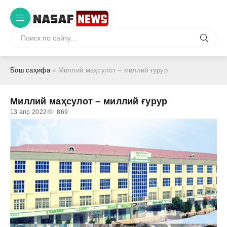
Бош саҳифа
» Миллий маҳсулот – миллий ғурур
Миллий маҳсулот – миллий ғурур
13 апр 2022
869