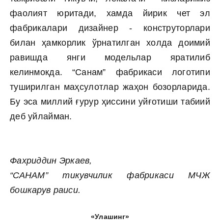
фаолият юритади, хамда йирик чет эл
фабрикалари дизайнер - конструторлари
билан ҳамкорлик ўрнатилган холда доимий
равишда янги модельлар яратилиб
келинмокда. “Санам” фабрикаси логотипи
туширилган маҳсулотлар жаҳон бозорларида.
Бу эса миллий ғурур ҳиссини уйғотиши табиий
деб уйлайман.
Фахриддин Эркаев,
“САНАМ” тикувчилик фабрикаси МЧЖ
бошкарув раиси.
«Улашинг»