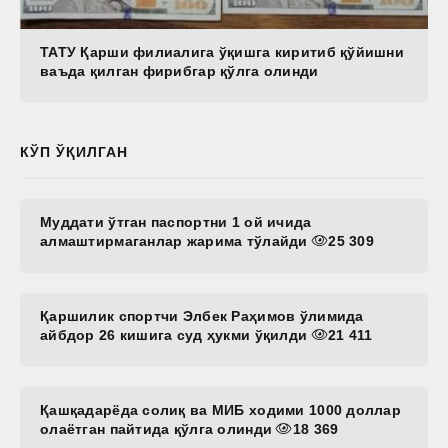
ТАТУ Қарши филиалига ўқишга киритиб қўйишни
ваъда қилган фирибгар қўлга олинди
КЎП ЎҚИЛГАН
Муддати ўтган паспортни 1 ой ичида
алмаштирмаганлар жарима тўлайди
25 309
Қаршилик спортчи Элбек Раҳимов ўлимида
айбдор 26 кишига суд ҳукми ўқилди
21 411
Қашқадарёда солиқ ва МИБ ходими 1000 доллар
олаётган пайтида қўлга олинди
18 369