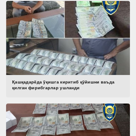
Қашқадарёда ўқишга киритиб қўйишни ваъда
қилган фирибгарлар ушланди