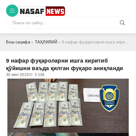
Бош саҳифа
»
ТАҲЛИЛИЙ
» 9 нафар фуқароларни ишга киритиб қўйишни ваъда қилган фуқаро аниқланди
9 нафар фуқароларни ишга киритиб
қўйишни ваъда қилган фуқаро аниқланди
30 июл 2023
3 136