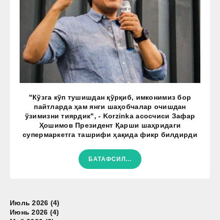
"Кўзга кўп тушишдан қўрқиб, имконимиз бор
пайтларда ҳам янги шаҳобчалар очишдан
ўзимизни тиярдик", - Korzinka асосчиси Зафар
Ҳошимов Президент Қарши шаҳридаги
супермаркетга ташрифи ҳақида фикр билдирди
БАТАФСИЛ...
Июль 2026 (4)
Июнь 2026 (4)