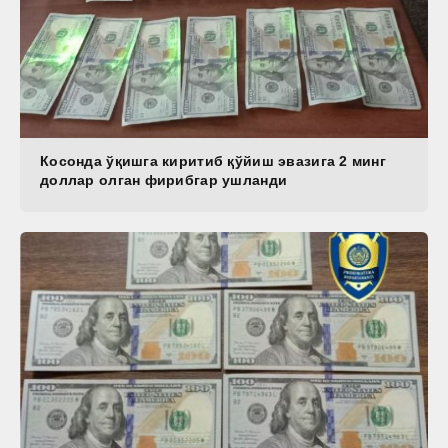
Косонда ўқишга киритиб қўйиш эвазига 2 минг
доллар олган фирибгар ушланди