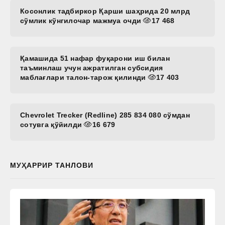
Косонлик тадбиркор Қарши шаҳрида 20 млрд
сўмлик кўнгилочар мажмуа очди
17 468
Қамашида 51 нафар фуқарони иш билан
таъминлаш учун ажратилган субсидия
маблағлари талон-тарож қилинди
17 403
Chevrolet Trecker (Redline) 285 834 080 сўмдан
сотувга қўйилди
16 679
МУҲАРРИР ТАНЛОВИ