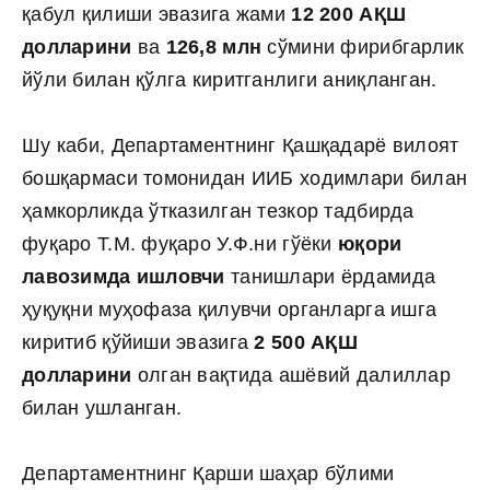
қабул қилиши эвазига жами
12 200 АҚШ
долларини
ва
126,8 млн
сўмини фирибгарлик
йўли билан қўлга киритганлиги аниқланган.
Шу каби, Департаментнинг Қашқадарё вилоят
бошқармаси томонидан ИИБ ходимлари билан
ҳамкорликда ўтказилган тезкор тадбирда
фуқаро Т.М. фуқаро У.Ф.ни гўёки
юқори
лавозимда ишловчи
танишлари ёрдамида
ҳуқуқни муҳофаза қилувчи органларга ишга
киритиб қўйиши эвазига
2 500 АҚШ
долларини
олган вақтида ашёвий далиллар
билан ушланган.
Департаментнинг Қарши шаҳар бўлими