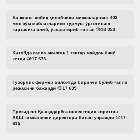
Банкнинг собиқ ҳисобчиси мижозларнинг 403
млн сўм маблағларини турмуш ўртоғининг
картасига олиб, ўзлаштириб кетган
18 053
Китобда ғалла экилган 1 гектар майдон ёниб
кетди
17 676
Ғузорлик фермер вилоятда биринчи бўлиб ғалла
режасини бажарди
17 635
Президент Қашқадарёга инвестиция киритган
АҚШ компанияси директори билан учрашди
17
615