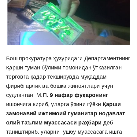
Бош прокуратура ҳузуридаги Департаментнинг
Қарши туман бўлими томонидан ўтказилган
терговга қадар текширувда муқаддам
фирибгарлик ва бошқа жиноятлари учун
судланган М.П.
9 нафар фуқаронинг
ишончига кириб, уларга ўзини гўёки
Қарши
замонавий ижтимоий гуманитар нодавлат
олий таълим муассасаси раҳбари
деб
таништириб, уларни ушбу муассасага ишга