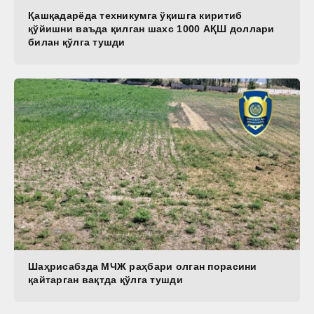
Қашқадарёда техникумга ўқишга киритиб
қўйишни ваъда қилган шахс 1000 АҚШ доллари
билан қўлга тушди
Шаҳрисабзда МЧЖ раҳбари олган порасини
қайтарган вақтда қўлга тушди