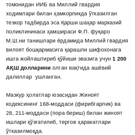
томонидан ИИБ ва Миллий гвардия
ходимлари билан ҳамкорликда ўтказилган
тезкор тадбирда эса Қарши шаҳар марказий
поликлиникаси ҳамшираси Ф.П. фуқаро
М.Ш.ни танишлари ёрдамида Миллий гвардия
вилоят бошқармасига қарашли шифохонага
ишга жойлаштириб қўйиши эвазига учун
1 200
АҚШ долларини
олган вақтида ашёвий
далиллар ушланган.
Мазкур ҳолатлар юзасидан Жиноят
кодексининг 168-моддаси (фирибгарлик) ва
28, 211-моддаси (пора бериш) билан жиноят
ишлари қўзғатилиб, тергов ҳаракатлари
ўтказилмоқда.