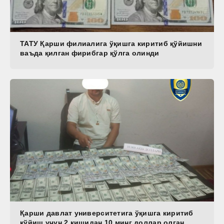
ТАТУ Қарши филиалига ўқишга киритиб қўйишни
ваъда қилган фирибгар қўлга олинди
Қарши давлат университетига ўқишга киритиб
қўйиш учун 2 кишидан 10 минг доллар олган