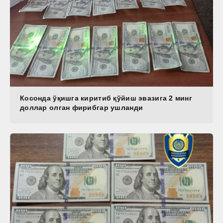
Косонда ўқишга киритиб қўйиш эвазига 2 минг
доллар олган фирибгар ушланди