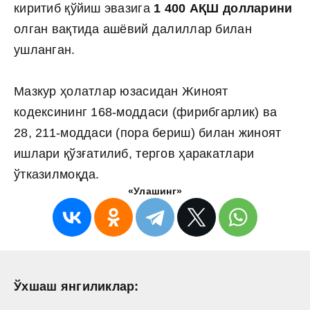
киритиб қўйиш эвазига
1 400 АҚШ долларини
олган вақтида ашёвий далиллар билан
ушланган.
Мазкур ҳолатлар юзасидан Жиноят
кодексининг 168-моддаси (фирибгарлик) ва
28, 211-моддаси (пора бериш) билан жиноят
ишлари қўзғатилиб, тергов ҳаракатлари
ўтказилмоқда.
«Улашинг»
Ўхшаш янгиликлар: