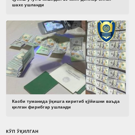
шахс ушланди
Касби туманида ўқишга киритиб қўйишни ваъда
қилган фирибгар ушланди
КЎП ЎҚИЛГАН