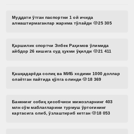
Муддати ўтган паспортни 1 ой ичида
алмаштирмаганлар жарима тўлайди
25 305
Қаршилик спортчи Элбек Раҳимов ўлимида
айбдор 26 кишига суд ҳукми ўқилди
21 411
Қашқадарёда солиқ ва МИБ ходими 1000 доллар
олаётган пайтида қўлга олинди
18 369
Банкнинг собиқ ҳисобчиси мижозларнинг 403
млн сўм маблағларини турмуш ўртоғининг
картасига олиб, ўзлаштириб кетган
18 053