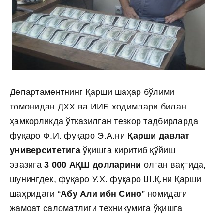
Департаментнинг Қарши шаҳар бўлими
томонидан ДХХ ва ИИБ ходимлари билан
ҳамкорликда ўтказилган тезкор тадбирларда
фуқаро Ф.И. фуқаро Э.А.ни
Қарши давлат
университетига
ўқишга киритиб қўйиш
эвазига
3 000 АҚШ долларини
олган вақтида,
шунингдек, фуқаро У.Х. фуқаро Ш.Қ.ни Қарши
шаҳридаги “
Абу Али ибн Сино
” номидаги
жамоат саломатлиги техникумига ўқишга