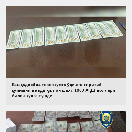
Қашқадарёда техникумга ўқишга киритиб
қўйишни ваъда қилган шахс 1000 АҚШ доллари
билан қўлга тушди