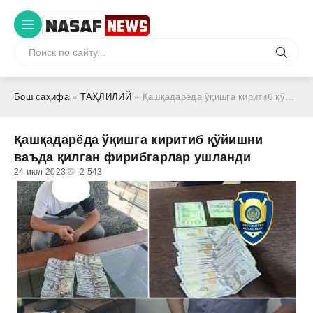
Бош саҳифа
»
ТАҲЛИЛИЙ
» Қашқадарёда ўқишга киритиб қўйишни ваъда қилган фирибгарлар ушланди
Қашқадарёда ўқишга киритиб қўйишни
ваъда қилган фирибгарлар ушланди
24 июл 2023
2 543