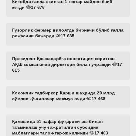
Китобда ғалла экилган 1 гектар майдон ёниб
кетди
17 676
Ғузорлик фермер вилоятда биринчи бўлиб ғалла
режасини бажарди
17 635
Президент Қашқадарёга инвестиция киритган
АҚШ компанияси директори билан учрашди
17
615
Косонлик тадбиркор Қарши шаҳрида 20 млрд
сўмлик кўнгилочар мажмуа очди
17 468
Қамашида 51 нафар фуқарони иш билан
таъминлаш учун ажратилган субсидия
маблағлари талон-тарож қилинди
17 403