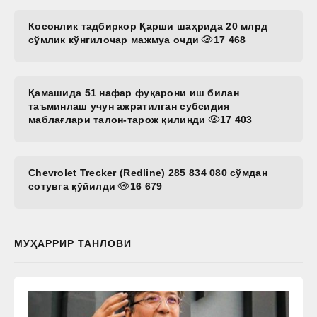
Косонлик тадбиркор Қарши шаҳрида 20 млрд
сўмлик кўнгилочар мажмуа очди
17 468
Қамашида 51 нафар фуқарони иш билан
таъминлаш учун ажратилган субсидия
маблағлари талон-тарож қилинди
17 403
Chevrolet Trecker (Redline) 285 834 080 сўмдан
сотувга қўйилди
16 679
МУҲАРРИР ТАНЛОВИ