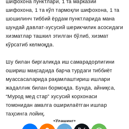
шифохона пунктлари, 1 та марказий
шифохона, 1 та кўп тармоқли шифохона, 1 та
шошилинч тиббий ёрдам пунктларида мана
шундай давлат-хусусий шерикчилик асосидаги
хизматлар ташкил этилган бўлиб, хизмат
кўрсатиб келмоқда.
Шу билан биргаликда иш самарадорлигини
ошириш мақсадида барча турдаги тиббиёт
муассасаларида рақамлаштириш ишлари
жадаллик билан бормоқда. Бунда, айниқса,
“Мурод мед стар” хусусий корхонаси
томонидан амалга оширилаётган ишлар
таҳсинга лойиқ.
«Улашинг»