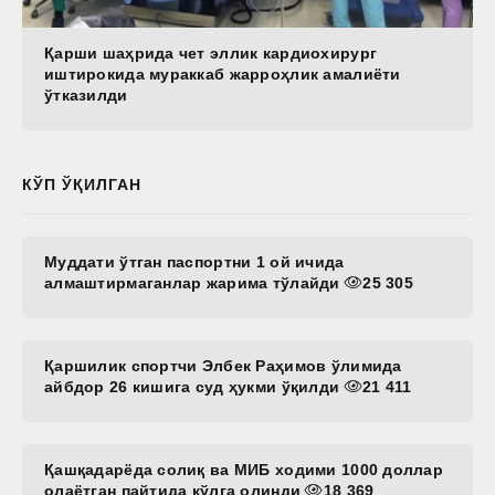
Қарши шаҳрида чет эллик кардиохирург
иштирокида мураккаб жарроҳлик амалиёти
ўтказилди
КЎП ЎҚИЛГАН
Муддати ўтган паспортни 1 ой ичида
алмаштирмаганлар жарима тўлайди
25 305
Қаршилик спортчи Элбек Раҳимов ўлимида
айбдор 26 кишига суд ҳукми ўқилди
21 411
Қашқадарёда солиқ ва МИБ ходими 1000 доллар
олаётган пайтида қўлга олинди
18 369