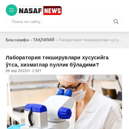
Бош саҳифа
»
ТАҲЛИЛИЙ
» Лаборатория текширувлари хусусийга ўтса, хизматлар пуллик бўладими?
Лаборатория текширувлари хусусийга
ўтса, хизматлар пуллик бўладими?
09 апр 2023
2 927