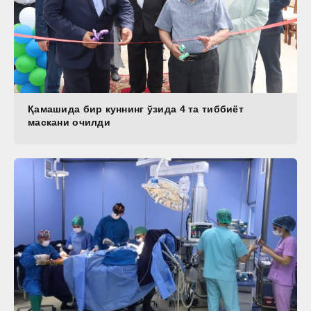
Қамашида бир куннинг ўзида 4 та тиббиёт
маскани очилди