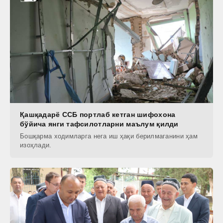
Қашқадарё ССБ портлаб кетган шифохона
бўйича янги тафсилотларни маълум қилди
Бошқарма ходимларга нега иш ҳақи берилмаганини ҳам
изоҳлади.