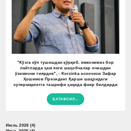
"Кўзга кўп тушишдан қўрқиб, имконимиз бор
пайтларда ҳам янги шаҳобчалар очишдан
ўзимизни тиярдик", - Korzinka асосчиси Зафар
Ҳошимов Президент Қарши шаҳридаги
супермаркетга ташрифи ҳақида фикр билдирди
БАТАФСИЛ...
Июль 2026 (4)
Июнь 2026 (4)