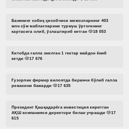
Банкнинг собиқ ҳисобчиси мижозларнинг 403
млн сўм маблағларини турмуш ўртоғининг
картасига олиб, ўзлаштириб кетган
18 053
Китобда ғалла экилган 1 гектар майдон ёниб
кетди
17 676
Ғузорлик фермер вилоятда биринчи бўлиб ғалла
режасини бажарди
17 635
Президент Қашқадарёга инвестиция киритган
АҚШ компанияси директори билан учрашди
17
615