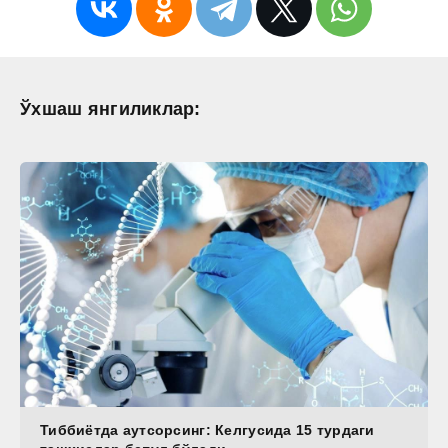
Ўхшаш янгиликлар:
Тиббиётда аутсорсинг: Келгусида 15 турдаги