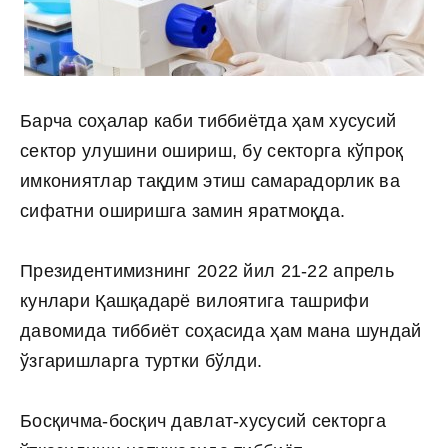
Барча соҳалар каби тиббиётда ҳам хусусий
сектор улушини ошириш, бу секторга кўпроқ
имкониятлар тақдим этиш самарадорлик ва
сифатни оширишга замин яратмоқда.
Президентимизнинг 2022 йил 21-22 апрель
кунлари Қашқадарё вилоятига ташрифи
давомида тиббиёт соҳасида ҳам мана шундай
ўзгаришларга туртки бўлди.
Босқичма-босқич давлат-хусусий секторга