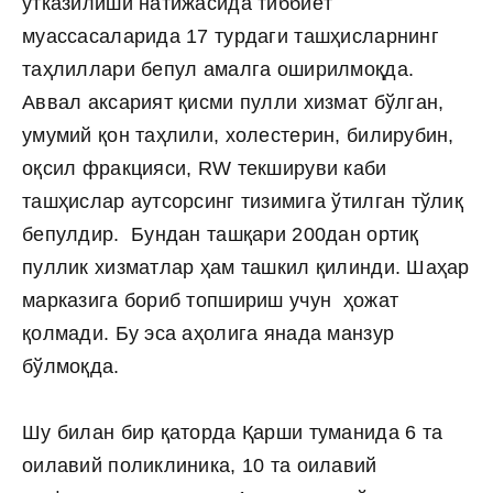
ўтказилиши натижасида тиббиёт
муассасаларида 17 турдаги ташҳисларнинг
таҳлиллари бепул амалга оширилмоқда.
Аввал аксарият қисми пулли хизмат бўлган,
умумий қон таҳлили, холестерин, билирубин,
оқсил фракцияси, RW текшируви каби
ташҳислар аутсорсинг тизимига ўтилган тўлиқ
бепулдир. Бундан ташқари 200дан ортиқ
пуллик хизматлар ҳам ташкил қилинди. Шаҳар
марказига бориб топшириш учун ҳожат
қолмади. Бу эса аҳолига янада манзур
бўлмоқда.
Шу билан бир қаторда Қарши туманида 6 та
оилавий поликлиника, 10 та оилавий