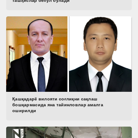
ташҳислар бепул бўлади
Қашқадарё вилояти соғлиқни сақлаш
бошқармасида яна тайинловлар амалга
оширилди