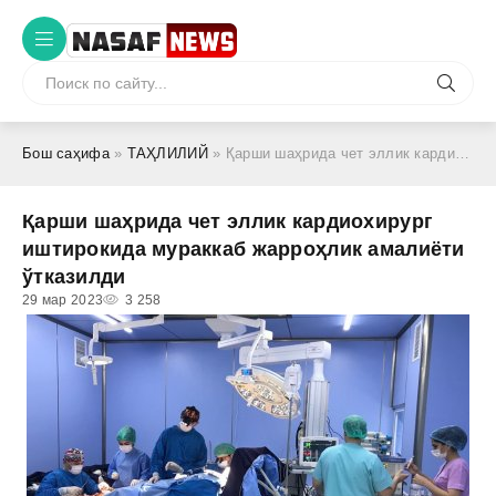
Бош саҳифа
»
ТАҲЛИЛИЙ
» Қарши шаҳрида чет эллик кардиохирург иштирокида мураккаб жарроҳлик амалиёти ўтказилди
Қарши шаҳрида чет эллик кардиохирург
иштирокида мураккаб жарроҳлик амалиёти
ўтказилди
29 мар 2023
3 258