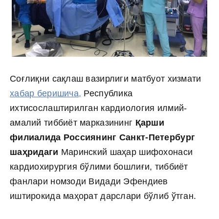
Соғлиқни сақлаш вазирлиги матбуот хизмати
хабар беришича,
Республика
ихтисослаштирилган кардиология илмий-
амалий тиббиёт марказининг
Қарши
филиалида Россиянинг Санкт-Петербург
шаҳридаги
Маринский шаҳар шифохонаси
кардиохирургия бўлими бошлиғи, тиббиёт
фанлари номзоди Видади Эфендиев
иштирокида маҳорат дарслари бўлиб ўтган.