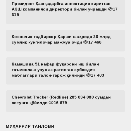
Президент Қашқадарёга инвестиция киритган
АҚШ компанияси директори билан учрашди
17
615
Косонлик тадбиркор Қарши шаҳрида 20 млрд
сўмлик кўнгилочар мажмуа очди
17 468
Қамашида 51 нафар фуқарони иш билан
таъминлаш учун ажратилган субсидия
маблағлари талон-тарож қилинди
17 403
Chevrolet Trecker (Redline) 285 834 080 сўмдан
сотувга қўйилди
16 679
МУҲАРРИР ТАНЛОВИ