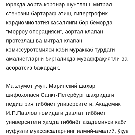
юракда аорта-коронар шунтлаш, митрал
стенозни бартараф этиш, гипертрофик
кардиомиопатия касаллиги бор беморда
“Морроу операцияси”, аортал клапан
протезлаш ва митрал клапан
комиссуротомияси каби мураккаб турдаги
амалиётларни биргаликда муваффақиятли ва
асоратсиз бажардик.
Маълумот учун, Маринский шаҳар
шифохонаси Санкт-Петербург шаҳридаги
педиатрия тиббиёт университети, Академик
И.П.Павлов номидаги давлат тиббиёт
университети ҳамда тиббиёт академияси каби
нуфузли муассасаларнинг илмий-амалий, ўқув