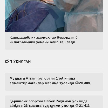
Қашқадарёлик жарроҳлар бемордан 5
килограммлик ўсмани олиб ташлади
КЎП ЎҚИЛГАН
Муддати ўтган паспортни 1 ой ичида
алмаштирмаганлар жарима тўлайди
25 309
Қаршилик спортчи Элбек Раҳимов ўлимида
айбдор 26 кишига суд ҳукми ўқилди
21 411