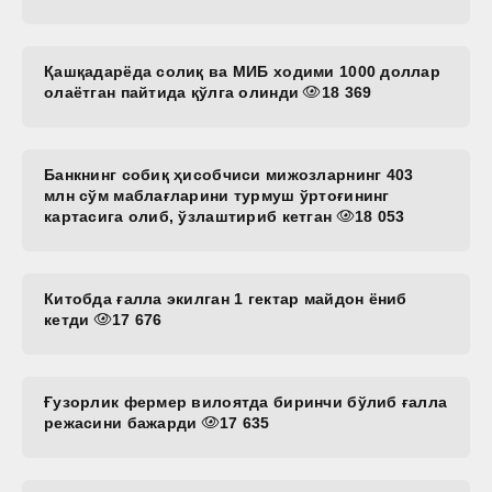
Қашқадарёда солиқ ва МИБ ходими 1000 доллар
олаётган пайтида қўлга олинди
18 369
Банкнинг собиқ ҳисобчиси мижозларнинг 403
млн сўм маблағларини турмуш ўртоғининг
картасига олиб, ўзлаштириб кетган
18 053
Китобда ғалла экилган 1 гектар майдон ёниб
кетди
17 676
Ғузорлик фермер вилоятда биринчи бўлиб ғалла
режасини бажарди
17 635