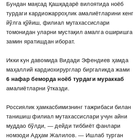
Бундан мақсад Қашқадарё вилоятида ноёб
турдаги кардиожарроҳлик амалиётларини кенг
йўлга қўйиш, филиал мутахассислари
томонидан уларни мустақил амалга оширишга
замин яратишдан иборат.
Икки кун давомида Видади Эфендиев ҳамда
маҳаллий кардиохирурглар биргаликда жами
6 нафар беморда ноёб турдаги мураккаб
амалиётларни ўтказди.
Россиялик ҳамкасбимизнинг тажрибаси билан
танишиш филиал мутахассислари учун айни
муддао бўлди, — дейди тиббиёт фанлари
номзоди Адҳам Жалилов. — Ишлаб турган