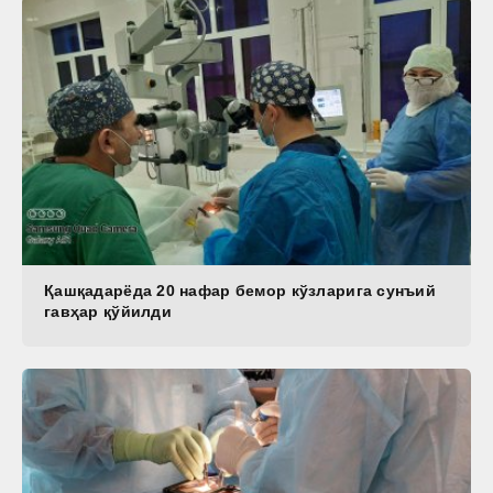
Қашқадарёда 20 нафар бемор кўзларига сунъий
гавҳар қўйилди