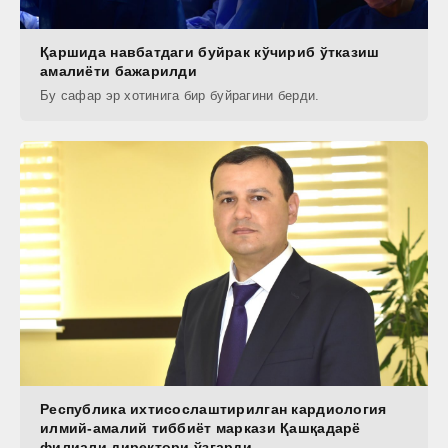
Қаршида навбатдаги буйрак кўчириб ўтказиш
амалиёти бажарилди
Бу сафар эр хотинига бир буйрагини берди.
Республика ихтисослаштирилган кардиология
илмий-амалий тиббиёт маркази Қашқадарё
филиали директори ўзгарди