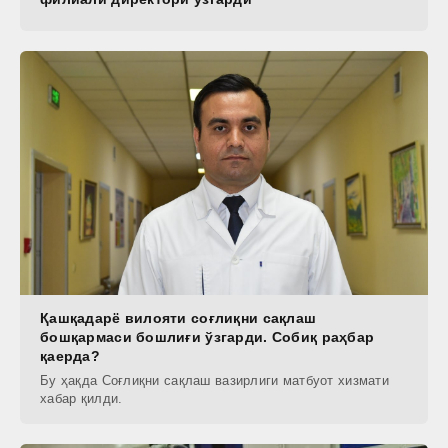
Қашқадарё вилояти соғлиқни сақлаш
бошқармаси бошлиғи ўзгарди. Собиқ раҳбар
қаерда?
Бу ҳақда Соғлиқни сақлаш вазирлиги матбуот хизмати
хабар қилди.