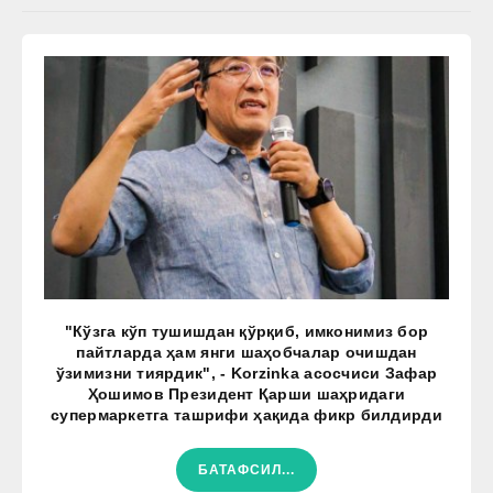
"Кўзга кўп тушишдан қўрқиб, имконимиз бор
пайтларда ҳам янги шаҳобчалар очишдан
ўзимизни тиярдик", - Korzinka асосчиси Зафар
Ҳошимов Президент Қарши шаҳридаги
супермаркетга ташрифи ҳақида фикр билдирди
БАТАФСИЛ...