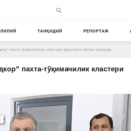
ҲЛИЛИЙ
ТАНҚИДИЙ
РЕПОРТАЖ
дкор” пахта-тўқимачилик кластери фаолияти билан танишди
дкор” пахта-тўқимачилик кластери