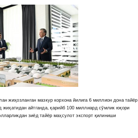
лан жиҳозланган мазкур корхона йилига 6 миллион дона тайёр
д жиҳатидан айтганда, қарийб 100 миллиард сўмлик юқори
олларликдан зиёд тайёр маҳсулот экспорт қилиниши