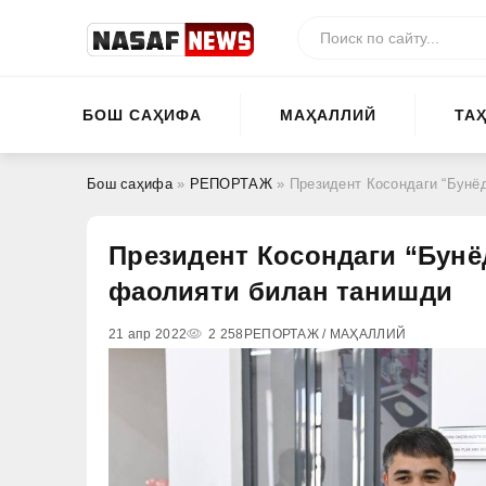
БОШ САҲИФА
МАҲАЛЛИЙ
ТА
Бош саҳифа
»
РЕПОРТАЖ
» Президент Косондаги “Бунё
Президент Косондаги “Бунё
фаолияти билан танишди
21 апр 2022
2 258
РЕПОРТАЖ / МАҲАЛЛИЙ