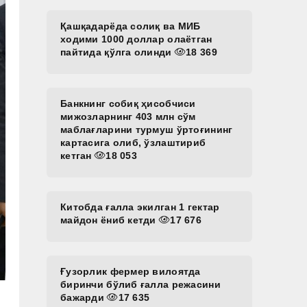
Қашқадарёда солиқ ва МИБ
ходими 1000 доллар олаётган
пайтида қўлга олинди
18 369
Банкнинг собиқ ҳисобчиси
мижозларнинг 403 млн сўм
маблағларини турмуш ўртоғининг
картасига олиб, ўзлаштириб
кетган
18 053
Китобда ғалла экилган 1 гектар
майдон ёниб кетди
17 676
Ғузорлик фермер вилоятда
биринчи бўлиб ғалла режасини
бажарди
17 635