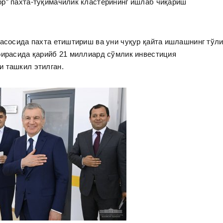
ор” пахта-тўқимачилик кластерининг ишлаб чиқариш
 асосида пахта етиштириш ва уни чуқур қайта ишлашнинг тўл
оирасида қарийб 21 миллиард сўмлик инвестиция
и ташкил этилган.