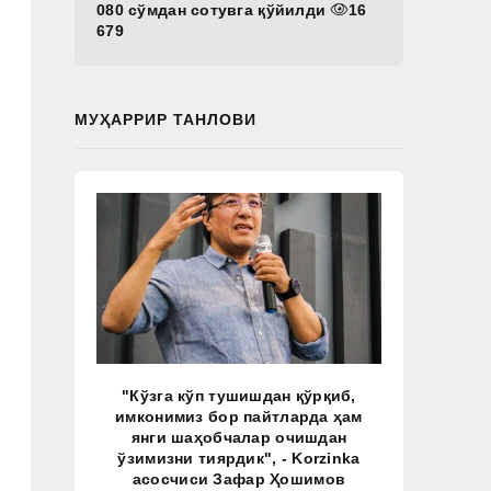
080 сўмдан сотувга қўйилди
16
679
МУҲАРРИР ТАНЛОВИ
"Кўзга кўп тушишдан қўрқиб,
имконимиз бор пайтларда ҳам
янги шаҳобчалар очишдан
ўзимизни тиярдик", - Korzinka
асосчиси Зафар Ҳошимов