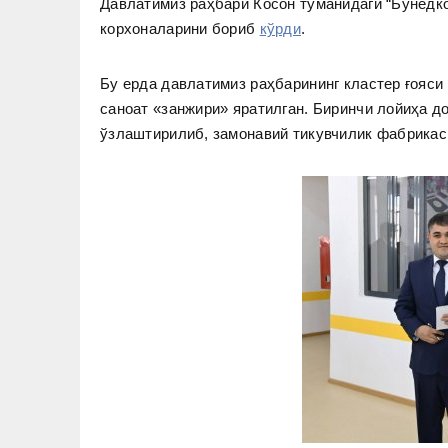
Давлатимиз раҳбари Косон туманидаги “Бунёдк
корхоналарини бориб
кўрди
.
Бу ерда давлатимиз раҳбарининг кластер ғояси
саноат «занжири» яратилган. Биринчи лойиҳа д
ўзлаштирилиб, замонавий тикувчилик фабрикас