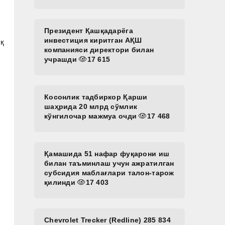
Президент Қашқадарёга
инвестиция киритган АҚШ
иқ
компанияси директори билан
учрашди
17 615
Косонлик тадбиркор Қарши
шаҳрида 20 млрд сўмлик
кўнгилочар мажмуа очди
17 468
Қамашида 51 нафар фуқарони иш
билан таъминлаш учун ажратилган
субсидия маблағлари талон-тарож
қилинди
17 403
Chevrolet Trecker (Redline) 285 834