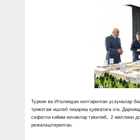
Туркия ва Италиядан келтирилган ускуналар би
трикотаж ишлаб чиқариш қувватига эга. Дарома
сифатли кийим-кечаклар тикилиб, 2 миллион д
режалаштирилган.