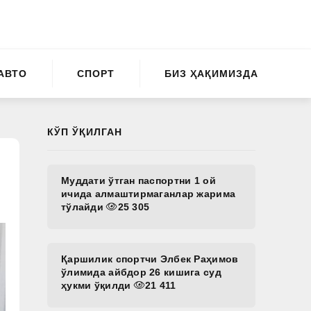
АВТО
СПОРТ
БИЗ ҲАҚИМИЗДА
КЎП ЎҚИЛГАН
Муддати ўтган паспортни 1 ой
ичида алмаштирмаганлар жарима
тўлайди
25 305
Қаршилик спортчи Элбек Раҳимов
ўлимида айбдор 26 кишига суд
ҳукми ўқилди
21 411