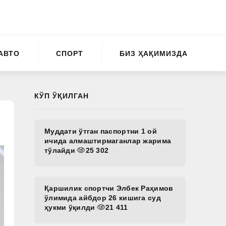
АВТО
СПОРТ
БИЗ ҲАҚИМИЗДА
КЎП ЎҚИЛГАН
Муддати ўтган паспортни 1 ой
ичида алмаштирмаганлар жарима
тўлайди
25 302
Қаршилик спортчи Элбек Раҳимов
ўлимида айбдор 26 кишига суд
ҳукми ўқилди
21 411