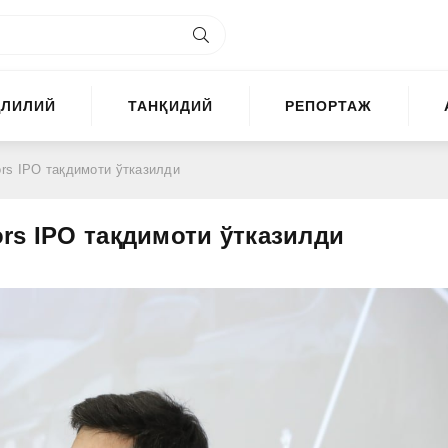
ҲЛИЛИЙ
ТАНҚИДИЙ
РЕПОРТАЖ
rs IPO тақдимоти ўтказилди
rs IPO тақдимоти ўтказилди