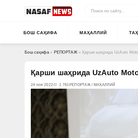
БОШ САҲИФА
МАҲАЛЛИЙ
ТА
Бош саҳифа
»
РЕПОРТАЖ
» Қарши шаҳрида UzAuto Moto
Қарши шаҳрида UzAuto Moto
24 ноя 2022
1 781
РЕПОРТАЖ / МАҲАЛЛИЙ