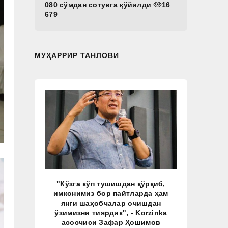
080 сўмдан сотувга қўйилди
16
679
МУҲАРРИР ТАНЛОВИ
"Кўзга кўп тушишдан қўрқиб,
имконимиз бор пайтларда ҳам
янги шаҳобчалар очишдан
ўзимизни тиярдик", - Korzinka
асосчиси Зафар Ҳошимов