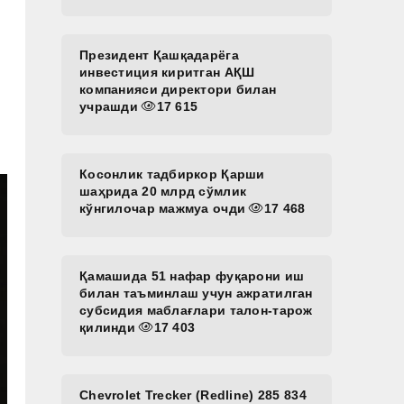
Президент Қашқадарёга
инвестиция киритган АҚШ
компанияси директори билан
учрашди
17 615
Косонлик тадбиркор Қарши
шаҳрида 20 млрд сўмлик
кўнгилочар мажмуа очди
17 468
Қамашида 51 нафар фуқарони иш
билан таъминлаш учун ажратилган
субсидия маблағлари талон-тарож
қилинди
17 403
Chevrolet Trecker (Redline) 285 834