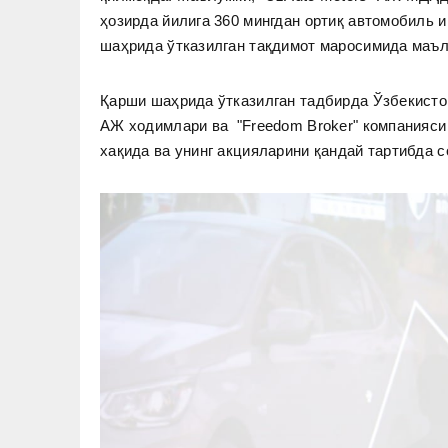
ҳозирда йилига 360 мингдан ортиқ автомобиль и
шаҳрида ўтказилган тақдимот маросимида маъл
Қарши шаҳрида ўтказилган тадбирда Ўзбекистон
АЖ ходимлари ва "Freedom Broker" компанияси
хақида ва унинг акцияларини қандай тартибда 