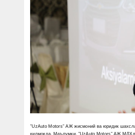
"UzAuto Motors" АЖ жисмоний ва юридик шахсл
қилмоқда. Маълумки, "UzAuto Motors" АЖ МДҲд