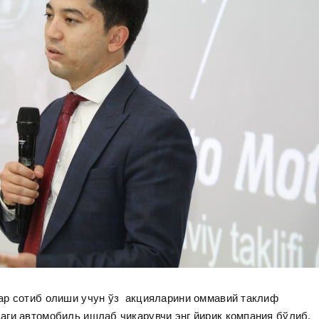
ар сотиб олиши учун ўз акцияларини оммавий таклиф
аги автомобиль ишлаб чиқарувчи энг йирик компания бўлиб,