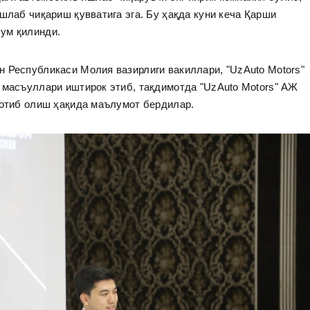
шлаб чиқариш қувватига эга. Бу ҳақда куни кеча Қарши
ум қилинди.
 Республикаси Молия вазирлиги вакиллари, "UzAuto Motors"
 масъуллари иштирок этиб, тақдимотда "UzAuto Motors" АЖ
сотиб олиш ҳақида маълумот бердилар.