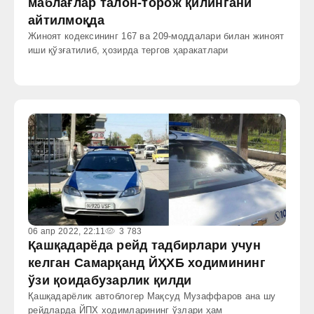
маблағлар талон-торож қилингани
айтилмоқда
Жиноят кодексининг 167 ва 209-моддалари билан жиноят
иши қўзғатилиб, ҳозирда тергов ҳаракатлари
06 апр 2022, 22:11
3 783
Қашқадарёда рейд тадбирлари учун
келган Самарқанд ЙҲХБ ходимининг
ўзи қоидабузарлик қилди
Қашқадарёлик автоблогер Мақсуд Музаффаров ана шу
рейдларда ЙПХ ходимларининг ўзлари ҳам