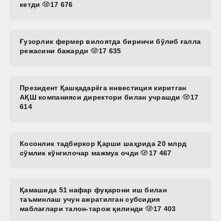
кетди
17 676
Ғузорлик фермер вилоятда биринчи бўлиб ғалла
режасини бажарди
17 635
Президент Қашқадарёга инвестиция киритган
АҚШ компанияси директори билан учрашди
17
614
Косонлик тадбиркор Қарши шаҳрида 20 млрд
сўмлик кўнгилочар мажмуа очди
17 467
Қамашида 51 нафар фуқарони иш билан
таъминлаш учун ажратилган субсидия
маблағлари талон-тарож қилинди
17 403