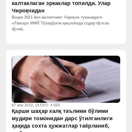
калтаклаган эркаклар топилди. Улар
Чироқчидан
Воқеа 2021 йил вилоятнинг Чироқчи туманидаги
«Лангар» МФЙ Тўлақўрғон қишлоғида содир бўлган
бўлиб,
07 апр 2022, 14:55
4 033
Қарши шаҳар халқ таълими бўлими
мудири томонидан дарс ўтилганлиги
ҳақида сохта ҳужжатлар таёрланиб,