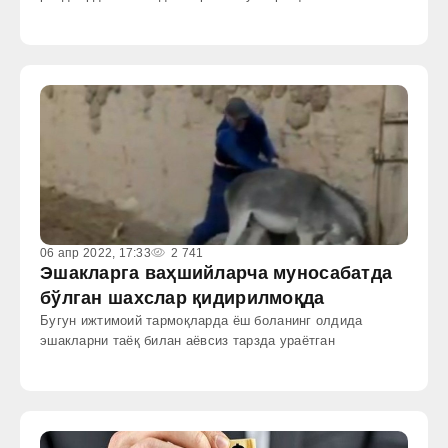
06 апр 2022, 17:33
2 741
Эшакларга ваҳшийларча муносабатда
бўлган шахслар қидирилмоқда
Бугун ижтимоий тармоқларда ёш боланинг олдида
эшакларни таёқ билан аёвсиз тарзда ураётган