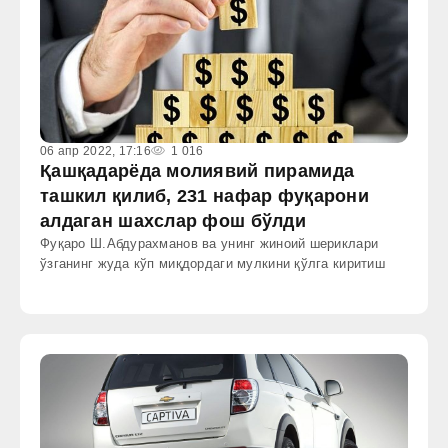
06 апр 2022, 17:16
1 016
Қашқадарёда молиявий пирамида
ташкил қилиб, 231 нафар фуқарони
алдаган шахслар фош бўлди
Фуқаро Ш.Aбдурахманов ва унинг жиноий шериклари
ўзганинг жуда кўп миқдордаги мулкини қўлга киритиш