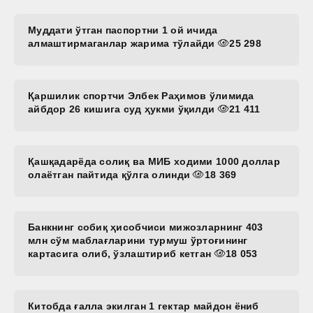
Муддати ўтган паспортни 1 ой ичида
алмаштирмаганлар жарима тўлайди
25 298
Қаршилик спортчи Элбек Раҳимов ўлимида
айбдор 26 кишига суд ҳукми ўқилди
21 411
Қашқадарёда солиқ ва МИБ ходими 1000 доллар
олаётган пайтида қўлга олинди
18 369
Банкнинг собиқ ҳисобчиси мижозларнинг 403
млн сўм маблағларини турмуш ўртоғининг
картасига олиб, ўзлаштириб кетган
18 053
Китобда ғалла экилган 1 гектар майдон ёниб