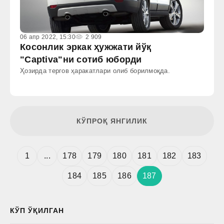
06 апр 2022, 15:30
2 909
Косонлик эркак ҳужжати йўқ
"Сaptiva"ни сотиб юборди
Ҳозирда тергов ҳаракатлари олиб борилмоқда.
КЎПРОҚ ЯНГИЛИК
1
...
178
179
180
181
182
183
184
185
186
187
КЎП ЎҚИЛГАН