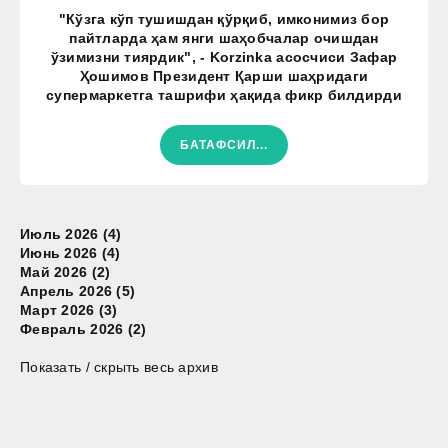
"Кўзга кўп тушишдан қўрқиб, имконимиз бор
пайтларда ҳам янги шаҳобчалар очишдан
ўзимизни тиярдик", - Korzinka асосчиси Зафар
Ҳошимов Президент Қарши шаҳридаги
супермаркетга ташрифи ҳақида фикр билдирди
БАТАФСИЛ...
Июль 2026 (4)
Июнь 2026 (4)
Май 2026 (2)
Апрель 2026 (5)
Март 2026 (3)
Февраль 2026 (2)
Показать / скрыть весь архив