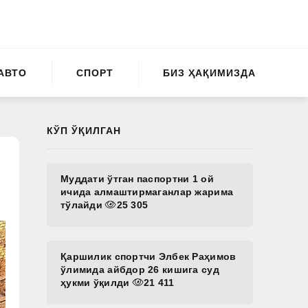
АВТО
СПОРТ
БИЗ ҲАҚИМИЗДА
КЎП ЎҚИЛГАН
Муддати ўтган паспортни 1 ой
ичида алмаштирмаганлар жарима
тўлайди
25 305
Қаршилик спортчи Элбек Раҳимов
ўлимида айбдор 26 кишига суд
ҳукми ўқилди
21 411