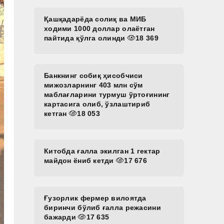
Қашқадарёда солиқ ва МИБ
ходими 1000 доллар олаётган
пайтида қўлга олинди
18 369
Банкнинг собиқ ҳисобчиси
мижозларнинг 403 млн сўм
маблағларини турмуш ўртоғининг
картасига олиб, ўзлаштириб
кетган
18 053
Китобда ғалла экилган 1 гектар
майдон ёниб кетди
17 676
Ғузорлик фермер вилоятда
биринчи бўлиб ғалла режасини
бажарди
17 635