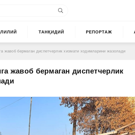
ҲЛИЛИЙ
ТАНҚИДИЙ
РЕПОРТАЖ
га жавоб бермаган диспетчерлик хизмати ходимларини жазолади
га жавоб бермаган диспетчерлик
лади