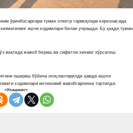
оким ўринбосарлари туман электр тармоқлари корхонасида
 хизматининг ишчи ходимлари билан учрашди. Бу ҳақда туман
 ўз вақтида жавоб бериш ва сифатли хизмат кўрсатиш
иятини ошириш бўйича огоҳлантирилди ҳамда аҳоли
измати ходимлари интизомий жавобгарликка тортилди.
«Улашинг»