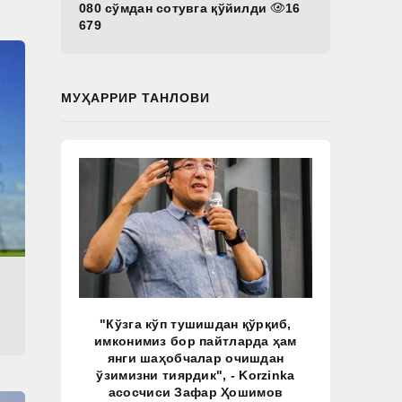
080 сўмдан сотувга қўйилди
16
679
МУҲАРРИР ТАНЛОВИ
"Кўзга кўп тушишдан қўрқиб,
имконимиз бор пайтларда ҳам
янги шаҳобчалар очишдан
ўзимизни тиярдик", - Korzinka
асосчиси Зафар Ҳошимов