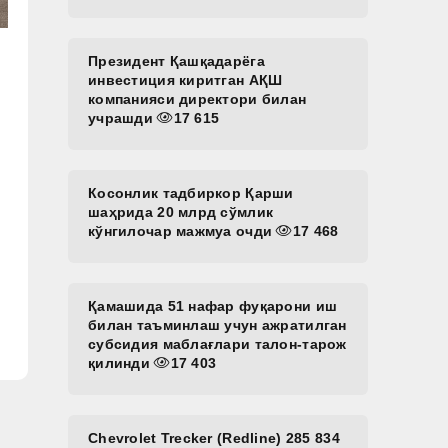
Президент Қашқадарёга
инвестиция киритган АҚШ
компанияси директори билан
учрашди
17 615
Косонлик тадбиркор Қарши
шаҳрида 20 млрд сўмлик
кўнгилочар мажмуа очди
17 468
Қамашида 51 нафар фуқарони иш
билан таъминлаш учун ажратилган
субсидия маблағлари талон-тарож
қилинди
17 403
Chevrolet Trecker (Redline) 285 834