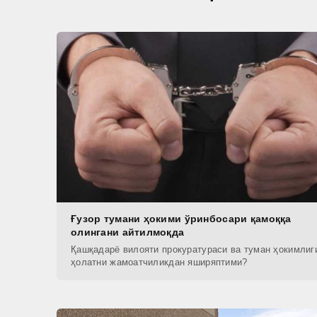
Ғузор тумани ҳокими ўринбосари қамоққа
олингани айтилмоқда
Қашқадарё вилояти прокуратураси ва туман ҳокимлиг
ҳолатни жамоатчиликдан яширяптими?