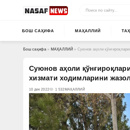
БОШ САҲИФА
МАҲАЛЛИЙ
ТА
Бош саҳифа
»
МАҲАЛЛИЙ
» Суюнов аҳоли қўнғироқлари
Суюнов аҳоли қўнғироқлари
хизмати ходимларини жазо
10 дек 2022
1 532
МАҲАЛЛИЙ