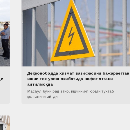
Деҳқонободда хизмат вазифасини бажараётган
ди
ишчи ток уриш оқибатида вафот этгани
айтилмоқда
Масъул буни рад этиб, ишчининг юраги тўхтаб
қолганини айтди.