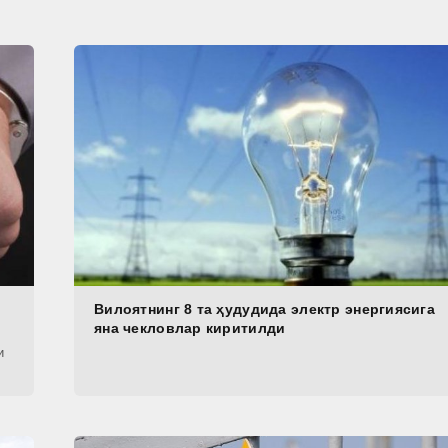
Вилоятнинг 8 та ҳудудида электр энергиясига
яна чекловлар киритилди
и