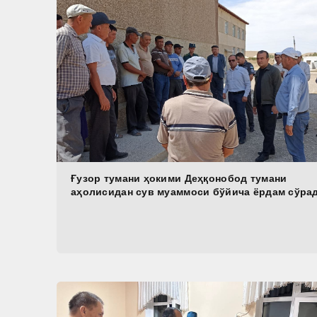
Ғузор тумани ҳокими Деҳқонобод тумани
аҳолисидан сув муаммоси бўйича ёрдам сўра