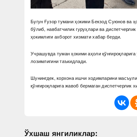
Бугун Ғузор тумани ҳокими Бекзод Суюнов ва ҳ
бўлиб, навбатчилик гуруҳлари ва диспетчерлик
ҳокимлиги ахборот хизмати хабар берди.
Учрашувда туман ҳокими аҳоли қўнғироқларига
лозимлигини таъкидлади.
Шунингдек, корхона ишчи ходимларини масъул
қўнғироқларига жавоб бермаган диспетчерлик х
Ўхшаш янгиликлар: